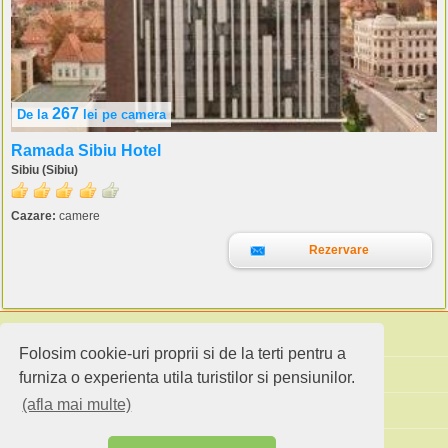
267
De la
lei
pe camera
Ramada Sibiu Hotel
Sibiu (Sibiu)
Cazare:
camere
Rezervare
Folosim cookie-uri proprii si de la terti pentru a
Cauta pensiuni
furniza o experienta utila turistilor si pensiunilor.
(afla mai multe)
Idei de calatorie
Site standard