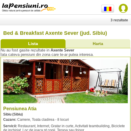
3 rezultate
Bed & Breakfast Axente Sever (jud. Sibiu)
Lista
Harta
Nu au fost gasite rezultate in
Axente Sever
Iata cateva pensiuni din zona care te-ar putea interesa.
Pensiunea Atia
Sibiu (Sibiu)
Cazare:
Camere, Toata cladirea - 8 locuri
Servicii:
Restaurant, Internet, Gratar in curte, Activitati teambuilding, Biciclete
de inchiriat, Loc de joaca pt copii, Terasa sau foisor