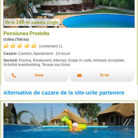
140
De la
lei
camera single
Pensiunea Prodelta
Uzlina (Tulcea)
(comentarii:
1
).
Cazare:
Camere, Apartament - 24 locuri
Servicii:
Piscina, Restaurant, Internet, Gratar in curte, Animale acceptate,
Activitati teambuilding, Terasa sau foisor
Suna
Scrie
Alternative de cazare de la site-urile partenere