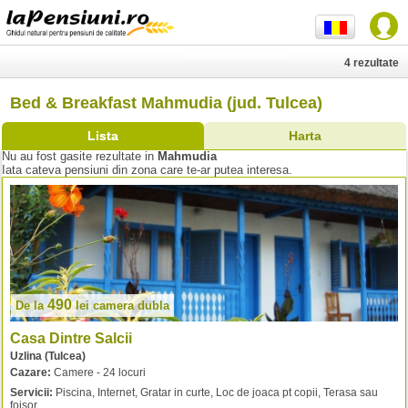
4 rezultate
Bed & Breakfast Mahmudia (jud. Tulcea)
Lista
Harta
Nu au fost gasite rezultate in
Mahmudia
Iata cateva pensiuni din zona care te-ar putea interesa.
490
De la
lei
camera dubla
Casa Dintre Salcii
Uzlina (Tulcea)
Cazare:
Camere - 24 locuri
Servicii:
Piscina, Internet, Gratar in curte, Loc de joaca pt copii, Terasa sau
foisor