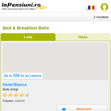
2 rezultate
Bed & Breakfast Belis
Lista
Harta
104
De la
lei
pe camera
Hotel Bianca
Belis (Cluj)
Cazare:
camere
Rezervare