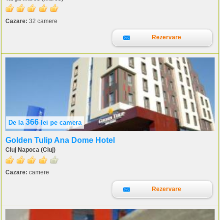
Cazare:
32 camere
Rezervare
366
De la
lei
pe camera
Golden Tulip Ana Dome Hotel
Cluj Napoca (Cluj)
Cazare:
camere
Rezervare