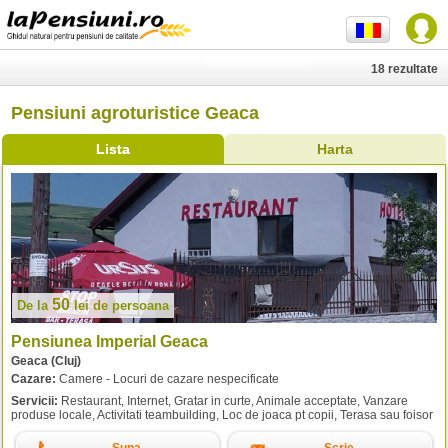
18 rezultate
Pensiuni agroturistice Geaca
Lista
Harta
50
De la
lei
de persoana
Pensiunea Imperial Geaca
Geaca (Cluj)
Cazare:
Camere - Locuri de cazare nespecificate
Servicii:
Restaurant, Internet, Gratar in curte, Animale acceptate, Vanzare
produse locale, Activitati teambuilding, Loc de joaca pt copii, Terasa sau foisor