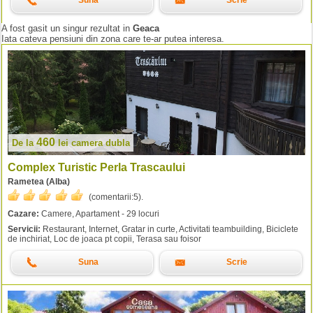
Suna
Scrie
A fost gasit un singur rezultat in
Geaca
Iata cateva pensiuni din zona care te-ar putea interesa.
460
De la
lei
camera dubla
Complex Turistic Perla Trascaului
Rametea (Alba)
(comentarii:
5
).
Cazare:
Camere, Apartament - 29 locuri
Servicii:
Restaurant, Internet, Gratar in curte, Activitati teambuilding, Biciclete
de inchiriat, Loc de joaca pt copii, Terasa sau foisor
Suna
Scrie