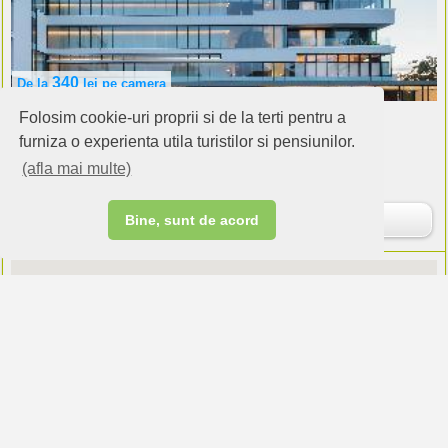
340
De la
lei
pe camera
Folosim cookie-uri proprii si de la terti pentru a
Hotel Privo
Targu Mures (Mures)
furniza o experienta utila turistilor si pensiunilor.
(afla mai multe)
Cazare:
46 camere
Rezervare
Bine, sunt de acord
DoubleTree by Hilton City Plaza Cluj