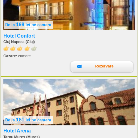
198
De la
lei
pe camera
Hotel Confort
Cluj Napoca (Cluj)
Cazare:
camere
Rezervare
181
De la
lei
pe camera
Hotel Arena
Targu Mures (Mures)