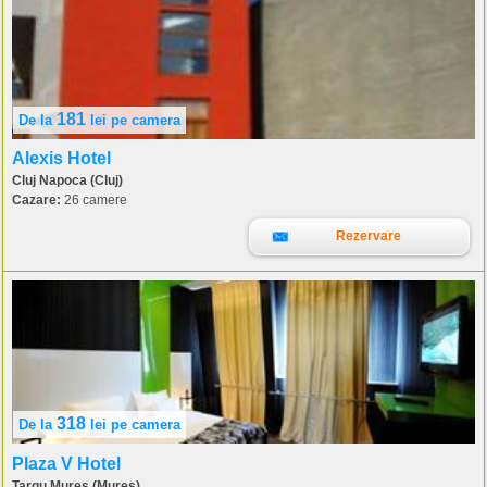
181
De la
lei
pe camera
Alexis Hotel
Cluj Napoca (Cluj)
Cazare:
26 camere
Rezervare
318
De la
lei
pe camera
Plaza V Hotel
Targu Mures (Mures)