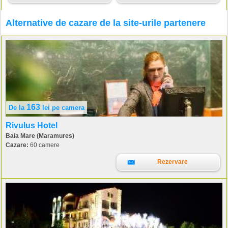
Alternative de cazare de la site-urile partenere
163
De la
lei
pe camera
Rivulus Hotel
Baia Mare (Maramures)
Cazare:
60 camere
Rezervare