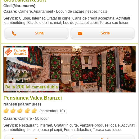
Glod (Maramures)
Cazare:
Camere, Apartament - Locuri de cazare nespecificate
Servicii:
Ciubar, Internet, Gratar in curte, Carte de credit acceptata, Activitati
teambuilding, Biciclete de inchiriat, Loc de joaca pt copii, Terasa sau foisor
Suna
Scrie
Tichete
Vacanță
200
De la
lei
camera dubla
Pensiunea Valea Branzei
Nanesti (Maramures)
(comentarii:
10
).
Cazare:
Camere - 50 locuri
Servicii:
Restaurant, Internet, Gratar in curte, Vanzare produse locale, Activitati
teambuilding, Loc de joaca pt copii, Ferma didactica, Terasa sau foisor