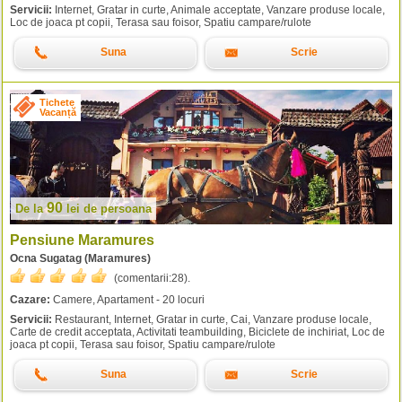
Servicii:
Internet, Gratar in curte, Animale acceptate, Vanzare produse locale,
Loc de joaca pt copii, Terasa sau foisor, Spatiu campare/rulote
Suna
Scrie
Tichete
Vacanță
90
De la
lei
de persoana
Pensiune Maramures
Ocna Sugatag (Maramures)
(comentarii:
28
).
Cazare:
Camere, Apartament - 20 locuri
Servicii:
Restaurant, Internet, Gratar in curte, Cai, Vanzare produse locale,
Carte de credit acceptata, Activitati teambuilding, Biciclete de inchiriat, Loc de
joaca pt copii, Terasa sau foisor, Spatiu campare/rulote
Suna
Scrie