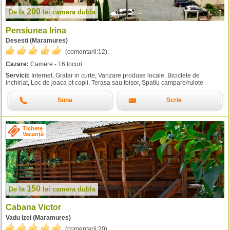
200
De la
lei
camera dubla
Pensiunea Irina
Desesti (Maramures)
(comentarii:
12
).
Cazare:
Camere - 16 locuri
Servicii:
Internet, Gratar in curte, Vanzare produse locale, Biciclete de
inchiriat, Loc de joaca pt copii, Terasa sau foisor, Spatiu campare/rulote
Suna
Scrie
Tichete
Vacanță
150
De la
lei
camera dubla
Cabana Victor
Vadu Izei (Maramures)
(comentarii:
20
).