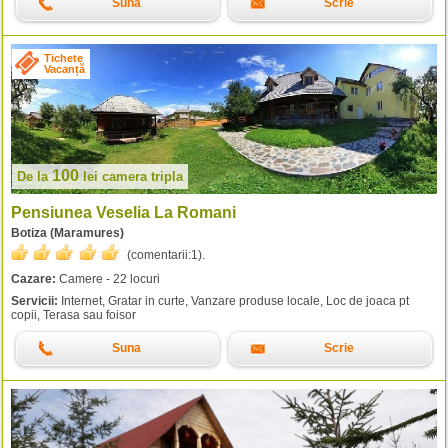
Suna
Scrie
Tichete
Vacanță
100
De la
lei
camera tripla
Pensiunea Veselia La Romani
Botiza (Maramures)
(comentarii:
1
).
Cazare:
Camere - 22 locuri
Servicii:
Internet, Gratar in curte, Vanzare produse locale, Loc de joaca pt
copii, Terasa sau foisor
Suna
Scrie