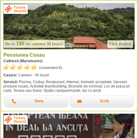
Tichete
Vacanță
190
De la
lei
camera 30 locuri
Fără Avans!
Pensiunea Cosau
Calinesti (Maramures)
(comentarii:
6
).
Cazare:
Camere - 45 locuri
Servicii:
Piscina, Ciubar, Restaurant, Internet, Animale acceptate, Vanzare
produse locale, Activitati teambuilding, Biciclete de inchiriat, Loc de joaca pt
copii, Terasa sau foisor, Spatiu campare/rulote, Iaz cu pesti
Suna
Scrie
Tichete
Vacanță