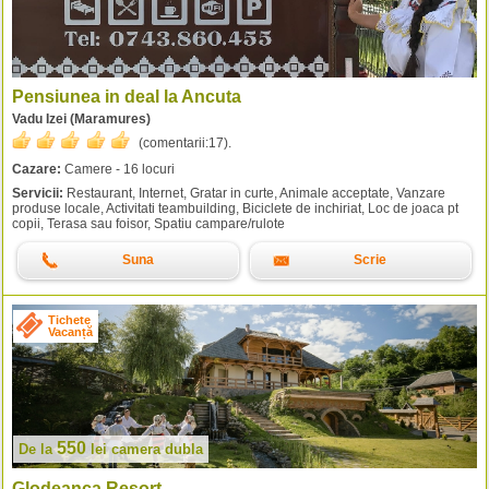
Pensiunea in deal la Ancuta
Vadu Izei (Maramures)
(comentarii:
17
).
Cazare:
Camere - 16 locuri
Servicii:
Restaurant, Internet, Gratar in curte, Animale acceptate, Vanzare
produse locale, Activitati teambuilding, Biciclete de inchiriat, Loc de joaca pt
copii, Terasa sau foisor, Spatiu campare/rulote
Suna
Scrie
Tichete
Vacanță
550
De la
lei
camera dubla
Glodeanca Resort