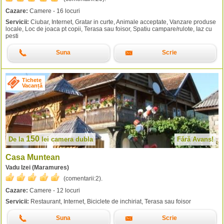
Cazare:
Camere - 16 locuri
Servicii:
Ciubar, Internet, Gratar in curte, Animale acceptate, Vanzare produse
locale, Loc de joaca pt copii, Terasa sau foisor, Spatiu campare/rulote, Iaz cu
pesti
Suna
Scrie
Tichete
Vacanță
150
De la
lei
camera dubla
Fără Avans!
Casa Muntean
Vadu Izei (Maramures)
(comentarii:
2
).
Cazare:
Camere - 12 locuri
Servicii:
Restaurant, Internet, Biciclete de inchiriat, Terasa sau foisor
Suna
Scrie