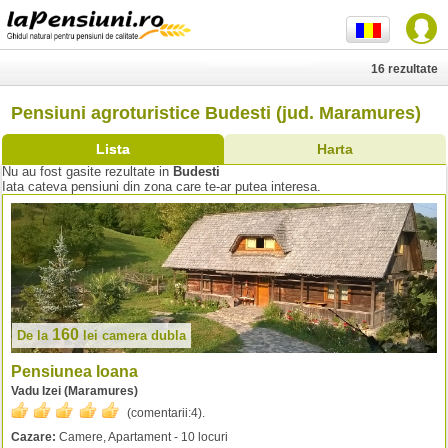
16 rezultate
Pensiuni agroturistice Budesti (jud. Maramures)
Lista
Harta
Nu au fost gasite rezultate in
Budesti
Iata cateva pensiuni din zona care te-ar putea interesa.
160
De la
lei
camera dubla
Pensiunea Ioana
Vadu Izei (Maramures)
(comentarii:
4
).
Cazare:
Camere, Apartament - 10 locuri