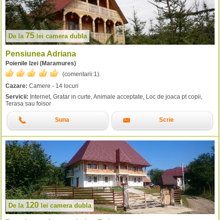
75
De la
lei
camera dubla
Pensiunea Adriana
Poienile Izei (Maramures)
(comentarii:
1
).
Cazare:
Camere - 14 locuri
Servicii:
Internet, Gratar in curte, Animale acceptate, Loc de joaca pt copii,
Terasa sau foisor
Suna
Scrie
120
De la
lei
camera dubla