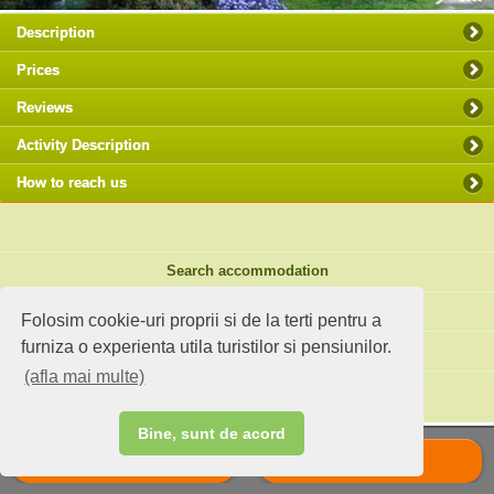
Description
Prices
Reviews
Activity Description
How to reach us
Search accommodation
Holiday ideas
Folosim cookie-uri proprii si de la terti pentru a
furniza o experienta utila turistilor si pensiunilor.
Standard site
(afla mai multe)
Do you own an accommodation?
Bine, sunt de acord
Call
Scrie