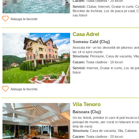
Cazare:
Toata cladirea - 20 locuri
Servicii:
Ciubar, Internet, Gratar in curte, C
Biciclete de inchiriat, Loc de joaca pt copii
sau foisor
Adauga la favorite
Casa Adrel
Somesu Cald (Cluj)
Asezata intr- un loc deosebit de pitoresc av
lac cit si spre munte
Structura:
Pensiune, Casa de vacanta, Vila
Cazare:
Toata cladirea - 16 locuri
Servicii:
Internet, Gratar in curte, Loc de jo
foisor
Adauga la favorite
Vila Tenoro
Baisoara (Cluj)
Un loc linistit, primitor in care iti poti incarc
peisajul de munte, aer curat si relaxare in ci
timp de vara)
Structura:
Casa de vacanta, Vila, Cabana
Cazare:
Toata cladirea - 20 locuri