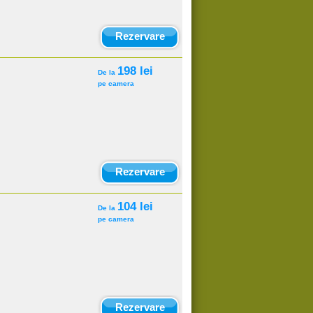
Rezervare
198 lei
De la
pe camera
Rezervare
104 lei
De la
pe camera
Rezervare