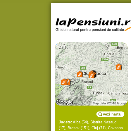
vezi harta
Judete:
Alba
(54),
Bistrita Nasaud
(17),
Brasov
(151),
Cluj
(71),
Covasna