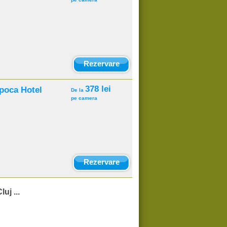
Rezervare
378 lei
poca Hotel
De la
pe camera
Rezervare
uj ...