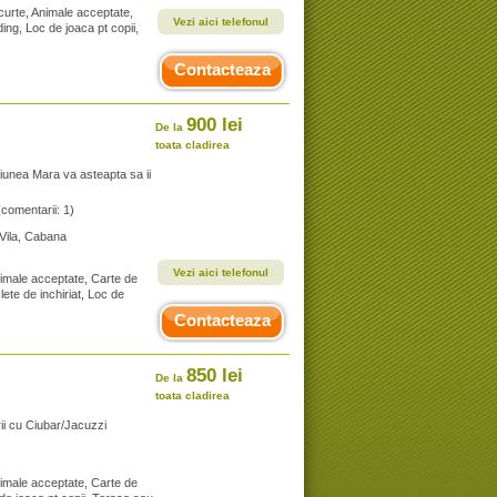
 curte, Animale acceptate,
Vezi aici telefonul
ding, Loc de joaca pt copii,
Contacteaza
900 lei
De la
toata cladirea
siunea Mara va asteapta sa ii
(comentarii: 1)
 Vila, Cabana
Vezi aici telefonul
nimale acceptate, Carte de
clete de inchiriat, Loc de
Contacteaza
850 lei
De la
toata cladirea
rii cu Ciubar/Jacuzzi
nimale acceptate, Carte de