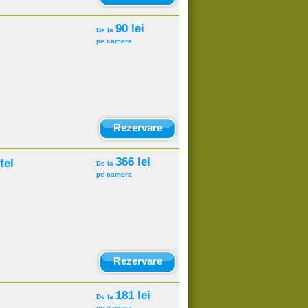
90 lei
De la
pe camera
Rezervare
366 lei
tel
De la
pe camera
Rezervare
181 lei
De la
pe camera