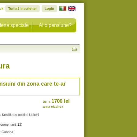
ok
Turist? Inscrie-te!
Login
ferte speciale
Ai o pensiune?
ura
nsiuni din zona care te-ar
1700 lei
De la
toata cladirea
miliile cu copii si iubitorii
(comentarii: 12)
a, Cabana