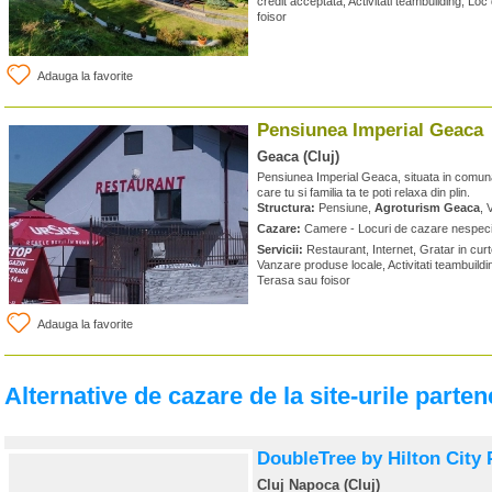
credit acceptata, Activitati teambuilding, Loc
foisor
Adauga la favorite
Pensiunea Imperial Geaca
Geaca (Cluj)
Pensiunea Imperial Geaca, situata in comuna
care tu si familia ta te poti relaxa din plin.
Structura:
Pensiune,
Agroturism Geaca
, 
Cazare:
Camere - Locuri de cazare nespeci
Servicii:
Restaurant, Internet, Gratar in cur
Vanzare produse locale, Activitati teambuildin
Terasa sau foisor
Adauga la favorite
Alternative de cazare de la site-urile parten
DoubleTree by Hilton City 
Cluj Napoca (Cluj)