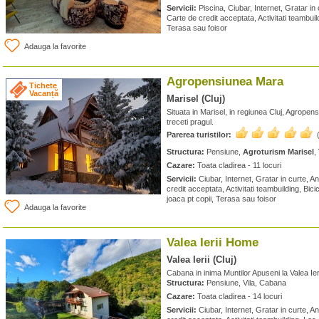
Servicii:
Piscina, Ciubar, Internet, Gratar in
Carte de credit acceptata, Activitati teambuil
Terasa sau foisor
Adauga la favorite
Agropensiunea Mara
Tichete
Vacanță
Marisel (Cluj)
Situata in Marisel, in regiunea Cluj, Agropen
treceti pragul.
Parerea turistilor:
Structura:
Pensiune,
Agroturism Marisel
,
Cazare:
Toata cladirea - 11 locuri
Servicii:
Ciubar, Internet, Gratar in curte, A
credit acceptata, Activitati teambuilding, Bici
joaca pt copii, Terasa sau foisor
Adauga la favorite
Valea Ierii Home
Valea Ierii (Cluj)
Cabana in inima Muntilor Apuseni la Valea Ie
Structura:
Pensiune, Vila, Cabana
Cazare:
Toata cladirea - 14 locuri
Servicii:
Ciubar, Internet, Gratar in curte, A