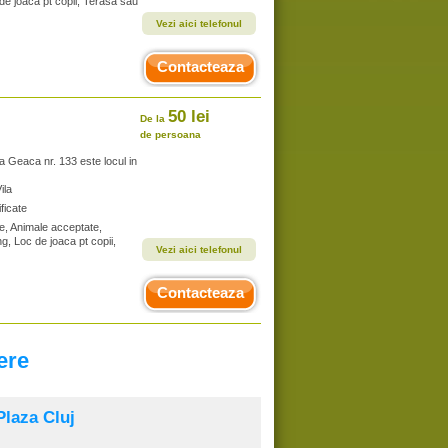
 de joaca pt copii, Terasa sau
Vezi aici telefonul
Contacteaza
50 lei
De la
de persoana
 Geaca nr. 133 este locul in
Vila
ficate
te, Animale acceptate,
g, Loc de joaca pt copii,
Vezi aici telefonul
Contacteaza
ere
Plaza Cluj