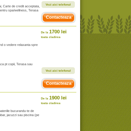
Vezi aici telefonul
ai, Carte de credit acceptata,
, Centru spa/wellness, Terasa
Contacteaza
1700 lei
De la
toata cladirea
ind o vedere relaxanta spre
aca pt copii, Terasa sau
Vezi aici telefonul
Contacteaza
1900 lei
De la
toata cladirea
a bateriile bucurandu-te de
ubar, jacuzzi sau piscina (pe