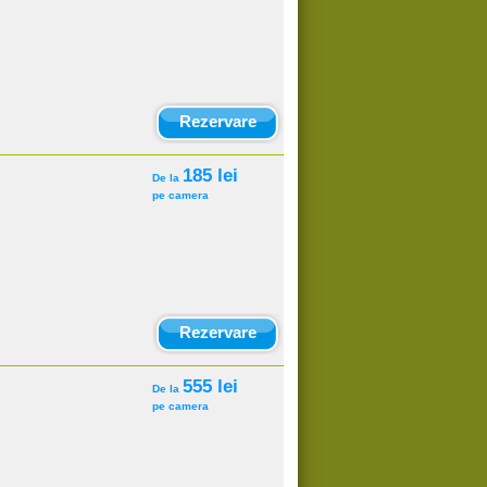
Rezervare
185 lei
De la
pe camera
Rezervare
555 lei
De la
pe camera