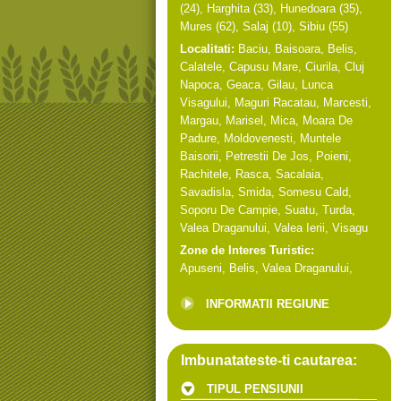
(24),
Harghita
(33),
Hunedoara
(35),
Mures
(62),
Salaj
(10),
Sibiu
(55)
Localitati:
Baciu
,
Baisoara
,
Belis
,
Calatele
,
Capusu Mare
,
Ciurila
,
Cluj
Napoca
,
Geaca
,
Gilau
,
Lunca
Visagului
,
Maguri Racatau
,
Marcesti
,
Margau
,
Marisel
,
Mica
,
Moara De
Padure
,
Moldovenesti
,
Muntele
Baisorii
,
Petrestii De Jos
,
Poieni
,
Rachitele
,
Rasca
,
Sacalaia
,
Savadisla
,
Smida
,
Somesu Cald
,
Soporu De Campie
,
Suatu
,
Turda
,
Valea Draganului
,
Valea Ierii
,
Visagu
Zone de Interes Turistic:
Apuseni
,
Belis
,
Valea Draganului
,
INFORMATII REGIUNE
Imbunatateste-ti cautarea:
TIPUL PENSIUNII