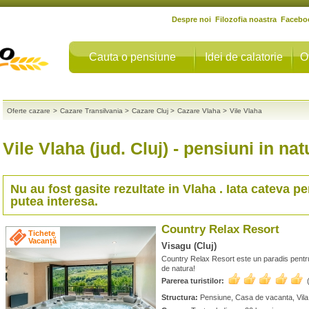
Despre noi
Filozofia noastra
Facebo
Cauta o pensiune
Idei de calatorie
O
Oferte cazare
>
Cazare Transilvania
>
Cazare Cluj
>
Cazare Vlaha
>
Vile Vlaha
Vile Vlaha (jud. Cluj)
- pensiuni in nat
Nu au fost gasite rezultate in
Vlaha
. Iata cateva pe
putea interesa.
Country Relax Resort
Tichete
Vacanță
Visagu (Cluj)
Country Relax Resort este un paradis pentru fa
de natura!
Parerea turistilor:
Structura:
Pensiune, Casa de vacanta, Vil