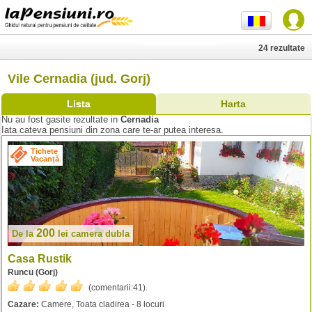
24 rezultate
Vile Cernadia (jud. Gorj)
Lista
Harta
Nu au fost gasite rezultate in
Cernadia
Iata cateva pensiuni din zona care te-ar putea interesa.
Tichete
Vacanță
200
De la
lei
camera dubla
Casa Rustik
Runcu (Gorj)
(comentarii:
41
).
Cazare:
Camere, Toata cladirea - 8 locuri