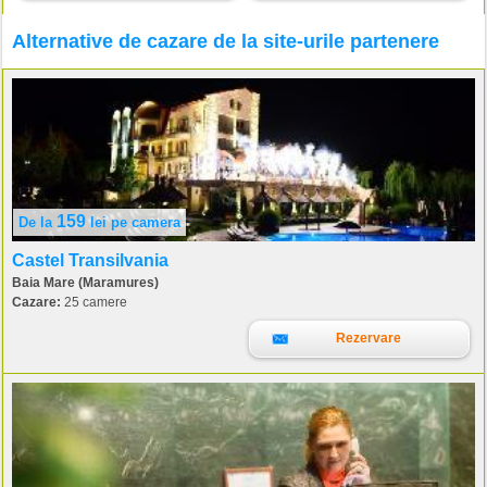
Alternative de cazare de la site-urile partenere
159
De la
lei
pe camera
Castel Transilvania
Baia Mare (Maramures)
Cazare:
25 camere
Rezervare