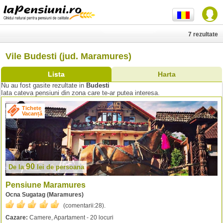
7 rezultate
Vile Budesti (jud. Maramures)
Lista
Harta
Nu au fost gasite rezultate in
Budesti
Iata cateva pensiuni din zona care te-ar putea interesa.
Tichete
Vacanță
90
De la
lei
de persoana
Pensiune Maramures
Ocna Sugatag (Maramures)
(comentarii:
28
).
Cazare:
Camere, Apartament - 20 locuri