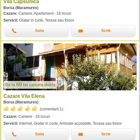
Vila Capsunica
Borsa (Maramures)
Cazare:
Camere, Apartament - 16 locuri
Servicii:
Gratar in curte, Terasa sau foisor
Suna
Scrie
60
De la
lei
camera dubla
Cazare Vila Elena
Borsa (Maramures)
(comentarii:
1
).
Cazare:
Camere - 16 locuri
Servicii:
Internet, Gratar in curte, Animale acceptate, Terasa sau foisor
Suna
Scrie