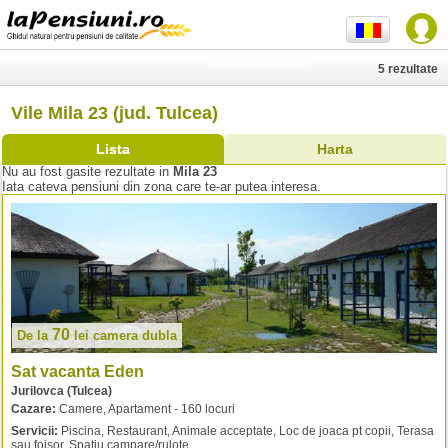
5 rezultate
Vile Mila 23 (jud. Tulcea)
Lista
Harta
Nu au fost gasite rezultate in
Mila 23
Iata cateva pensiuni din zona care te-ar putea interesa.
70
De la
lei
camera dubla
Sat vacanta Eden
Jurilovca (Tulcea)
Cazare:
Camere, Apartament - 160 locuri
Servicii:
Piscina, Restaurant, Animale acceptate, Loc de joaca pt copii, Terasa
sau foisor, Spatiu campare/rulote