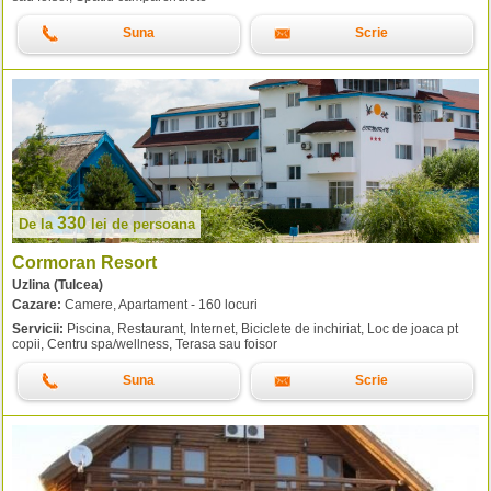
Suna
Scrie
330
De la
lei
de persoana
Cormoran Resort
Uzlina (Tulcea)
Cazare:
Camere, Apartament - 160 locuri
Servicii:
Piscina, Restaurant, Internet, Biciclete de inchiriat, Loc de joaca pt
copii, Centru spa/wellness, Terasa sau foisor
Suna
Scrie