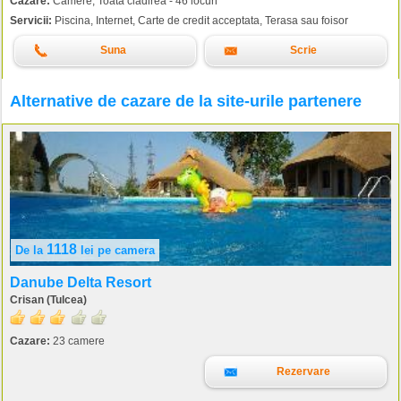
Cazare:
Camere, Toata cladirea - 46 locuri
Servicii:
Piscina, Internet, Carte de credit acceptata, Terasa sau foisor
Suna
Scrie
Alternative de cazare de la site-urile partenere
1118
De la
lei
pe camera
Danube Delta Resort
Crisan (Tulcea)
Cazare:
23 camere
Rezervare