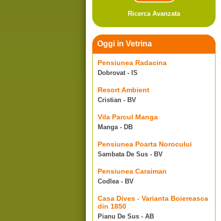
Ricerca Avanzata
Oggi in Vetrina
Pensiunea Radacina
Dobrovat - IS
Resort Ambient
Cristian - BV
Vila Parcul Manga
Manga - DB
Pensiunea Poarta Norocului
Sambata De Sus - BV
Pensiunea Caraiman
Codlea - BV
Casa Dives - Varianta Boiereasca
din 1850
Pianu De Sus - AB