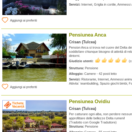
Servizi:
Internet, Griglia in cortile, Ammess
Aggiungi ai preferiti
Pensiunea Anca
Crisan (Tulcea)
Pension Anca si trova nel cuore del Delta d
soddisfare chiunque bisogno di attività di rel
dintorni.
Giudizio utenti:
(
Struttura:
Pensione
Alloggio:
Camere - 42 posti letto
Servizi:
Ristorante, Internet, Ammessi animali,
Attivita` teambuilding, Spazio giochi bimbi, F
Aggiungi ai preferiti
Pensiunea Ovidiu
Tichete
Vacanță
Crisan (Tulcea)
Per catturare ogni alba, non perdere nessuna
approfittare delle bellezze Delta rumeni!
(Tradotto con Google Traduttore)
Struttura:
Pensione