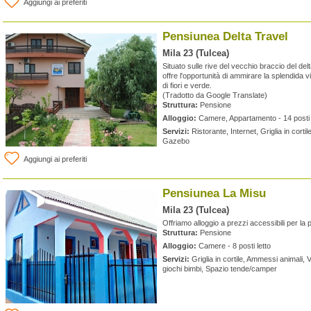
Aggiungi ai preferiti
Pensiunea Delta Travel
Mila 23 (Tulcea)
Situato sulle rive del vecchio braccio del de
offre l'opportunità di ammirare la splendida 
di fiori e verde.
(Tradotto da Google Translate)
Struttura:
Pensione
Alloggio:
Camere, Appartamento - 14 posti 
Servizi:
Ristorante, Internet, Griglia in cortil
Gazebo
Aggiungi ai preferiti
Pensiunea La Misu
Mila 23 (Tulcea)
Offriamo alloggio a prezzi accessibili per la
Struttura:
Pensione
Alloggio:
Camere - 8 posti letto
Servizi:
Griglia in cortile, Ammessi animali, V
giochi bimbi, Spazio tende/camper