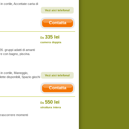
in cortile, Accettate carta di
Vezi aici telefonul
Contatta
335 lei
Da
camera doppia
 26. gruppi adatti di amanti
re con bagno, piscina.
 in cortile, Maneggio,
Vezi aici telefonul
ette disponibili, Spazio giochi
Contatta
550 lei
Da
struttura intera
trascorrere momenti