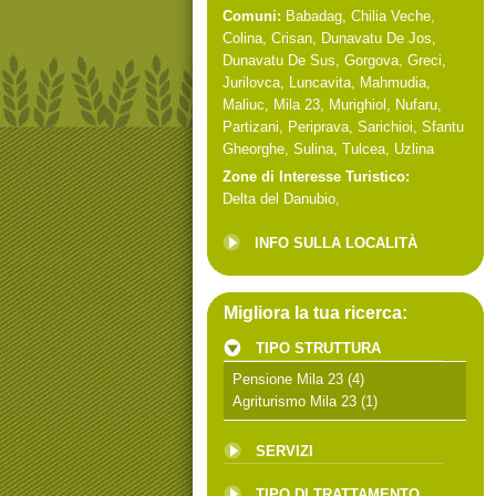
Comuni:
Babadag
,
Chilia Veche
,
Colina
,
Crisan
,
Dunavatu De Jos
,
Dunavatu De Sus
,
Gorgova
,
Greci
,
Jurilovca
,
Luncavita
,
Mahmudia
,
Maliuc
,
Mila 23
,
Murighiol
,
Nufaru
,
Partizani
,
Periprava
,
Sarichioi
,
Sfantu
Gheorghe
,
Sulina
,
Tulcea
,
Uzlina
Zone di Interesse Turistico:
Delta del Danubio
,
INFO SULLA LOCALITÀ
Migliora la tua ricerca:
TIPO STRUTTURA
Pensione Mila 23
(4)
Agriturismo Mila 23
(1)
SERVIZI
TIPO DI TRATTAMENTO