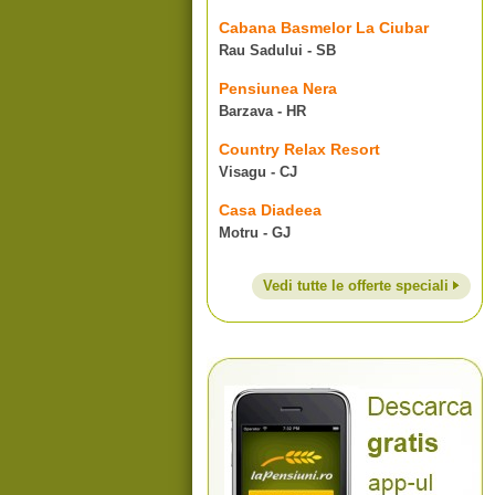
Cabana Basmelor La Ciubar
Rau Sadului - SB
Pensiunea Nera
Barzava - HR
Country Relax Resort
Visagu - CJ
Casa Diadeea
Motru - GJ
Vedi tutte le offerte speciali