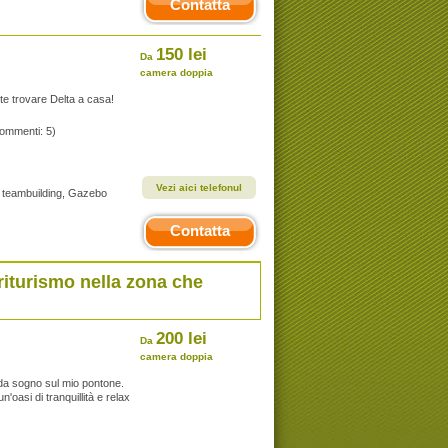
Contatta
150 lei
Da
camera doppia
te trovare Delta a casa!
commenti: 5)
Vezi aici telefonul
ta` teambuilding, Gazebo
Contatta
iturismo nella zona che
200 lei
Da
camera doppia
 da sogno sul mio pontone.
'oasi di tranquillità e relax