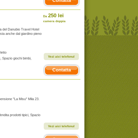
Contatta
250 lei
Da
camera doppia
lta del Danubio Travel Hotel
vista anche dal giardino pieno
letto
Vezi aici telefonul
e, Spazio giochi bimbi,
Contatta
 pensione "La Misu" Mila 23.
endita prodotti tipici, Spazio
Vezi aici telefonul