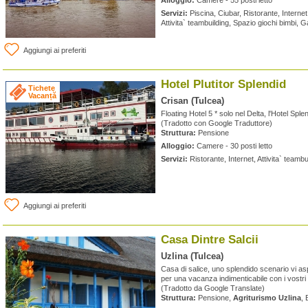
Alloggio:
Camere - 55 posti letto
Servizi:
Piscina, Ciubar, Ristorante, Internet,
Attivita` teambuilding, Spazio giochi bimbi, 
Aggiungi ai preferiti
Hotel Plutitor Splendid
Tichete
Vacanță
Crisan (Tulcea)
Floating Hotel 5 * solo nel Delta, l'Hotel Sple
(Tradotto con Google Traduttore)
Struttura:
Pensione
Alloggio:
Camere - 30 posti letto
Servizi:
Ristorante, Internet, Attivita` teamb
Aggiungi ai preferiti
Casa Dintre Salcii
Uzlina (Tulcea)
Casa di salice, uno splendido scenario vi as
per una vacanza indimenticabile con i vostri 
(Tradotto da Google Translate)
Struttura:
Pensione,
Agriturismo Uzlina
, 