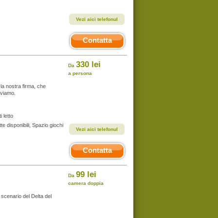
Vezi aici telefonul
Contatta
330 lei
Da
a persona
la nostra firma, che
oviamo.
 letto
te disponibili, Spazio giochi
Vezi aici telefonul
Contatta
99 lei
Da
camera doppia
scenario del Delta del