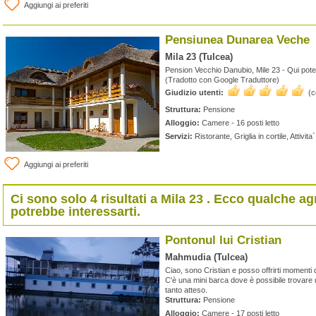
Aggiungi ai preferiti
Pensiunea Dunarea Veche
Mila 23 (Tulcea)
Pension Vecchio Danubio, Mile 23 - Qui pote
(Tradotto con Google Traduttore)
Giudizio utenti:
(
Struttura:
Pensione
Alloggio:
Camere - 16 posti letto
Servizi:
Ristorante, Griglia in cortile, Attivi
Aggiungi ai preferiti
Ci sono solo 4 risultati a
Mila 23
. Ecco qualche agr
potrebbe interessarti.
Pontonul lui Cristian
Mahmudia (Tulcea)
Ciao, sono Cristian e posso offrirti momenti
C'è una mini barca dove è possibile trovare un
tanto atteso.
Struttura:
Pensione
Alloggio:
Camere - 17 posti letto