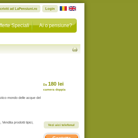
scriviti ad LaPensiuni.ro
Login
ferte Speciali
Ai o pensiune?
180 lei
Da
camera doppia
tastico mondo delle acque del
, Vendita prodotti tipici,
Vezi aici telefonul