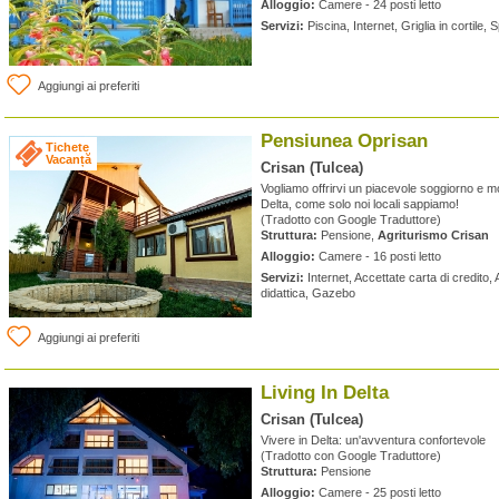
Alloggio:
Camere - 24 posti letto
Servizi:
Piscina, Internet, Griglia in cortile
Aggiungi ai preferiti
Pensiunea Oprisan
Tichete
Vacanță
Crisan (Tulcea)
Vogliamo offrirvi un piacevole soggiorno e most
Delta, come solo noi locali sappiamo!
(Tradotto con Google Traduttore)
Struttura:
Pensione,
Agriturismo Crisan
Alloggio:
Camere - 16 posti letto
Servizi:
Internet, Accettate carta di credito, A
didattica, Gazebo
Aggiungi ai preferiti
Living In Delta
Crisan (Tulcea)
Vivere in Delta: un'avventura confortevole
(Tradotto con Google Traduttore)
Struttura:
Pensione
Alloggio:
Camere - 25 posti letto