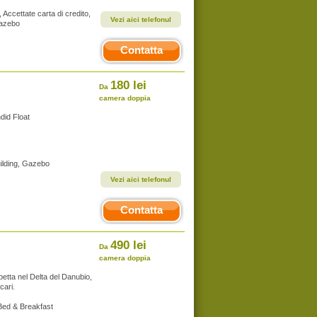
 Accettate carta di credito,
Vezi aici telefonul
Gazebo
Contatta
180 lei
Da
camera doppia
ndid Float
uilding, Gazebo
Vezi aici telefonul
Contatta
490 lei
Da
camera doppia
petta nel Delta del Danubio,
cari.
Bed & Breakfast