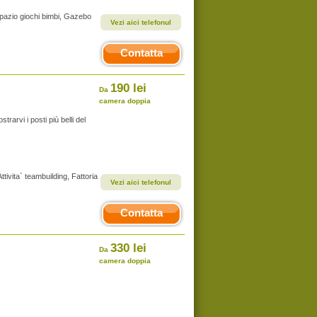
, Spazio giochi bimbi, Gazebo
Vezi aici telefonul
Contatta
190 lei
Da
camera doppia
rarvi i posti più belli del
ttivita` teambuilding, Fattoria
Vezi aici telefonul
Contatta
330 lei
Da
camera doppia