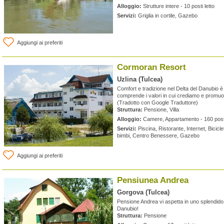
Alloggio:
Strutture intere - 10 posti letto
Servizi:
Griglia in cortile, Gazebo
Aggiungi ai preferiti
Cormoran Resort
Uzlina (Tulcea)
Comfort e tradizione nel Delta del Danubio è 
comprende i valori in cui crediamo e promu
(Tradotto con Google Traduttore)
Struttura:
Pensione, Villa
Alloggio:
Camere, Appartamento - 160 posti
Servizi:
Piscina, Ristorante, Internet, Biciclet
bimbi, Centro Benessere, Gazebo
Aggiungi ai preferiti
Pensiunea Andrea
Gorgova (Tulcea)
Pensione Andrea vi aspetta in uno splendido 
Danubio!
Struttura:
Pensione