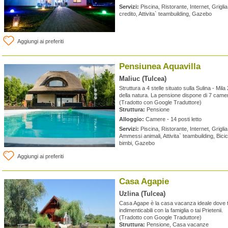
Servizi:
Piscina, Ristorante, Internet, Griglia 
credito, Attivita` teambuilding, Gazebo
Aggiungi ai preferiti
Pensiunea Aquavilla
Maliuc (Tulcea)
Struttura a 4 stelle situato sulla Sulina - Mila
della natura. La pensione dispone di 7 came
(Tradotto con Google Traduttore)
Struttura:
Pensione
Alloggio:
Camere - 14 posti letto
Servizi:
Piscina, Ristorante, Internet, Griglia
Ammessi animali, Attivita` teambuilding, Bicicl
bimbi, Gazebo
Aggiungi ai preferiti
Casa Agapie
Uzlina (Tulcea)
Casa Agape è la casa vacanza ideale dove 
indimenticabili con la famiglia o tai Prietenii.
(Tradotto con Google Traduttore)
Struttura:
Pensione, Casa vacanze