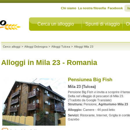
Chi siamo
La nostra filosofia
Facebook
I
Cerca un alloggio
Spunti di viaggio
Of
Cerco alloggi
>
Alloggi Dobrogea
>
Alloggi Tulcea
>
Alloggi Mila 23
Alloggi in Mila 23
- Romania
Pensiunea Big Fish
Mila 23 (Tulcea)
Pensione Big Fish vi invita a scoprire il fan
Delta nel villaggio di pescatori di Mila 23.
(Tradotto da Google Translate)
Struttura:
Pensione,
Agriturismo Mila 23
Alloggio:
Camere - 44 posti letto
Servizi:
Ristorante, Internet, Griglia in cortile
Gazebo