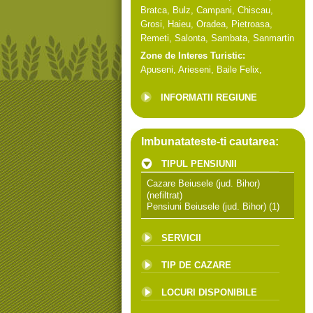
Bratca
,
Bulz
,
Campani
,
Chiscau
,
Grosi
,
Haieu
,
Oradea
,
Pietroasa
,
Remeti
,
Salonta
,
Sambata
,
Sanmartin
Zone de Interes Turistic:
Apuseni
,
Arieseni
,
Baile Felix
,
INFORMATII REGIUNE
Imbunatateste-ti cautarea:
TIPUL PENSIUNII
Cazare Beiusele (jud. Bihor)
(nefiltrat)
Pensiuni Beiusele (jud. Bihor)
(1)
SERVICII
TIP DE CAZARE
LOCURI DISPONIBILE