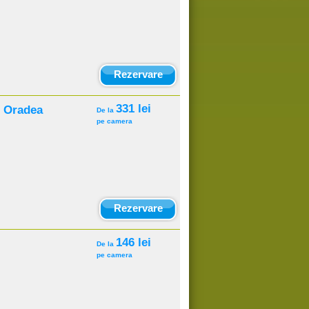
Rezervare
331 lei
l Oradea
De la
pe camera
Rezervare
146 lei
De la
pe camera