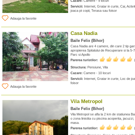
Cazare:
Camere - 9 locuri
Servicii:
Internet, Gratar in curte, Cai, Activ
joaca pt copii, Terasa sau foisor
Adauga la favorite
Casa Nadia
Baile Felix (Bihor)
Casa Nadia are 4 camere, din care 2 tip garso
apropierea Spitalului de Recuperare si la 5-
Parc si Apollo
Parerea turistilor:
Structura:
Pensiune, Vila
Cazare:
Camere - 10 locuri
Servicii:
Internet, Gratar in curte, Loc de jo
foisor
Adauga la favorite
Vila Metropol
Baile Felix (Bihor)
Vila Metropol se afla la 2 km de statiunea Baile
o zona linistita cu piscina acoperita, jacuzzi,
masa.
Parerea turistilor: