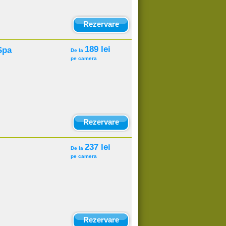
Rezervare
189 lei
Spa
De la
pe camera
Rezervare
237 lei
De la
pe camera
Rezervare