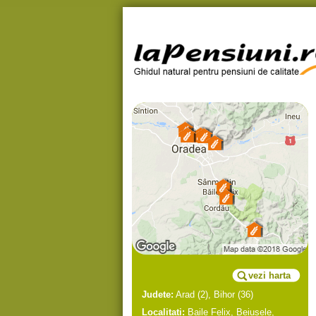
vezi harta
Judete:
Arad
(2),
Bihor
(36)
Localitati:
Baile Felix
,
Beiusele
,