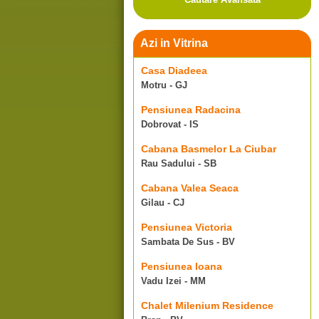
Azi in Vitrina
Casa Diadeea
Motru - GJ
Pensiunea Radacina
Dobrovat - IS
Cabana Basmelor La Ciubar
Rau Sadului - SB
Cabana Valea Seaca
Gilau - CJ
Pensiunea Victoria
Sambata De Sus - BV
Pensiunea Ioana
Vadu Izei - MM
Chalet Milenium Residence