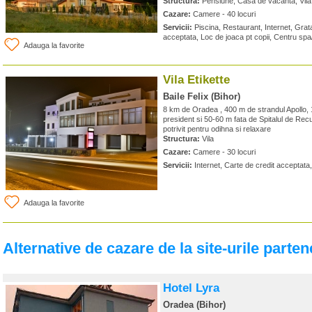
Structura:
Pensiune, Casa de vacanta, Vila
Cazare:
Camere - 40 locuri
Servicii:
Piscina, Restaurant, Internet, Grata
acceptata, Loc de joaca pt copii, Centru spa
Adauga la favorite
Vila Etikette
Baile Felix (Bihor)
8 km de Oradea , 400 m de strandul Apollo,
president si 50-60 m fata de Spitalul de Recup
potrivit pentru odihna si relaxare
Structura:
Vila
Cazare:
Camere - 30 locuri
Servicii:
Internet, Carte de credit acceptata
Adauga la favorite
Alternative de cazare de la site-urile parten
Hotel Lyra
Oradea (Bihor)