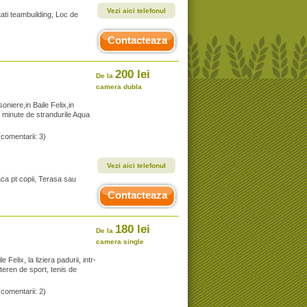
Vezi aici telefonul
itati teambuilding, Loc de
Contacteaza
200 lei
De la
camera dubla
niere,in Baile Felix,in
7 minute de strandurile Aqua
(comentarii: 3)
Vezi aici telefonul
aca pt copii, Terasa sau
Contacteaza
180 lei
De la
camera single
 Felix, la liziera padurii, intr-
 teren de sport, tenis de
(comentarii: 2)