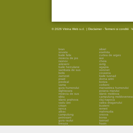
© 2026 Vitrina Web s.r.l.
|
Disclaimer - Termeni si conditii
V
bran
sibiel
sovata
eselnita
baile felix
curtea de arges
moieciu de jos
iasi
rasnov
cheia
arieseni
avrig
baile herculane
agapia
sambata de sus
voronet
belis
covasna
zarnesti
baile tusnad
praid
dorna arini
predeal
botiza
vama
corbeni
gura humorului
manastirea humorului
sighisoara
poiana marului
moieciu de sus
slanic moldova
sibiu
campulung moldovenes
slanic prahova
cluj napoca
vadu izei
valea draganului
crisan
busteni
ranca
remeti
albac
mahmudia
campulung
orsova
petrosani
borsa
gura raului
tasnad
breaza
frasin
garda de sus
sarmizegetusa
fundata
pestera
moroieni
timisoara