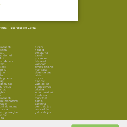
a
irtual
-
Espressoare Cafea
imanesti
brezoi
rsana
nehoiu
cau
constanta
ra dornei
sacele
uri
pucioasa
isu de sus
talmacel
falau
valisoara
testi
simleu silvaniei
gu jiu
mangalia
ejmer
viseu de sus
liuc
telciu
ile govora
oncesti
iug
olanesti
ghita bai
vata de jos
u crisului
dragoslavele
ahlau
cristian
ghis
scrind frasinet
lz
fundatica
rmanesti
musetesti
ebu manastirei
alunis
snadie
campina
lenii de munte
cornu de jos
rzasca
rau sadului
antu gheorghe
galda de jos
inesti
nea
ini
veja
eni