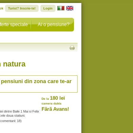
ok
Turist? Inscrie-te!
Login
ferte speciale
Ai o pensiune?
n natura
 pensiuni din zona care te-ar
180 lei
De la
camera dubla
Fără Avans!
i dintre Baile 1 Mai si Felix
ele doua statiuni.
(comentarii: 18)