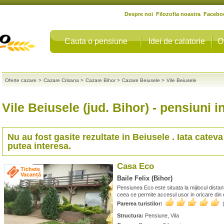
Despre noi
Filozofia noastra
Facebo
Cauta o pensiune
Idei de calatorie
O
Oferte cazare
>
Cazare Crisana
>
Cazare Bihor
>
Cazare Beiusele
>
Vile Beiusele
Vile Beiusele (jud. Bihor)
- pensiuni i
Nu au fost gasite rezultate in
Beiusele
. Iata cateva
putea interesa.
Casa Eco
Tichete
Vacanță
Baile Felix (Bihor)
Pensiunea Eco este situata la mijlocul distante
ceea ce permite accesul usor in oricare din c
Parerea turistilor:
Structura:
Pensiune, Vila