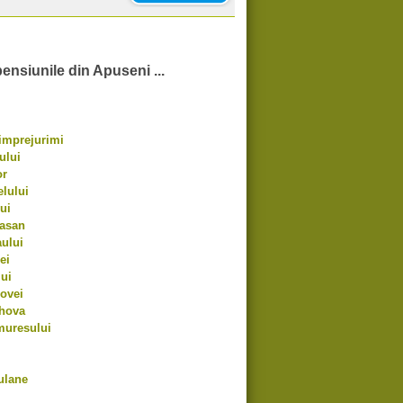
pensiunile din Apuseni ...
 imprejurimi
ului
or
elului
ui
rasan
aului
ei
lui
hovei
ahova
muresului
ulane