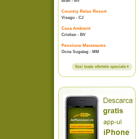
Bran - BV
Country Relax Resort
Visagu - CJ
Casa Ambient
Cristian - BV
Pensiune Maramures
Ocna Sugatag - MM
Vezi toate ofertele speciale