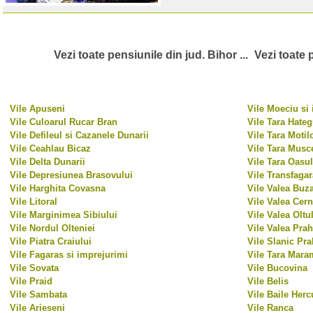
Vezi toate pensiunile din jud. Bihor ...
Vezi toate 
Vile Apuseni
Vile Moeciu si
Vile Culoarul Rucar Bran
Vile Tara Hateg
Vile Defileul si Cazanele Dunarii
Vile Tara Motil
Vile Ceahlau Bicaz
Vile Tara Musc
Vile Delta Dunarii
Vile Tara Oasul
Vile Depresiunea Brasovului
Vile Transfaga
Vile Harghita Covasna
Vile Valea Buz
Vile Litoral
Vile Valea Cern
Vile Marginimea Sibiului
Vile Valea Oltu
Vile Nordul Olteniei
Vile Valea Pra
Vile Piatra Craiului
Vile Slanic Pr
Vile Fagaras si imprejurimi
Vile Tara Mara
Vile Sovata
Vile Bucovina
Vile Praid
Vile Belis
Vile Sambata
Vile Baile Herc
Vile Arieseni
Vile Ranca