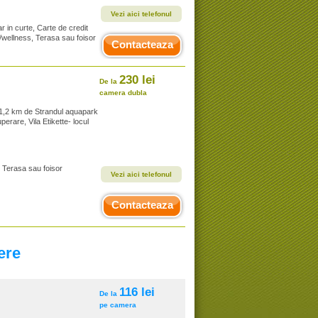
Vezi aici telefonul
r in curte, Carte de credit
/wellness, Terasa sau foisor
Contacteaza
230 lei
De la
camera dubla
 1,2 km de Strandul aquapark
erare, Vila Etikette- locul
, Terasa sau foisor
Vezi aici telefonul
Contacteaza
ere
116 lei
De la
pe camera