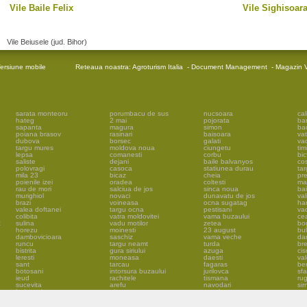
Vile Baile Felix
Vile Sighisoar
Vile Beiusele (jud. Bihor)
ersiune mobile
Reteaua noastra:
Agroturism Italia
-
Document Management
-
Magazin V
sarata monteoru
porumbacu de sus
nucsoara
cal
hateg
2 mai
pojorata
ba
sapanta
magura
simon
ba
poiana brasov
rasinari
baisoara
vat
dubova
borsec
galati
vad
targu mures
moldova noua
ciungetu
tim
lepsa
comanesti
corbu
bic
saliste
dejani
baile balvanyos
cos
polovragi
casoca
statiunea durau
tar
mila 23
bicaz
cheia
pr
poienile izei
oradea
coltesti
ma
rau de mori
salciua de jos
sinca noua
ba
murighiol
novaci
dunavatu de jos
val
brazi
voineasa
ocna sugatag
har
valea doftanei
targu ocna
pestisani
vad
colibita
vatra moldovitei
vama buzaului
ce
c
sulina
vadu motilor
zetea
bo
horezu
moinesti
23 august
bu
dambovicioara
saschiz
vama veche
da
runcu
targu neamt
turda
br
bistrita
gura siriului
azuga
ci
leresti
moneasa
daesti
va
sant
tarcau
fagaras
be
botosani
intorsura buzaului
jurilovca
sf
ieud
rachitele
tismana
rug
sucevita
arefu
navodari
sir
baia sprie
pietroasa
cavnic
mal
rucar
brasov
huta certeze
so
chiscau
chiojdu
costinesti
lup