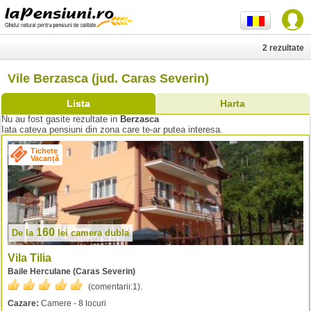
2 rezultate
Vile Berzasca (jud. Caras Severin)
Lista
Harta
Nu au fost gasite rezultate in
Berzasca
Iata cateva pensiuni din zona care te-ar putea interesa.
Tichete
Vacanță
160
De la
lei
camera dubla
Vila Tilia
Baile Herculane (Caras Severin)
(comentarii:
1
).
Cazare:
Camere - 8 locuri