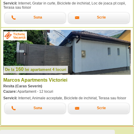
Servicii:
Internet, Gratar in curte, Biciclete de inchiriat, Loc de joaca pt copii,
Terasa sau foisor
Suna
Scrie
Tichete
Vacanță
160
De la
lei
apartament 4 locuri
Marcos Apartments Victoriei
Resita (Caras Severin)
Cazare:
Apartament - 12 locuri
Servicii:
Internet, Animale acceptate, Biciclete de inchiriat, Terasa sau foisor
Suna
Scrie