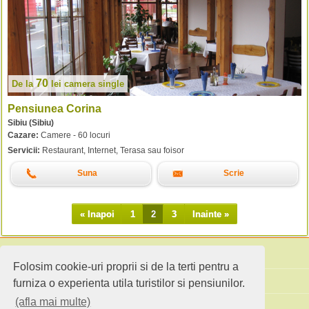
70
De la
lei
camera single
Pensiunea Corina
Sibiu (Sibiu)
Cazare:
Camere - 60 locuri
Servicii:
Restaurant, Internet, Terasa sau foisor
Suna
Scrie
« Inapoi
1
2
3
Inainte »
Folosim cookie-uri proprii si de la terti pentru a
Cauta pensiuni
furniza o experienta utila turistilor si pensiunilor.
(afla mai multe)
Idei de calatorie