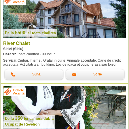
Vacanță
5500
De la
lei
toata cladirea
River Chalet
Sibiel (Sibiu)
Cazare:
Toata cladirea - 33 locuri
Servicii:
Ciubar, Internet, Gratar in curte, Animale acceptate, Carte de credit
acceptata, Activitati teambuilding, Loc de joaca pt copii, Terasa sau foisor
Suna
Scrie
Tichete
Vacanță
350
De la
lei
camera dubla
Ocupat de Revelion