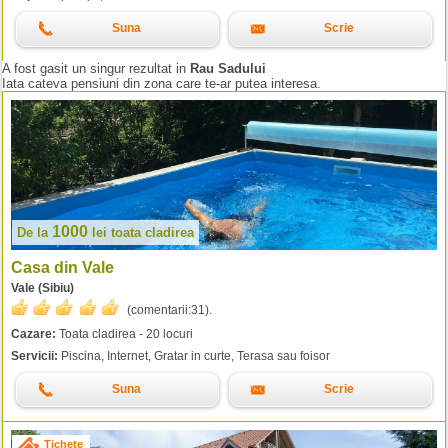
Suna
Scrie
A fost gasit un singur rezultat in
Rau Sadului
Iata cateva pensiuni din zona care te-ar putea interesa.
1000
De la
lei
toata cladirea
Casa din Vale
Vale (Sibiu)
(comentarii:
31
).
Cazare:
Toata cladirea - 20 locuri
Servicii:
Piscina, Internet, Gratar in curte, Terasa sau foisor
Suna
Scrie
Tichete