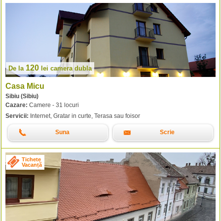
120
De la
lei
camera dubla
Casa Micu
Sibiu (Sibiu)
Cazare:
Camere - 31 locuri
Servicii:
Internet, Gratar in curte, Terasa sau foisor
Suna
Scrie
Tichete
Vacanță