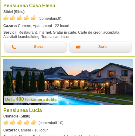
Pensiunea Casa Elena
Sibiel (Sibiu)
(comentarii:
8
).
Cazare:
Camere, Apartament - 22 locuri
Servicii:
Restaurant, Internet, Gratar in curte, Carte de credit acceptata,
Activitati teambuilding, Terasa sau foisor
Suna
Scrie
400
De la
lei
camera dubla
Pensiunea Lucia
Cisnadie (Sibiu)
(comentarii:
10
).
Cazare:
Camere - 18 locuri