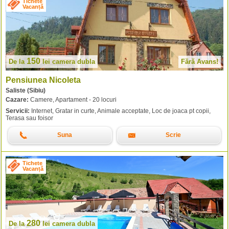
Tichete
Vacanță
150
De la
lei
camera dubla
Fără Avans!
Pensiunea Nicoleta
Saliste (Sibiu)
Cazare:
Camere, Apartament - 20 locuri
Servicii:
Internet, Gratar in curte, Animale acceptate, Loc de joaca pt copii,
Terasa sau foisor
Suna
Scrie
Tichete
Vacanță
280
De la
lei
camera dubla