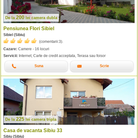
200
De la
lei
camera dubla
Pensiunea Flori Sibiel
Sibiel (Sibiu)
(comentarii:
3
).
Cazare:
Camere - 16 locuri
Servicii:
Internet, Carte de credit acceptata, Terasa sau foisor
Suna
Scrie
225
De la
lei
camera tripla
Casa de vacanta Sibiu 33
Sibiu (Sibiu)