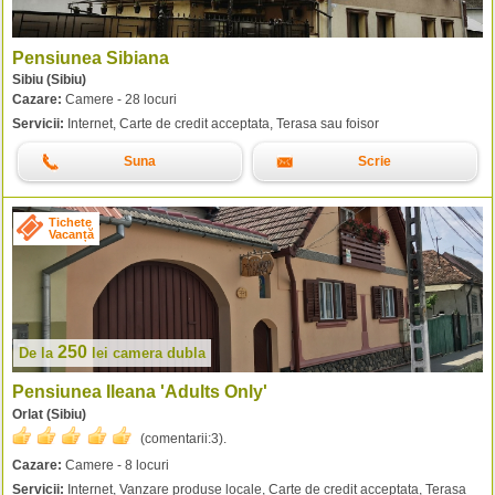
Pensiunea Sibiana
Sibiu (Sibiu)
Cazare:
Camere - 28 locuri
Servicii:
Internet, Carte de credit acceptata, Terasa sau foisor
Suna
Scrie
Tichete
Vacanță
250
De la
lei
camera dubla
Pensiunea Ileana 'Adults Only'
Orlat (Sibiu)
(comentarii:
3
).
Cazare:
Camere - 8 locuri
Servicii:
Internet, Vanzare produse locale, Carte de credit acceptata, Terasa