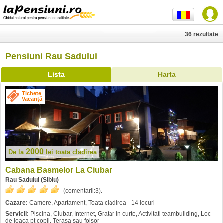
36 rezultate
Pensiuni Rau Sadului
Lista
Harta
Tichete
Vacanță
2000
De la
lei
toata cladirea
Cabana Basmelor La Ciubar
Rau Sadului (Sibiu)
(comentarii:
3
).
Cazare:
Camere, Apartament, Toata cladirea - 14 locuri
Servicii:
Piscina, Ciubar, Internet, Gratar in curte, Activitati teambuilding, Loc
de joaca pt copii, Terasa sau foisor