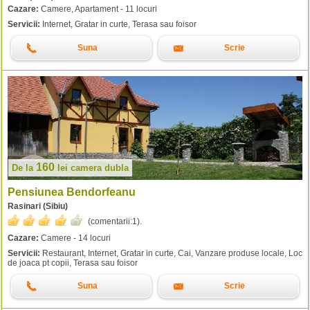
Cazare:
Camere, Apartament - 11 locuri
Servicii:
Internet, Gratar in curte, Terasa sau foisor
Suna
Scrie
160
De la
lei
camera dubla
Pensiunea Bendorfeanu
Rasinari (Sibiu)
(comentarii:
1
).
Cazare:
Camere - 14 locuri
Servicii:
Restaurant, Internet, Gratar in curte, Cai, Vanzare produse locale, Loc
de joaca pt copii, Terasa sau foisor
Suna
Scrie