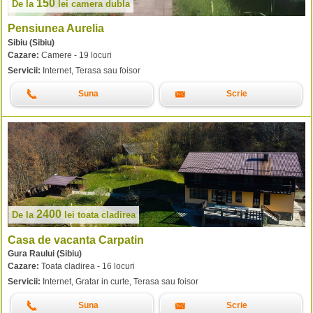
150
De la
lei
camera dubla
Pensiunea Aurelia
Sibiu (Sibiu)
Cazare:
Camere - 19 locuri
Servicii:
Internet, Terasa sau foisor
Suna
Scrie
2400
De la
lei
toata cladirea
Casa de vacanta Carpatin
Gura Raului (Sibiu)
Cazare:
Toata cladirea - 16 locuri
Servicii:
Internet, Gratar in curte, Terasa sau foisor
Suna
Scrie