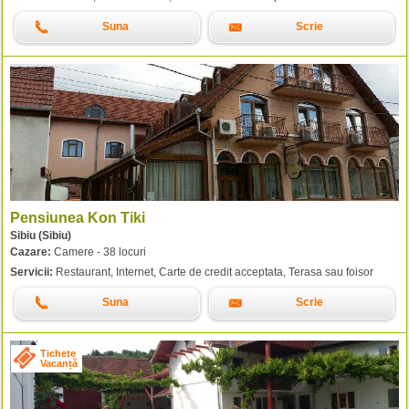
Suna
Scrie
Pensiunea Kon Tiki
Sibiu (Sibiu)
Cazare:
Camere - 38 locuri
Servicii:
Restaurant, Internet, Carte de credit acceptata, Terasa sau foisor
Suna
Scrie
Tichete
Vacanță