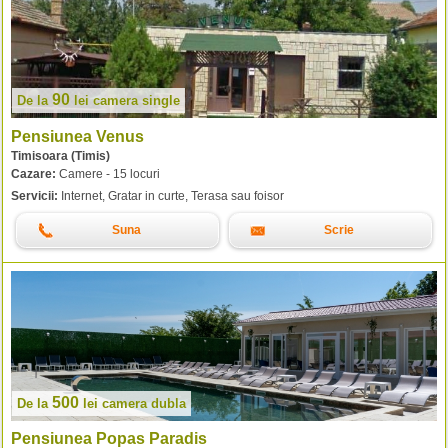
90
De la
lei
camera single
Pensiunea Venus
Timisoara (Timis)
Cazare:
Camere - 15 locuri
Servicii:
Internet, Gratar in curte, Terasa sau foisor
Suna
Scrie
500
De la
lei
camera dubla
Pensiunea Popas Paradis