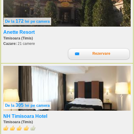
172
De la
lei
pe camera
Anette Resort
Timisoara (Timis)
Cazare:
21 camere
Rezervare
305
De la
lei
pe camera
NH Timisoara Hotel
Timisoara (Timis)