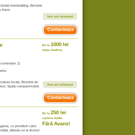
tivitati teambuilding, Biciclete
u foisor
Vezi aici telefonul
Contacteaza
1000 lei
e
De la
toata cladirea
(comentarii: 2)
bana
roduse locale, Biciclete de
Vezi aici telefonul
oisor, Spatiu campare/rulote
Contacteaza
250 lei
De la
camera dubla
Fără Avans!
agaras, cu priveliste catre
cesibila, aflandu-se la drumul