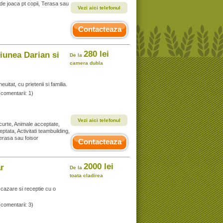
 de joaca pt copii, Terasa sau
Vezi aici telefonul
Contacteaza
280 lei
iunea Darian si
De la
camera dubla
uitat, cu prietenii si familia.
(comentarii: 1)
Vezi aici telefonul
 curte, Animale acceptate,
tata, Activitati teambuilding,
Terasa sau foisor
Contacteaza
2000 lei
r
De la
toata cladirea
cazare si receptie cu o
(comentarii: 3)