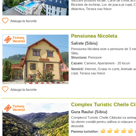
Vanzare produse locale, Carte de credit accep
Biciclete de inchiriat, Loc de joaca pt copii
didactica, Terasa sau foisor
Adauga la favorite
Pensiunea Nicoleta
Tichete
Vacanță
Saliste (Sibiu)
Pensiunea Nicoleta este o pensiune de 3 stele
Sibiu.
Structura:
Pensiune
Cazare:
Camere, Apartament - 20 locuri
Servicii:
Internet, Gratar in curte, Animale a
copii, Terasa sau foisor
Adauga la favorite
Complex Turistic Cheile Ci
Tichete
Vacanță
Gura Raului (Sibiu)
Complexul Turistic Cheile Cibinului va asteap
Va oferim conditii pentru odihna si relaxare 
deosebit.
Parerea turistilor: