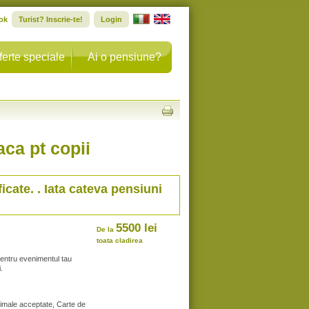
ok
Turist? Inscrie-te!
Login
ferte speciale
Ai o pensiune?
aca pt copii
ficate. . Iata cateva pensiuni
5500 lei
De la
toata cladirea
entru evenimentul tau
.
nimale acceptate, Carte de