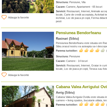
Structura:
Pensiune, Vila
Cazare:
Camere, Apartament - 65 locuri
Servicii:
Restaurant, Internet, Animale acce
locale, Carte de credit acceptata, Activitati t
Adauga la favorite
inchiriat, Loc de joaca pt copii, Ferma didact
pesti
Pensiunea Bendorfeanu
Rasinari (Sibiu)
Pensiunea Bendorfeanu este situata om Rasi
Sibiu.orasul nostru va asteapta sa-i descope
Parerea turistilor:
Structura:
Pensiune
Cazare:
Camere - 14 locuri
Servicii:
Restaurant, Internet, Gratar in cur
locale, Loc de joaca pt copii, Terasa sau foi
Adauga la favorite
Cabana Valea Avrigului Ov
Avrig (Sibiu)
Cabana Valea Avrigului Ovidiu este situata in
camere + living spatios, bucatarie utilata, ter
Parerea turistilor: