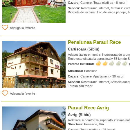
Cazare:
Camere, Toata cladirea - 8 locuri
Servicii:
Restaurant, Internet, Gratar in curte
Biciclete de inchiriat, Loc de joaca pt copii, 
Adauga la favorite
Pensiunea Paraul Rece
Cartisoara (Sibiu)
Adapostita intre munti si inconjurata de aro
Rece este situata la aproximativ 55 km de Si
Parerea turistilor:
Structura:
Pensiune
Cazare:
Camere, Apartament - 30 locuri
Servicii:
Restaurant, Internet, Animale accep
Terasa sau foisor
Adauga la favorite
Paraul Rece Avrig
Avrig (Sibiu)
Relaxare si comfort la superlativ in inima natu
Structura:
Pensiune, Vila
Cazare:
Toata cladirea - 33 locuri