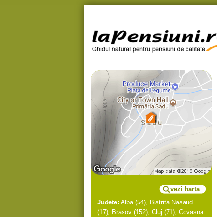
vezi harta
Judete:
Alba
(54),
Bistrita Nasaud
(17),
Brasov
(152),
Cluj
(71),
Covasna