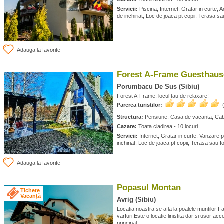
Servicii:
Piscina, Internet, Gratar in curte, Ac
de inchiriat, Loc de joaca pt copii, Terasa sa
Adauga la favorite
Forest A-Frame Guesthaus
Porumbacu De Sus (Sibiu)
Forest A-Frame, locul tau de relaxare!
Parerea turistilor:
Structura:
Pensiune, Casa de vacanta, Ca
Cazare:
Toata cladirea - 10 locuri
Servicii:
Internet, Gratar in curte, Vanzare p
inchiriat, Loc de joaca pt copii, Terasa sau f
Adauga la favorite
Popasul Montan
Tichete
Vacanță
Avrig (Sibiu)
Locatia noastra se afla la poalele muntilor F
varfuri.Este o locatie linistita dar si usor ac
principal.