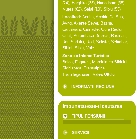
(24),
Harghita
(33),
Hunedoara
(35),
Mures
(62),
Salaj
(10),
Sibiu
(55)
Localitati:
Agnita
,
Apoldu De Sus
,
Avrig
,
Axente Sever
,
Bazna
,
Cartisoara
,
Cisnadie
,
Gura Raului
,
Orlat
,
Porumbacu De Sus
,
Rasinari
,
Rau Sadului
,
Rod
,
Saliste
,
Selimbar
,
Sibiel
,
Sibiu
,
Vale
Zone de Interes Turistic:
Balea
,
Fagaras
,
Marginimea Sibiului
,
Sighisoara
,
Transalpina
,
Transfagarasan
,
Valea Oltului
,
INFORMATII REGIUNE
Imbunatateste-ti cautarea:
TIPUL PENSIUNII
SERVICII