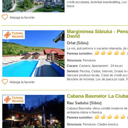
credit acceptata, Activitati teambuilding, Loc
foisor
Adauga la favorite
Marginimea Sibiului - Pens
Tichete
David
Vacanță
Orlat (Sibiu)
La noi, poti petrece o vacanta relaxanta, de ne
Parerea turistilor:
Structura:
Pensiune
Cazare:
Camere, Apartament - 24 locuri
Servicii:
Piscina, Ciubar, Internet, Gratar in
Vanzare produse locale, Carte de credit accep
Biciclete de inchiriat, Loc de joaca pt copii, 
Adauga la favorite
Cabana Basmelor La Ciuba
Tichete
Vacanță
Rau Sadului (Sibiu)
Cabana Basmelor ofera conditii moderne de 
ambianta intima si feerica.
Parerea turistilor:
Structura:
Pensiune, Cladire istorica