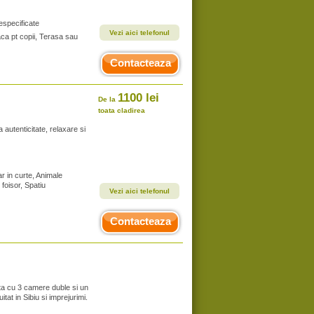
especificate
Vezi aici telefonul
aca pt copii, Terasa sau
Contacteaza
1100 lei
De la
toata cladirea
 autenticitate, relaxare si
r in curte, Animale
foisor, Spatiu
Vezi aici telefonul
Contacteaza
ta cu 3 camere duble si un
t in Sibiu si imprejurimi.