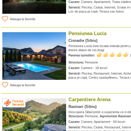
Cazare:
Camere, Apartament, Toata cladirea 
Servicii:
Piscina, Ciubar, Internet, Gratar in c
Loc de joaca pt copii, Terasa sau foisor
Adauga la favorite
Pensiunea Lucia
Cisnadie (Sibiu)
Pensiunea Lucia este locatia indeala pentru
linistre alaturi de cei dragi
Parerea turistilor:
Structura:
Pensiune
Cazare:
Camere - 18 locuri
Servicii:
Piscina, Restaurant, Internet, Activi
joaca pt copii, Centru spa/wellness, Terasa 
Adauga la favorite
Carpentiere Arena
Tichete
Vacanță
Rasinari (Sibiu)
Descopera Sibiul printr-o experienta ce-ti o
Structura:
Pensiune,
Agroturism Rasinari
Cazare:
Camere, Apartament - 60 locuri
Servicii:
Piscina, Ciubar, Restaurant, Interne