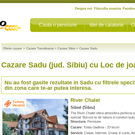
Despre noi
Filozofia noastra
Facebo
Cauta o pensiune
Idei de calatorie
O
Oferte cazare
>
Cazare Transilvania
>
Cazare Sibiu
>
Cazare Sadu
Cazare Sadu (jud. Sibiu) cu Loc de jo
Nu au fost gasite rezultate in
Sadu
cu filtrele speci
din zona care te-ar putea interesa.
River Chalet
Tichete
Vacanță
Sibiel (Sibiu)
The River Chalet ofera atmosfera perfecta p
special. Bucura-te de natura si sunetul raului
Structura:
Pensiune
Cazare:
Toata cladirea - 33 locuri
Servicii:
Ciubar, Internet, Gratar in curte, A