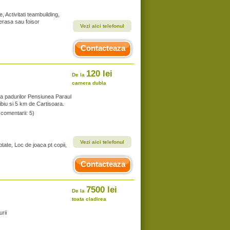
, Activitati teambuilding,
Terasa sau foisor
Vezi aici telefonul
Contacteaza
120 lei
De la
camera dubla
ma padurilor Pensiunea Paraul
biu si 5 km de Cartisoara.
(comentarii: 5)
Vezi aici telefonul
tate, Loc de joaca pt copii,
Contacteaza
7500 lei
De la
toata cladirea
rii