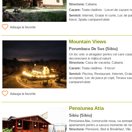
Structura:
Cabana
Cazare:
Toata cladirea - Locuri de cazare n
Servicii:
Internet, Gratar in curte, Loc de jo
foisor, Spatiu campare/rulote
Adauga la favorite
Mountain Views
Porumbacu De Sus (Sibiu)
Un loc unic si atragator pentru cei care cauta
deconectare in mijlocul naturii.
Structura:
Casa de vacanta, Cabana
Cazare:
Toata cladirea - 8 locuri
Servicii:
Piscina, Restaurant, Internet, Grata
acceptate, Loc de joaca pt copii, Terasa sau 
campare/rulote
Adauga la favorite
Pensiunea Atia
Sibiu (Sibiu)
Pensiunea Atia, constructie noua, va asteap
apartament pentru a savura momente de neuita
Structura:
Pensiune, Bed & Breakfast, Vila