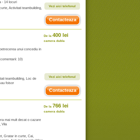
- 14 locuri
Vezi aici telefonul
urte, Activitati teambuilding,
Contacteaza
400 lei
De la
camera dubla
 petrecerea unui concediu in
(comentarii: 10)
Vezi aici telefonul
tati teambuilding, Loc de
sau foisor
Contacteaza
766 lei
De la
camera dubla
fera mai mult decat o cazare
, Vila
t, Gratar in curte, Cai,