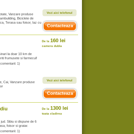
Vezi aici telefonul
ptate, Vanzare produse
eambuilding, Biciclete de
ica, Terasa sau foisor, Iaz cu
Contacteaza
160 lei
De la
camera dubla
nari la doar 10 km de
riti frumusete si farmecul!
(comentarii: 1)
Vezi aici telefonul
te, Cai, Vanzare produse
sor
Contacteaza
1300 lei
idiu
De la
toata cladirea
 jud. Sibiu si dispune de 6
asa, foisor si gratar.
(comentarii: 1)