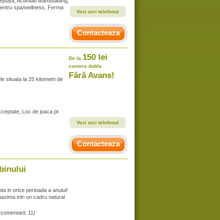
tata, Activitati teambuilding,
, Centru spa/wellness, Ferma
Vezi aici telefonul
Contacteaza
150 lei
De la
camera dubla
Fără Avans!
 situata la 25 kilometri de
cceptate, Loc de joaca pt
Vezi aici telefonul
Contacteaza
binului
ta in orice perioada a anului!
maxima intr-un cadru natural
(comentarii: 11)