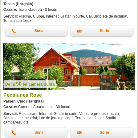
Toplita (Harghita)
Cazare:
Toata cladirea - 8 locuri
Servicii:
Piscina, Ciubar, Internet, Gratar in curte, Cai, Biciclete de inchiriat,
Terasa sau foisor
Suna
Scrie
90
De la
lei
camera dubla
Pensiunea Rose
Pauleni Ciuc (Harghita)
Cazare:
Camere, Apartament - 30 locuri
Servicii:
Restaurant, Internet, Gratar in curte, Vanzare produse locale,
Biciclete de inchiriat, Loc de joaca pt copii, Terasa sau foisor, Spatiu
campare/rulote
Suna
Scrie