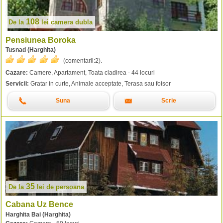
108
De la
lei
camera dubla
Pensiunea Boroka
Tusnad (Harghita)
(comentarii:
2
).
Cazare:
Camere, Apartament, Toata cladirea - 44 locuri
Servicii:
Gratar in curte, Animale acceptate, Terasa sau foisor
Suna
Scrie
35
De la
lei
de persoana
Cabana Uz Bence
Harghita Bai (Harghita)