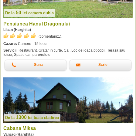
50
De la
lei
camera dubla
Pensiunea Hanul Dragonului
Liban (Harghita)
(comentarii:
1
).
Cazare:
Camere - 15 locuri
Servicii:
Restaurant, Gratar in curte, Cai, Loc de joaca pt copii, Terasa sau
foisor, Spatiu campare/rulote
Suna
Scrie
1300
De la
lei
toata cladirea
Cabana Miksa
Varsag (Harghita)