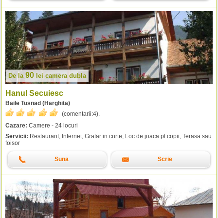
90
De la
lei
camera dubla
Hanul Secuiesc
Baile Tusnad (Harghita)
(comentarii:
4
).
Cazare:
Camere - 24 locuri
Servicii:
Restaurant, Internet, Gratar in curte, Loc de joaca pt copii, Terasa sau
foisor
Suna
Scrie