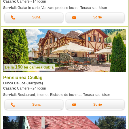
Cazare:
Camere - 14 locuri
Servicii:
Gratar in curte, Vanzare produse locale, Terasa sau foisor
Suna
Scrie
160
De la
lei
camera dubla
Pensiunea Csillag
Lunca De Jos (Harghita)
Cazare:
Camere - 24 locuri
Servicii:
Restaurant, Internet, Biciclete de inchiriat, Terasa sau foisor
Suna
Scrie