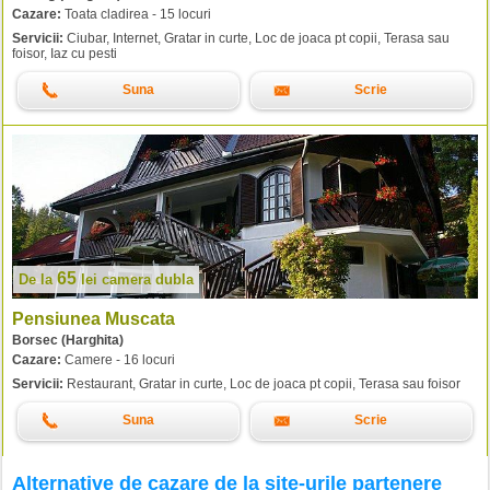
Cazare:
Toata cladirea - 15 locuri
Servicii:
Ciubar, Internet, Gratar in curte, Loc de joaca pt copii, Terasa sau
foisor, Iaz cu pesti
Suna
Scrie
65
De la
lei
camera dubla
Pensiunea Muscata
Borsec (Harghita)
Cazare:
Camere - 16 locuri
Servicii:
Restaurant, Gratar in curte, Loc de joaca pt copii, Terasa sau foisor
Suna
Scrie
Alternative de cazare de la site-urile partenere