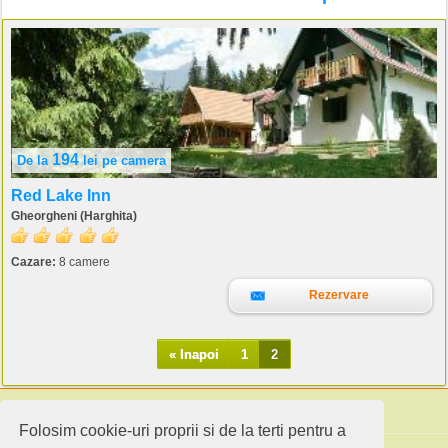
194
De la
lei
pe camera
Red Lake Inn
Gheorgheni (Harghita)
Cazare:
8 camere
Rezervare
« Inapoi
1
2
Folosim cookie-uri proprii si de la terti pentru a