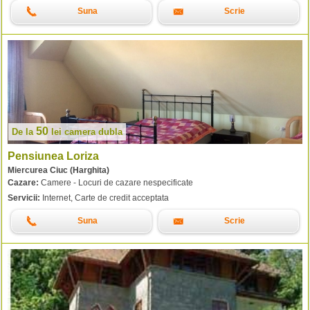
Suna
Scrie
50
De la
lei
camera dubla
Pensiunea Loriza
Miercurea Ciuc (Harghita)
Cazare:
Camere - Locuri de cazare nespecificate
Servicii:
Internet, Carte de credit acceptata
Suna
Scrie