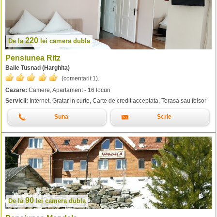
220
De la
lei
camera dubla
Pensiunea Ritz
Baile Tusnad (Harghita)
(comentarii:
1
).
Cazare:
Camere, Apartament - 16 locuri
Servicii:
Internet, Gratar in curte, Carte de credit acceptata, Terasa sau foisor
Suna
Scrie
90
De la
lei
camera dubla