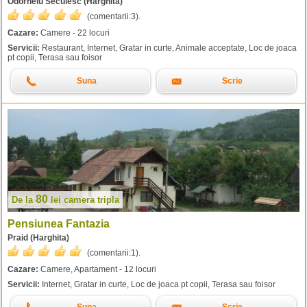
Odorheiu Secuiesc (Harghita)
(comentarii:
3
).
Cazare:
Camere - 22 locuri
Servicii:
Restaurant, Internet, Gratar in curte, Animale acceptate, Loc de joaca
pt copii, Terasa sau foisor
Suna
Scrie
80
De la
lei
camera tripla
Pensiunea Fantazia
Praid (Harghita)
(comentarii:
1
).
Cazare:
Camere, Apartament - 12 locuri
Servicii:
Internet, Gratar in curte, Loc de joaca pt copii, Terasa sau foisor