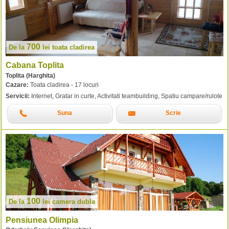
700
De la
lei
toata cladirea
Cabana Toplita
Toplita (Harghita)
Cazare:
Toata cladirea - 17 locuri
Servicii:
Internet, Gratar in curte, Activitati teambuilding, Spatiu campare/rulote
Suna
Scrie
100
De la
lei
camera dubla
Pensiunea Olimpia