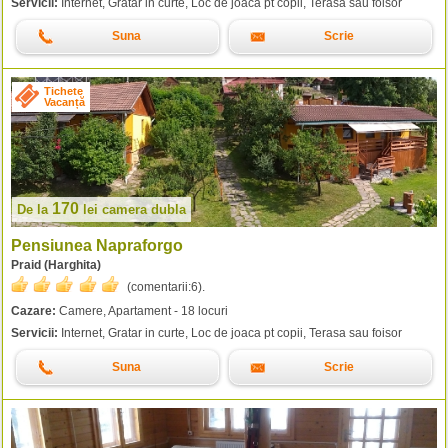
Servicii:
Internet, Gratar in curte, Loc de joaca pt copii, Terasa sau foisor
Suna
Scrie
Tichete
Vacanță
170
De la
lei
camera dubla
Pensiunea Napraforgo
Praid (Harghita)
(comentarii:
6
).
Cazare:
Camere, Apartament - 18 locuri
Servicii:
Internet, Gratar in curte, Loc de joaca pt copii, Terasa sau foisor
Suna
Scrie