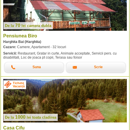
70
De la
lei
camera dubla
Pensiunea Biro
Harghita Bai (Harghita)
Cazare:
Camere, Apartament - 32 locuri
Servicii:
Restaurant, Gratar in curte, Animale acceptate, Servicii pers. cu
disabilitati, Loc de joaca pt copii, Terasa sau foisor
Suna
Scrie
Tichete
Vacanță
1000
De la
lei
toata cladirea
Casa Cifu