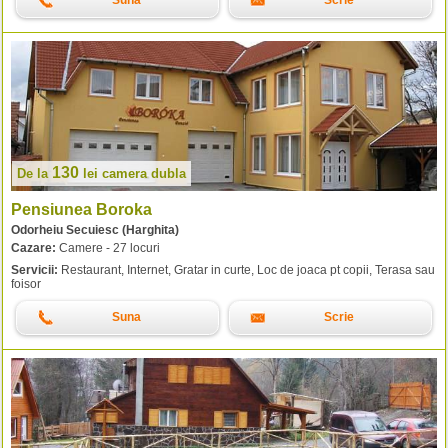
Suna
Scrie
130
De la
lei
camera dubla
Pensiunea Boroka
Odorheiu Secuiesc (Harghita)
Cazare:
Camere - 27 locuri
Servicii:
Restaurant, Internet, Gratar in curte, Loc de joaca pt copii, Terasa sau
foisor
Suna
Scrie