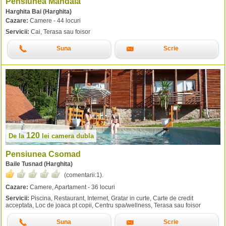
Pensiunea Mandala
Harghita Bai (Harghita)
Cazare:
Camere - 44 locuri
Servicii:
Cai, Terasa sau foisor
Suna
Scrie
120
De la
lei
camera dubla
Pensiunea Csomad
Baile Tusnad (Harghita)
(comentarii:
1
).
Cazare:
Camere, Apartament - 36 locuri
Servicii:
Piscina, Restaurant, Internet, Gratar in curte, Carte de credit
acceptata, Loc de joaca pt copii, Centru spa/wellness, Terasa sau foisor
Suna
Scrie