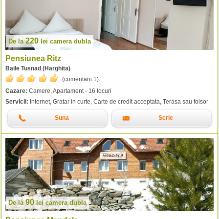
220
De la
lei
camera dubla
Pensiunea Ritz
Baile Tusnad (Harghita)
(comentarii:
1
).
Cazare:
Camere, Apartament - 16 locuri
Servicii:
Internet, Gratar in curte, Carte de credit acceptata, Terasa sau foisor
Suna
Scrie
90
De la
lei
camera dubla