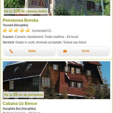
108
De la
lei
camera dubla
Pensiunea Boroka
Tusnad (Harghita)
(comentarii:
2
).
Cazare:
Camere, Apartament, Toata cladirea - 44 locuri
Servicii:
Gratar in curte, Animale acceptate, Terasa sau foisor
Suna
Scrie
35
De la
lei
de persoana
Cabana Uz Bence
Harghita Bai (Harghita)