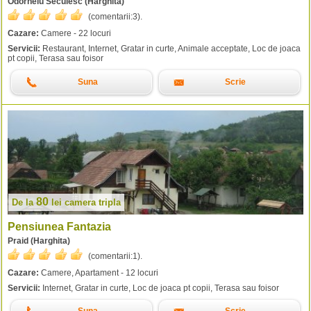
Odorheiu Secuiesc (Harghita)
(comentarii:
3
).
Cazare:
Camere - 22 locuri
Servicii:
Restaurant, Internet, Gratar in curte, Animale acceptate, Loc de joaca
pt copii, Terasa sau foisor
Suna
Scrie
80
De la
lei
camera tripla
Pensiunea Fantazia
Praid (Harghita)
(comentarii:
1
).
Cazare:
Camere, Apartament - 12 locuri
Servicii:
Internet, Gratar in curte, Loc de joaca pt copii, Terasa sau foisor