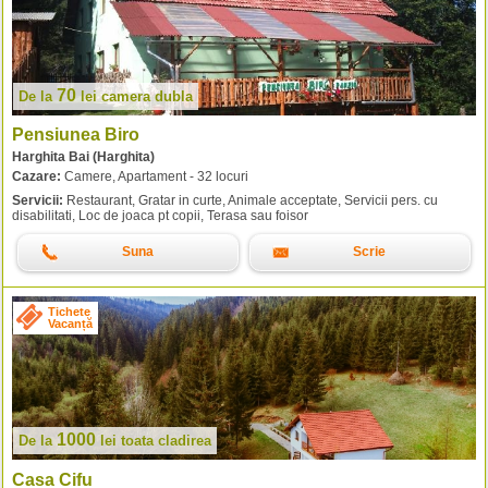
70
De la
lei
camera dubla
Pensiunea Biro
Harghita Bai (Harghita)
Cazare:
Camere, Apartament - 32 locuri
Servicii:
Restaurant, Gratar in curte, Animale acceptate, Servicii pers. cu
disabilitati, Loc de joaca pt copii, Terasa sau foisor
Suna
Scrie
Tichete
Vacanță
1000
De la
lei
toata cladirea
Casa Cifu