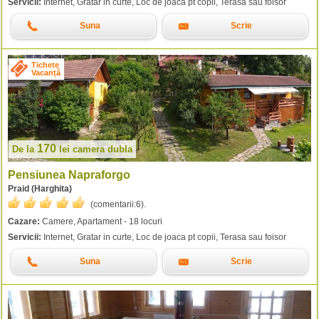
Servicii:
Internet, Gratar in curte, Loc de joaca pt copii, Terasa sau foisor
Suna
Scrie
Tichete
Vacanță
170
De la
lei
camera dubla
Pensiunea Napraforgo
Praid (Harghita)
(comentarii:
6
).
Cazare:
Camere, Apartament - 18 locuri
Servicii:
Internet, Gratar in curte, Loc de joaca pt copii, Terasa sau foisor
Suna
Scrie