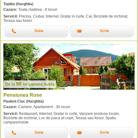
Toplita (Harghita)
Cazare:
Toata cladirea - 8 locuri
Servicii:
Piscina, Ciubar, Internet, Gratar in curte, Cai, Biciclete de inchiriat,
Terasa sau foisor
Suna
Scrie
90
De la
lei
camera dubla
Pensiunea Rose
Pauleni Ciuc (Harghita)
Cazare:
Camere, Apartament - 30 locuri
Servicii:
Restaurant, Internet, Gratar in curte, Vanzare produse locale,
Biciclete de inchiriat, Loc de joaca pt copii, Terasa sau foisor, Spatiu
campare/rulote
Suna
Scrie