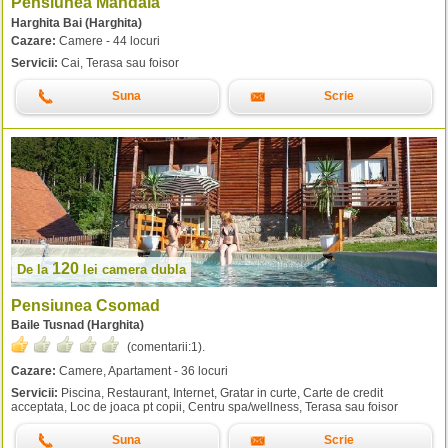
Pensiunea Mandala
Harghita Bai (Harghita)
Cazare:
Camere - 44 locuri
Servicii:
Cai, Terasa sau foisor
Suna
Scrie
120
De la
lei
camera dubla
Pensiunea Csomad
Baile Tusnad (Harghita)
(comentarii:
1
).
Cazare:
Camere, Apartament - 36 locuri
Servicii:
Piscina, Restaurant, Internet, Gratar in curte, Carte de credit
acceptata, Loc de joaca pt copii, Centru spa/wellness, Terasa sau foisor
Suna
Scrie