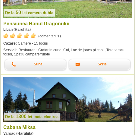
50
De la
lei
camera dubla
Pensiunea Hanul Dragonului
Liban (Harghita)
(comentarii:
1
).
Cazare:
Camere - 15 locuri
Servicii:
Restaurant, Gratar in curte, Cai, Loc de joaca pt copii, Terasa sau
foisor, Spatiu campare/rulote
Suna
Scrie
1300
De la
lei
toata cladirea
Cabana Miksa
Varsag (Harghita)