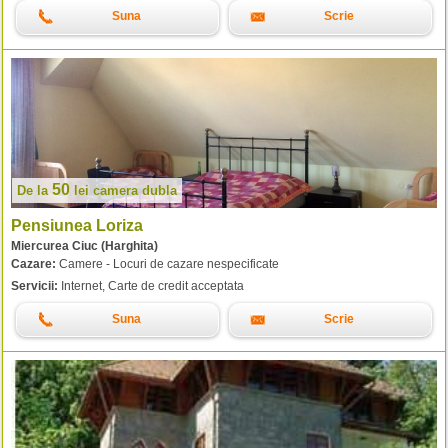
Suna
Scrie
50
De la
lei
camera dubla
Pensiunea Loriza
Miercurea Ciuc (Harghita)
Cazare:
Camere - Locuri de cazare nespecificate
Servicii:
Internet, Carte de credit acceptata
Suna
Scrie