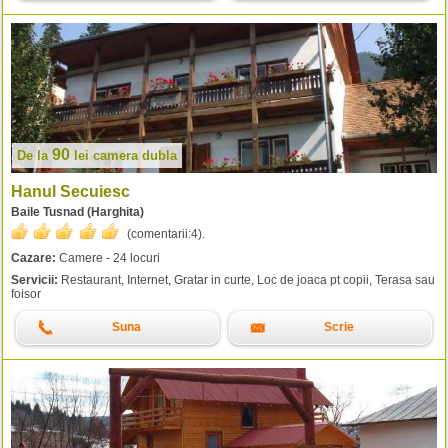
90
De la
lei
camera dubla
Hanul Secuiesc
Baile Tusnad (Harghita)
(comentarii:
4
).
Cazare:
Camere - 24 locuri
Servicii:
Restaurant, Internet, Gratar in curte, Loc de joaca pt copii, Terasa sau
foisor
Suna
Scrie