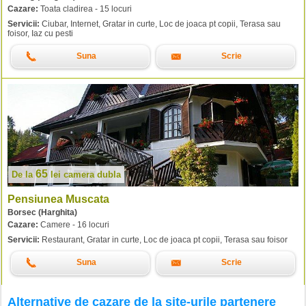
Cazare:
Toata cladirea - 15 locuri
Servicii:
Ciubar, Internet, Gratar in curte, Loc de joaca pt copii, Terasa sau
foisor, Iaz cu pesti
Suna
Scrie
65
De la
lei
camera dubla
Pensiunea Muscata
Borsec (Harghita)
Cazare:
Camere - 16 locuri
Servicii:
Restaurant, Gratar in curte, Loc de joaca pt copii, Terasa sau foisor
Suna
Scrie
Alternative de cazare de la site-urile partenere