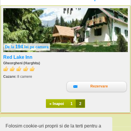
194
De la
lei
pe camera
Red Lake Inn
Gheorgheni (Harghita)
Cazare:
8 camere
Rezervare
« Inapoi
1
2
Folosim cookie-uri proprii si de la terti pentru a