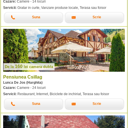
Cazare:
Camere - 14 locuri
Servicii:
Gratar in curte, Vanzare produse locale, Terasa sau foisor
Suna
Scrie
160
De la
lei
camera dubla
Pensiunea Csillag
Lunca De Jos (Harghita)
Cazare:
Camere - 24 locuri
Servicii:
Restaurant, Internet, Biciclete de inchiriat, Terasa sau foisor
Suna
Scrie