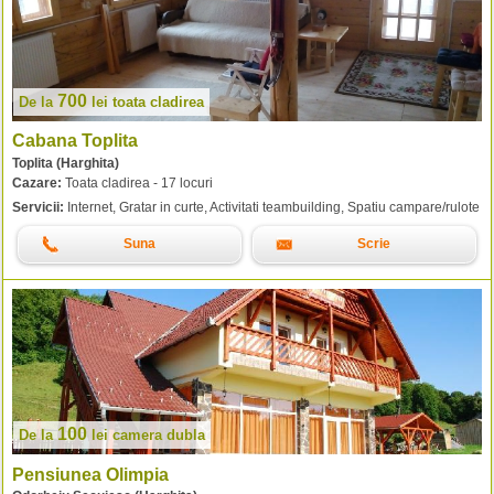
700
De la
lei
toata cladirea
Cabana Toplita
Toplita (Harghita)
Cazare:
Toata cladirea - 17 locuri
Servicii:
Internet, Gratar in curte, Activitati teambuilding, Spatiu campare/rulote
Suna
Scrie
100
De la
lei
camera dubla
Pensiunea Olimpia