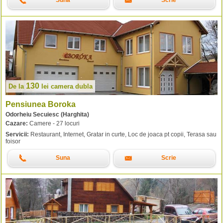
Suna
Scrie
130
De la
lei
camera dubla
Pensiunea Boroka
Odorheiu Secuiesc (Harghita)
Cazare:
Camere - 27 locuri
Servicii:
Restaurant, Internet, Gratar in curte, Loc de joaca pt copii, Terasa sau
foisor
Suna
Scrie