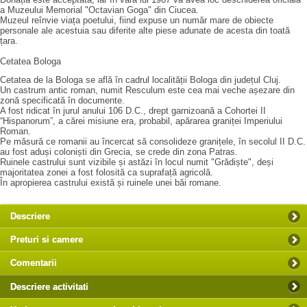
a Muzeului Memorial "Octavian Goga" din Ciucea.
Muzeul reînvie viața poetului, fiind expuse un număr mare de obiecte
personale ale acestuia sau diferite alte piese adunate de acesta din toată
țara.
Cetatea Bologa
Cetatea de la Bologa se află în cadrul localității Bologa din județul Cluj.
Un castrum antic roman, numit Resculum este cea mai veche așezare din
zonă specificată în documente.
A fost ridicat în jurul anului 106 D.C., drept garnizoană a Cohortei II
“Hispanorum”, a cărei misiune era, probabil, apărarea graniței Imperiului
Roman.
Pe măsură ce romanii au încercat să consolideze granițele, în secolul II D.C.
au fost aduși coloniști din Grecia, se crede din zona Patras.
Ruinele castrului sunt vizibile și astăzi în locul numit "Grădiște", deși
majoritatea zonei a fost folosită ca suprafață agricolă.
În apropierea castrului există și ruinele unei băi romane.
Descriere
Preturi si camere
Comentarii
Descriere activitati