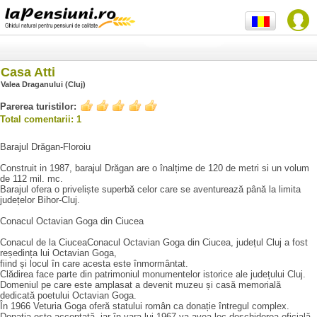
Casa Atti
Valea Draganului (Cluj)
Parerea turistilor:
Total comentarii: 1
Barajul Drăgan-Floroiu
Construit in 1987, barajul Drăgan are o înalțime de 120 de metri si un volum
de 112 mil. mc.
Barajul ofera o priveliște superbă celor care se aventurează până la limita
județelor Bihor-Cluj.
Conacul Octavian Goga din Ciucea
Conacul de la CiuceaConacul Octavian Goga din Ciucea, județul Cluj a fost
reședința lui Octavian Goga,
fiind și locul în care acesta este înmormântat.
Clădirea face parte din patrimoniul monumentelor istorice ale județului Cluj.
Domeniul pe care este amplasat a devenit muzeu și casă memorială
dedicată poetului Octavian Goga.
În 1966 Veturia Goga oferă statului român ca donație întregul complex.
Donația este acceptată, iar în vara lui 1967 va avea loc deschiderea oficială