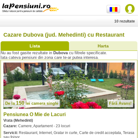
10 rezultate
Cazare Dubova (jud. Mehedinti) cu Restaurant
Lista
Harta
Nu au fost gasite rezultate in
Dubova
cu filtrele specificate.
Iata cateva pensiuni din zona care te-ar putea interesa.
150
De la
lei
camera single
Fără Avans!
Pensiunea O Mie de Lacuri
Vrata (Mehedinti)
Cazare:
Camere, Apartament - 23 locuri
Servicii:
Restaurant, Internet, Gratar in curte, Carte de credit acceptata, Terasa
sau foisor