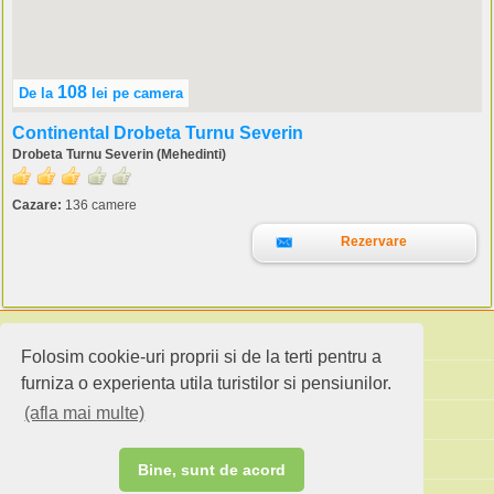
108
De la
lei
pe camera
Continental Drobeta Turnu Severin
Drobeta Turnu Severin (Mehedinti)
Cazare:
136 camere
Rezervare
Folosim cookie-uri proprii si de la terti pentru a
Cauta pensiuni
furniza o experienta utila turistilor si pensiunilor.
(afla mai multe)
Idei de calatorie
Site standard
Bine, sunt de acord