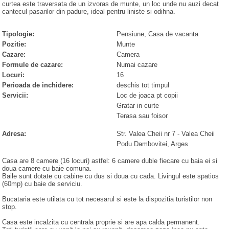
curtea este traversata de un izvoras de munte, un loc unde nu auzi decat
cantecul pasarilor din padure, ideal pentru liniste si odihna.
Tipologie:
Pensiune, Casa de vacanta
Pozitie:
Munte
Cazare:
Camera
Formule de cazare:
Numai cazare
Locuri:
16
Perioada de inchidere:
deschis tot timpul
Servicii:
Loc de joaca pt copii
Gratar in curte
Terasa sau foisor
Adresa:
Str. Valea Cheii nr 7
- Valea Cheii
Podu Dambovitei
, Arges
Casa are 8 camere (16 locuri) astfel: 6 camere duble fiecare cu baia ei si
doua camere cu baie comuna.
Baile sunt dotate cu cabine cu dus si doua cu cada. Livingul este spatios
(60mp) cu baie de serviciu.
Bucataria este utilata cu tot necesarul si este la dispozitia turistilor non
stop.
Casa este incalzita cu centrala proprie si are apa calda permanent.