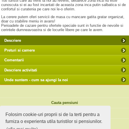
Toti turistii care au venit la noi au revenit, deoarece zona inca nu este
cunoscuta si ei au fost incantati de aceasta zona inca putin salbatica si de
confortul si curatenia pe care noi le-o oferim.
La cerere putem oferi servicii de masa cu mancare gatita gratar organizat,
doar cu stabilire meniu in avans!
Perioadele de cazare pentru ofertele speciale sunt in functie de nevoile si
cerintele dumneavoastra si de locurile libere pe care le avem.
Descriere
Preturi si camere
Comentarii
Descriere activitati
Unde suntem - cum sa ajungi la noi
Cauta pensiuni
Idei de calatorie
Folosim cookie-uri proprii si de la terti pentru a
furniza o experienta utila turistilor si pensiunilor.
Site standard