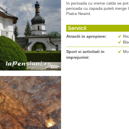
In perioada cu vreme calda se pot f
perioada cu zapada puteti merge la
Piatra Neamt.
Servicii
Atractii in apropiere:
Rez
Bis
Sport si activitati in
Mou
imprejurimi: