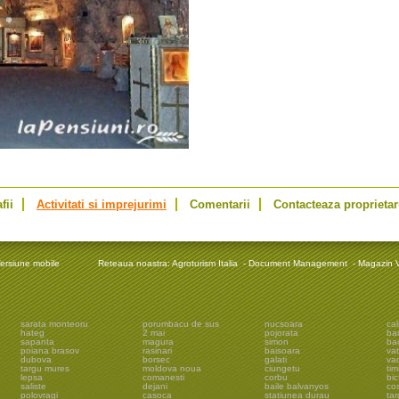
fii
Activitati si imprejurimi
Comentarii
Contacteaza proprietar
ersiune mobile
Reteaua noastra:
Agroturism Italia
-
Document Management
-
Magazin V
sarata monteoru
porumbacu de sus
nucsoara
cal
hateg
2 mai
pojorata
ba
sapanta
magura
simon
ba
poiana brasov
rasinari
baisoara
vat
dubova
borsec
galati
vad
targu mures
moldova noua
ciungetu
tim
lepsa
comanesti
corbu
bic
saliste
dejani
baile balvanyos
cos
polovragi
casoca
statiunea durau
tar