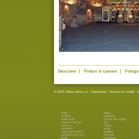
Descriere
Preturi si camere
Fotogra
© 2025 Vitrina Web s.r.l.
|
Disclaimer - Termeni si conditii
V
bran
sibiel
sovata
eselnita
baile felix
curtea de arges
moieciu de jos
iasi
rasnov
cheia
arieseni
avrig
baile herculane
agapia
sambata de sus
voronet
belis
covasna