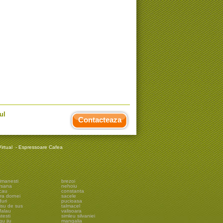
ul
Contacteaza
irtual
-
Espressoare Cafea
imanesti
brezoi
rsana
nehoiu
cau
constanta
ra dornei
sacele
uri
pucioasa
isu de sus
talmacel
falau
valisoara
testi
simleu silvaniei
gu jiu
mangalia