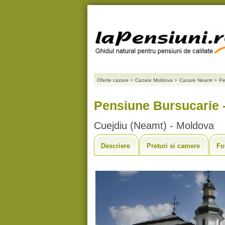
Oferte cazare
>
Cazare Moldova
>
Cazare Neamt
>
Pe
Pensiune Bursucarie 
Cuejdiu (Neamt) - Moldova
Descriere
Preturi si camere
Fo