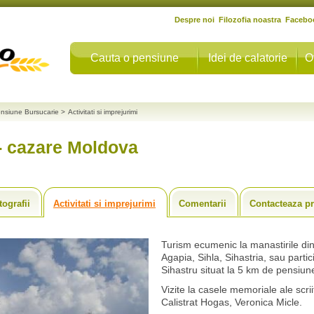
Despre noi
Filozofia noastra
Facebo
Cauta o pensiune
Idei de calatorie
O
nsiune Bursucarie
>
Activitati si imprejurimi
- cazare Moldova
tografii
Activitati si imprejurimi
Comentarii
Contacteaza pr
Turism ecumenic la manastirile di
Agapia, Sihla, Sihastria, sau partici
Sihastru situat la 5 km de pensiun
Vizite la casele memoriale ale scri
Calistrat Hogas, Veronica Micle.