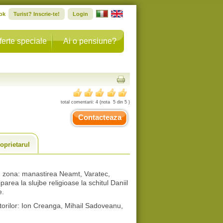
ok
Turist? Inscrie-te!
Login
ferte speciale
Ai o pensiune?
total comentarii:
4
(nota
5
din
5
)
Contacteaza
oprietarul
n zona: manastirea Neamt, Varatec,
parea la slujbe religioase la schitul Daniil
e.
itorilor: Ion Creanga, Mihail Sadoveanu,