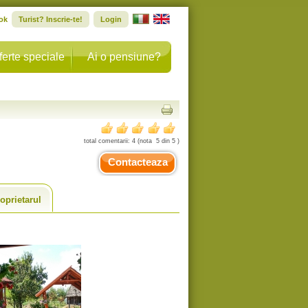
ok
Turist? Inscrie-te!
Login
ferte speciale
Ai o pensiune?
total comentarii:
4
(nota
5
din
5
)
Contacteaza
oprietarul