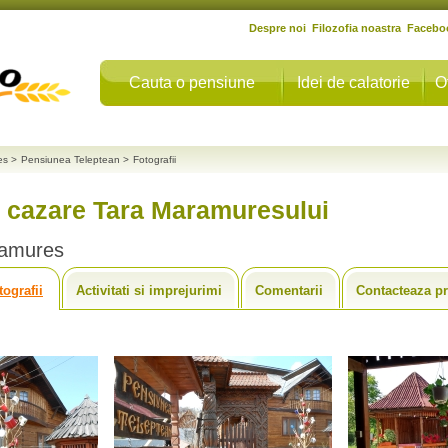
Despre noi
Filozofia noastra
Facebo
Cauta o pensiune
Idei de calatorie
O
es
>
Pensiunea Teleptean
>
Fotografii
- cazare Tara Maramuresului
ramures
tografii
Activitati si imprejurimi
Comentarii
Contacteaza pr