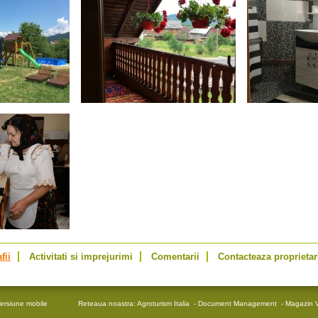
fii
Activitati si imprejurimi
Comentarii
Contacteaza proprietar
ersiune mobile
Reteaua noastra:
Agroturism Italia
-
Document Management
-
Magazin V