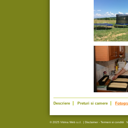
Descriere
Preturi si camere
Fotogra
© 2025 Vitrina Web s.r.l.
|
Disclaimer - Termeni si conditii
V