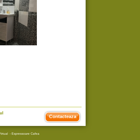
ul
Contacteaza
irtual
-
Espressoare Cafea