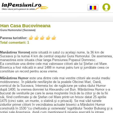
Han Casa Bucovineana
Gura Humorului (Suceava)
Parerea turistilor:
Total comentarii: 1
Manăstirea Voroneţ
este situată in satul cu acelaşi nume, la 36 km de
Suceava şi la numai 4 km de centrul oraşului Gura Humorului. De asemenea,
manastirea este situata chiar langa Pensiunea Popasul Domnesc.
Ea constituie una dintre cele mai valoroase ctitorii ale lui Ştefan cel Mare.
Biserica a fost ridicată in anul 1488 in numai patru luni şi jumătate ceea ce
constituie un record pentru acea vreme.
Mănăstirea Humor
este una dintre cele mai vestite ctitorii ale evului mediu
moldovenesc. În pădurile nesfârşite de la poalele Obcinei Mari, Oană,
vornicul de la Suceava, întemeia loc de rugăciune pe valea râului Humor
după 1400, la vremea domniei lui Alexandru cel Bun. Mănăstirea Humor s-a
bucurat de veniturile pe care le avea moştenite încă de la ctitor şi de la fiii
săi, fiind confirmate şi de Ştefan cel Mare printr-un hrisov datat 25 aprilie
1475 (cinci sate, un munte, o slatină şi o prisacă). Se mai văd ruinele
zidurilor primei ctitorii în vecinătatea actualei biserici a Mănăstirii Humor
construită în 1530 “cu cheltuiala şi osteneala” logofătului Teodor Bubuiog şi a
soţiei sale Anastasia, după cum menţionează pisania aşezată la intrare.