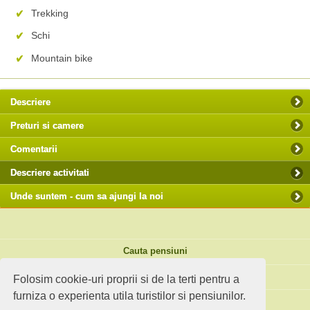
Trekking
Schi
Mountain bike
Descriere
Preturi si camere
Comentarii
Descriere activitati
Unde suntem - cum sa ajungi la noi
Cauta pensiuni
Idei de calatorie
Folosim cookie-uri proprii si de la terti pentru a
furniza o experienta utila turistilor si pensiunilor.
Site standard