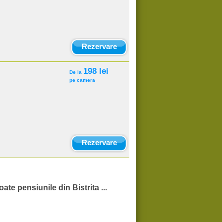
Rezervare
198 lei
De la
pe camera
Rezervare
oate pensiunile din Bistrita ...