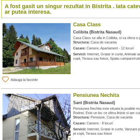
A fost gasit un singur rezultat in
Bistrita
. Iata cate
ar putea interesa.
Casa Class
Colibita (Bistrita Nasaud)
Casa Class se afla in Colibita, si va ofera o 
Structura:
Casa de vacanta
Cazare:
Camere, Apartament - 12 locuri
Servicii:
Internet, Gratar in curte, Animale a
copii, Terasa sau foisor, Spatiu campare/rulo
Adauga la favorite
Pensiunea Nechita
Sant (Bistrita Nasaud)
Pensiunea Nechita este situata la poalele munt
Rodnei. Este un loc ce ofera liniste si aer cu
Structura:
Pensiune, Casa de vacanta
Cazare:
Camere - 8 locuri
Servicii:
Internet, Gratar in curte, Vanzare 
pt copii, Terasa sau foisor