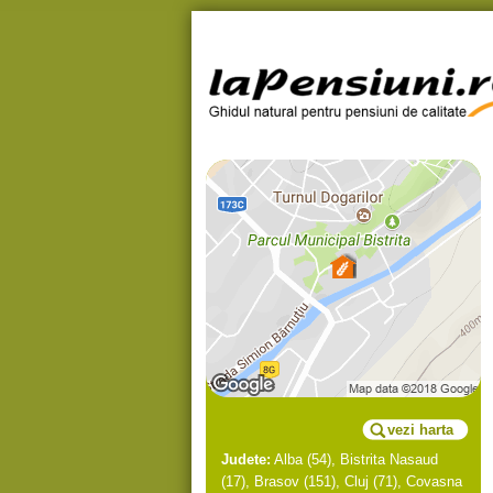
vezi harta
Judete:
Alba
(54),
Bistrita Nasaud
(17),
Brasov
(151),
Cluj
(71),
Covasna