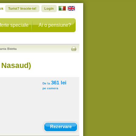
ok
Turist? Inscrie-te!
Login
ferte speciale
Ai o pensiune?
nta Bistrita
a Nasaud)
361 lei
De la
pe camera
Rezervare