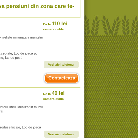
va pensiuni din zona care te-
110 lei
De la
camera dubla
priveliste minunata a muntelui
cceptate, Loc de joaca pt
te, Iaz cu pesti
Vezi aici telefonul
Contacteaza
40 lei
De la
camera dubla
elui Ineu, localizat in muntii
rat!
produse locale, Loc de joaca
Vezi aici telefonul