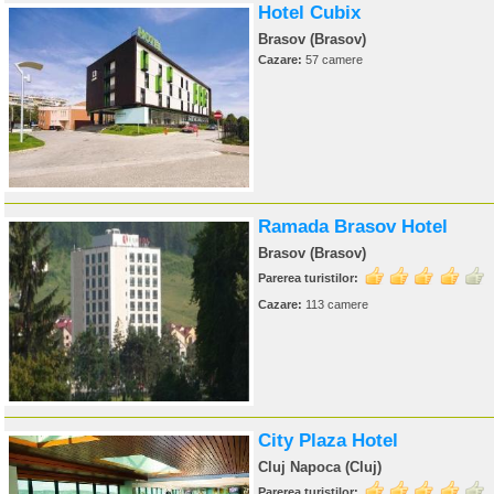
Hotel Cubix
Brasov (Brasov)
Cazare:
57 camere
Ramada Brasov Hotel
Brasov (Brasov)
Parerea turistilor:
Cazare:
113 camere
City Plaza Hotel
Cluj Napoca (Cluj)
Parerea turistilor: