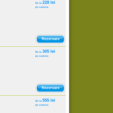
228 lei
De la
pe camera
Rezervare
305 lei
De la
pe camera
Rezervare
555 lei
De la
pe camera