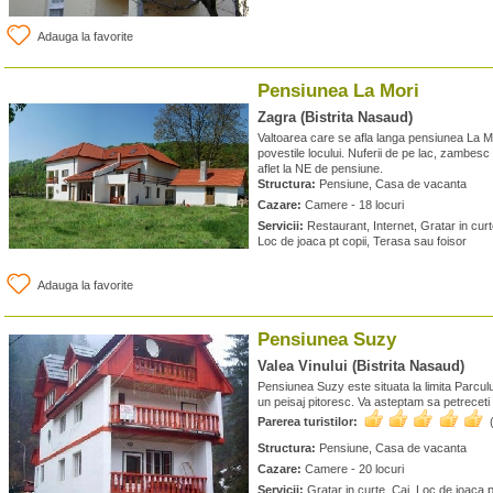
Adauga la favorite
Pensiunea La Mori
Zagra (Bistrita Nasaud)
Valtoarea care se afla langa pensiunea La Mo
povestile locului. Nuferii de pe lac, zambesc
aflet la NE de pensiune.
Structura:
Pensiune, Casa de vacanta
Cazare:
Camere - 18 locuri
Servicii:
Restaurant, Internet, Gratar in cur
Loc de joaca pt copii, Terasa sau foisor
Adauga la favorite
Pensiunea Suzy
Valea Vinului (Bistrita Nasaud)
Pensiunea Suzy este situata la limita Parcului
un peisaj pitoresc. Va asteptam sa petreceti
Parerea turistilor:
Structura:
Pensiune, Casa de vacanta
Cazare:
Camere - 20 locuri
Servicii:
Gratar in curte, Cai, Loc de joaca p