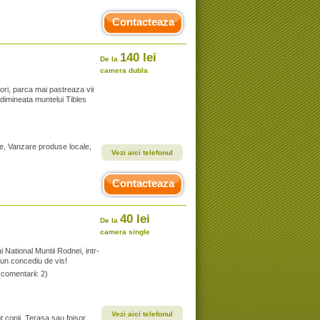
Contacteaza
140 lei
De la
camera dubla
ri, parca mai pastreaza vii
 dimineata muntelui Tibles
te, Vanzare produse locale,
Vezi aici telefonul
Contacteaza
40 lei
De la
camera single
 National Muntii Rodnei, intr-
 un concediu de vis!
(comentarii: 2)
Vezi aici telefonul
t copii, Terasa sau foisor