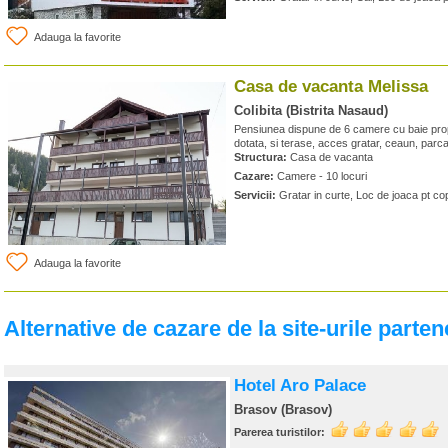
Adauga la favorite
Casa de vacanta Melissa
Colibita (Bistrita Nasaud)
Pensiunea dispune de 6 camere cu baie prop
dotata, si terase, acces gratar, ceaun, parca
Structura:
Casa de vacanta
Cazare:
Camere - 10 locuri
Servicii:
Gratar in curte, Loc de joaca pt cop
Adauga la favorite
Alternative de cazare de la site-urile parten
Hotel Aro Palace
Brasov (Brasov)
Parerea turistilor: