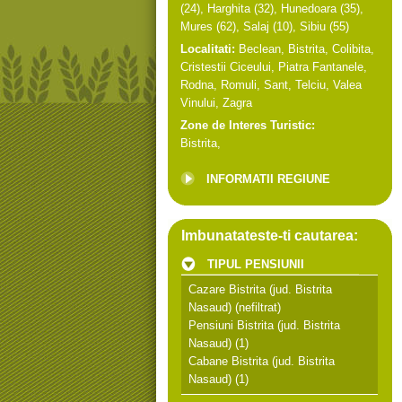
(24),
Harghita
(32),
Hunedoara
(35),
Mures
(62),
Salaj
(10),
Sibiu
(55)
Localitati:
Beclean
,
Bistrita
,
Colibita
,
Cristestii Ciceului
,
Piatra Fantanele
,
Rodna
,
Romuli
,
Sant
,
Telciu
,
Valea
Vinului
,
Zagra
Zone de Interes Turistic:
Bistrita
,
INFORMATII REGIUNE
Imbunatateste-ti cautarea:
TIPUL PENSIUNII
Cazare Bistrita (jud. Bistrita
Nasaud)
(nefiltrat)
Pensiuni Bistrita (jud. Bistrita
Nasaud)
(1)
Cabane Bistrita (jud. Bistrita
Nasaud)
(1)