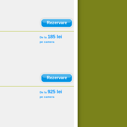
Rezervare
185 lei
De la
pe camera
Rezervare
925 lei
De la
pe camera