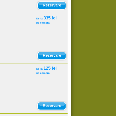
Rezervare
335 lei
De la
pe camera
Rezervare
125 lei
De la
pe camera
Rezervare