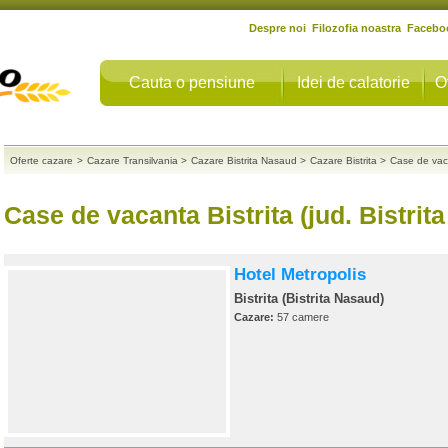
Despre noi
Filozofia noastra
Facebo
Cauta o pensiune
Idei de calatorie
O
Oferte cazare
>
Cazare Transilvania
>
Cazare Bistrita Nasaud
>
Cazare Bistrita
>
Case de vaca
Case de vacanta Bistrita (jud. Bistrit
Hotel Metropolis
Bistrita (Bistrita Nasaud)
Cazare:
57 camere