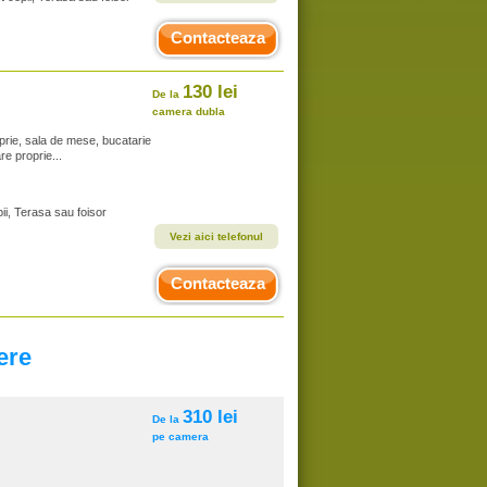
Contacteaza
130 lei
De la
camera dubla
rie, sala de mese, bucatarie
re proprie...
ii, Terasa sau foisor
Vezi aici telefonul
Contacteaza
ere
310 lei
De la
pe camera