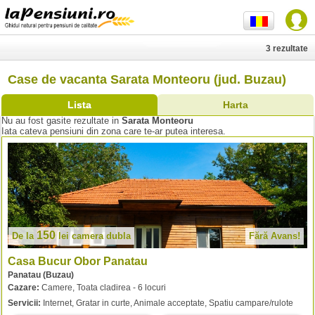
3 rezultate
Case de vacanta Sarata Monteoru (jud. Buzau)
Lista
Harta
Nu au fost gasite rezultate in
Sarata Monteoru
Iata cateva pensiuni din zona care te-ar putea interesa.
150
De la
lei
camera dubla
Fără Avans!
Casa Bucur Obor Panatau
Panatau (Buzau)
Cazare:
Camere, Toata cladirea - 6 locuri
Servicii:
Internet, Gratar in curte, Animale acceptate, Spatiu campare/rulote