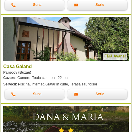
Suna
Scrie
Fără Avans!
Casa Galand
Parscov (Buzau)
Cazare:
Camere, Toata cladirea - 22 locuri
Servicii:
Piscina, Internet, Gratar in curte, Terasa sau foisor
Suna
Scrie