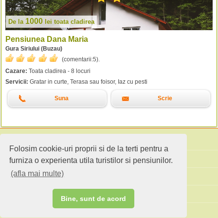
1000
De la
lei
toata cladirea
Pensiunea Dana Maria
Gura Siriului (Buzau)
(comentarii:
5
).
Cazare:
Toata cladirea - 8 locuri
Servicii:
Gratar in curte, Terasa sau foisor, Iaz cu pesti
Suna
Scrie
Folosim cookie-uri proprii si de la terti pentru a
Cauta pensiuni
furniza o experienta utila turistilor si pensiunilor.
(afla mai multe)
Idei de calatorie
Site standard
Bine, sunt de acord
Ai o pensiune sau faci agroturism?