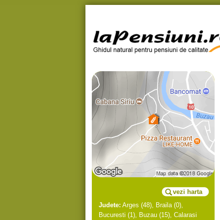
vezi harta
Judete:
Arges
(48),
Braila
(0),
Bucuresti
(1),
Buzau
(15),
Calarasi