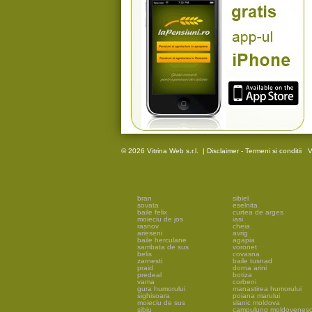
© 2026 Vitrina Web s.r.l.
|
Disclaimer - Termeni si conditii
V
bran
sibiel
sovata
eselnita
baile felix
curtea de arges
moieciu de jos
iasi
rasnov
cheia
arieseni
avrig
baile herculane
agapia
sambata de sus
voronet
belis
covasna
zarnesti
baile tusnad
praid
dorna arini
predeal
botiza
vama
corbeni
gura humorului
manastirea humorului
sighisoara
poiana marului
moieciu de sus
slanic moldova
sibiu
campulung moldovenes