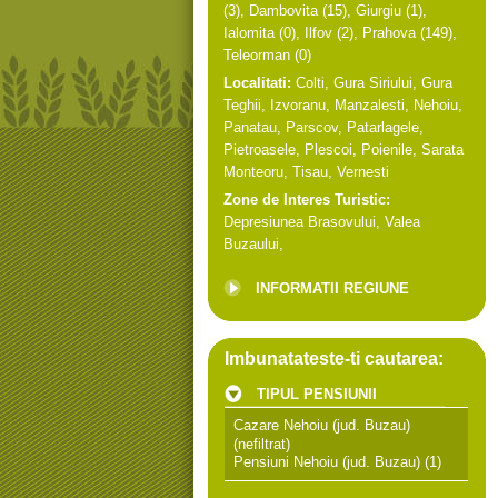
(3),
Dambovita
(15),
Giurgiu
(1),
Ialomita
(0),
Ilfov
(2),
Prahova
(149),
Teleorman
(0)
Localitati:
Colti
,
Gura Siriului
,
Gura
Teghii
,
Izvoranu
,
Manzalesti
,
Nehoiu
,
Panatau
,
Parscov
,
Patarlagele
,
Pietroasele
,
Plescoi
,
Poienile
,
Sarata
Monteoru
,
Tisau
,
Vernesti
Zone de Interes Turistic:
Depresiunea Brasovului
,
Valea
Buzaului
,
INFORMATII REGIUNE
Imbunatateste-ti cautarea:
TIPUL PENSIUNII
Cazare Nehoiu (jud. Buzau)
(nefiltrat)
Pensiuni Nehoiu (jud. Buzau)
(1)