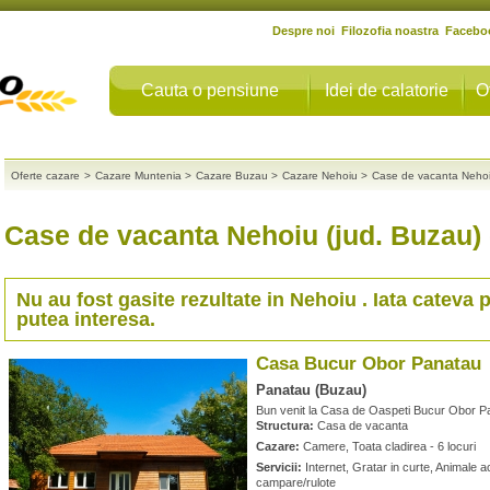
Despre noi
Filozofia noastra
Facebo
Cauta o pensiune
Idei de calatorie
O
Oferte cazare
>
Cazare Muntenia
>
Cazare Buzau
>
Cazare Nehoiu
>
Case de vacanta Neho
Case de vacanta Nehoiu (jud. Buzau)
Nu au fost gasite rezultate in
Nehoiu
. Iata cateva 
putea interesa.
Casa Bucur Obor Panatau
Panatau (Buzau)
Bun venit la Casa de Oaspeti Bucur Obor P
Structura:
Casa de vacanta
Cazare:
Camere, Toata cladirea - 6 locuri
Servicii:
Internet, Gratar in curte, Animale a
campare/rulote