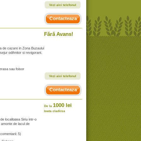
Vezi aici telefonul
Contacteaza
Fără Avans!
ta de cazare in Zona Buzaului
sejur odihnitor si revigorant.
Terasa sau foisor
Vezi aici telefonul
Contacteaza
1000 lei
De la
toata cladirea
 localitatea Siriu intr-o
 amonte de lacul de
(comentarii: 5)