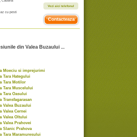
a, Cabana
Vezi aici telefonul
Iaz cu pesti
Contacteaza
siunile din Valea Buzaului ...
a Moeciu si imprejurimi
a Tara Hategului
a Tara Motilor
a Tara Muscelului
a Tara Oasului
a Transfagarasan
a Valea Buzaului
a Valea Cernei
a Valea Oltului
a Valea Prahovei
a Slanic Prahova
a Tara Maramuresului