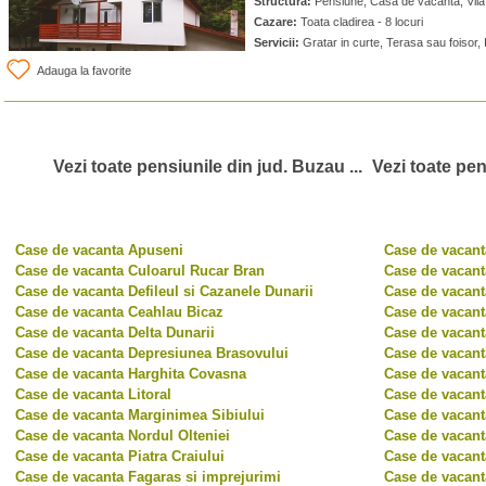
Structura:
Pensiune, Casa de vacanta, Vil
Cazare:
Toata cladirea - 8 locuri
Servicii:
Gratar in curte, Terasa sau foisor, 
Adauga la favorite
Vezi toate pensiunile din jud. Buzau ...
Vezi toate pen
Case de vacanta Apuseni
Case de vacant
Case de vacanta Culoarul Rucar Bran
Case de vacant
Case de vacanta Defileul si Cazanele Dunarii
Case de vacant
Case de vacanta Ceahlau Bicaz
Case de vacant
Case de vacanta Delta Dunarii
Case de vacant
Case de vacanta Depresiunea Brasovului
Case de vacant
Case de vacanta Harghita Covasna
Case de vacant
Case de vacanta Litoral
Case de vacant
Case de vacanta Marginimea Sibiului
Case de vacant
Case de vacanta Nordul Olteniei
Case de vacant
Case de vacanta Piatra Craiului
Case de vacant
Case de vacanta Fagaras si imprejurimi
Case de vacant