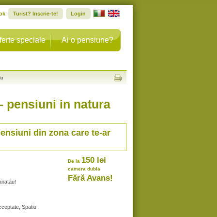
ok
Turist? Inscrie-te!
Login
ferte speciale
Ai o pensiune?
iu
- pensiuni in natura
pensiuni din zona care te-ar
150 lei
De la
camera dubla
Fără Avans!
anatau!
cceptate, Spatiu