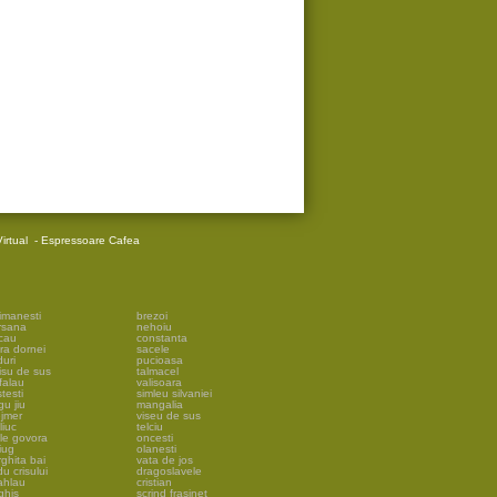
irtual
-
Espressoare Cafea
imanesti
brezoi
rsana
nehoiu
cau
constanta
ra dornei
sacele
uri
pucioasa
isu de sus
talmacel
falau
valisoara
testi
simleu silvaniei
gu jiu
mangalia
ejmer
viseu de sus
liuc
telciu
ile govora
oncesti
iug
olanesti
ghita bai
vata de jos
u crisului
dragoslavele
ahlau
cristian
ghis
scrind frasinet