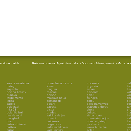
ersiune mobile
Reteaua noastra:
Agroturism Italia
-
Document Management
-
Magazin V
sarata monteoru
porumbacu de sus
nucsoara
cal
hateg
2 mai
pojorata
ba
sapanta
magura
simon
ba
poiana brasov
rasinari
baisoara
vat
dubova
borsec
galati
vad
targu mures
moldova noua
ciungetu
tim
lepsa
comanesti
corbu
bic
saliste
dejani
baile balvanyos
cos
polovragi
casoca
statiunea durau
tar
mila 23
bicaz
cheia
pr
poienile izei
oradea
coltesti
ma
rau de mori
salciua de jos
sinca noua
ba
murighiol
novaci
dunavatu de jos
val
brazi
voineasa
ocna sugatag
har
valea doftanei
targu ocna
pestisani
vad
colibita
vatra moldovitei
vama buzaului
ce
c
sulina
vadu motilor
zetea
bo