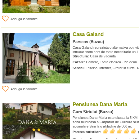
Adauga la favorite
Casa Galand
Parscov (Buzau)
Casa Galand reprezinta o alternativa potrivi
intrucat tinem cont de toate necesitatile unui 
Structura:
Casa de vacanta
Cazare:
Camere, Toata cladirea - 22 locuri
Servicii:
Piscina, Internet, Gratar in curte, 
Adauga la favorite
Pensiunea Dana Maria
Gura Siriului (Buzau)
Pensiunea Dana-Maria este situata la 5 KM. de
zona muntoasa a Carpatilor de Curbura si in
acumulare Siriu la o altitudine de 800 m.
Parerea turistilor: