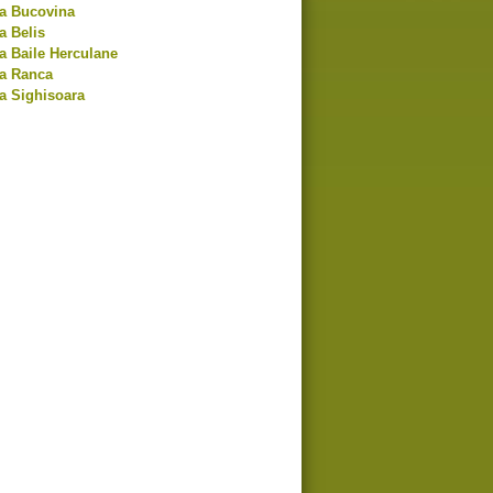
ta Bucovina
a Belis
a Baile Herculane
ta Ranca
a Sighisoara