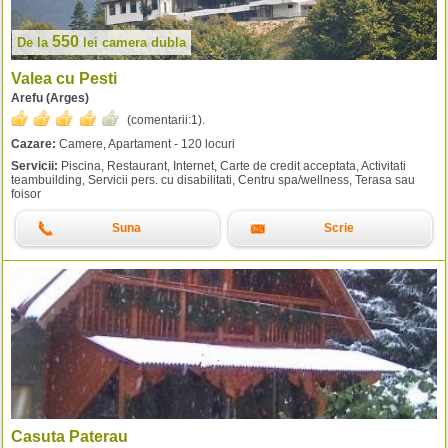
550
De la
lei
camera dubla
Valea cu Pesti
Arefu (Arges)
(comentarii:
1
).
Cazare:
Camere, Apartament - 120 locuri
Servicii:
Piscina, Restaurant, Internet, Carte de credit acceptata, Activitati
teambuilding, Servicii pers. cu disabilitati, Centru spa/wellness, Terasa sau
foisor
Suna
Scrie
Casuta Paterau