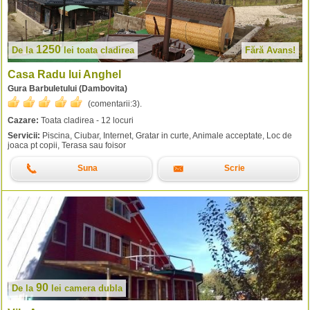
1250
De la
lei
toata cladirea
Fără Avans!
Casa Radu lui Anghel
Gura Barbuletului (Dambovita)
(comentarii:
3
).
Cazare:
Toata cladirea - 12 locuri
Servicii:
Piscina, Ciubar, Internet, Gratar in curte, Animale acceptate, Loc de
joaca pt copii, Terasa sau foisor
Suna
Scrie
90
De la
lei
camera dubla