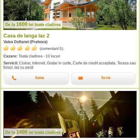
1600
De la
lei
toata cladirea
Casa de langa lac 2
Valea Doftanei (Prahova)
(comentarii:
5
).
Cazare:
Toata cladirea - 10 locuri
Servicii:
Ciubar, Internet, Gratar in curte, Carte de credit acceptata, Terasa sau
foisor, Iaz cu pesti
Suna
Scrie
1400
De la
lei
toata cladirea