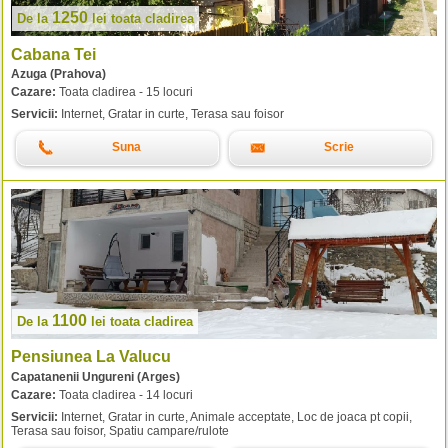
1250
De la
lei
toata cladirea
Cabana Tei
Azuga (Prahova)
Cazare:
Toata cladirea - 15 locuri
Servicii:
Internet, Gratar in curte, Terasa sau foisor
Suna
Scrie
1100
De la
lei
toata cladirea
Pensiunea La Valucu
Capatanenii Ungureni (Arges)
Cazare:
Toata cladirea - 14 locuri
Servicii:
Internet, Gratar in curte, Animale acceptate, Loc de joaca pt copii,
Terasa sau foisor, Spatiu campare/rulote