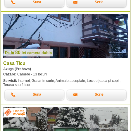
Suna
Scrie
80
De la
lei
camera dubla
Casa Ticu
Azuga (Prahova)
Cazare:
Camere - 13 locuri
Servicii:
Internet, Gratar in curte, Animale acceptate, Loc de joaca pt copii,
Terasa sau foisor
Suna
Scrie
Tichete
Vacanță