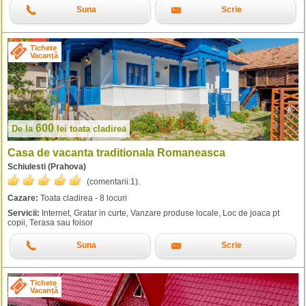
Suna
Scrie
Tichete
Vacanță
600
De la
lei
toata cladirea
Casa de vacanta traditionala Romaneasca
Schiulesti (Prahova)
(comentarii:
1
).
Cazare:
Toata cladirea - 8 locuri
Servicii:
Internet, Gratar in curte, Vanzare produse locale, Loc de joaca pt
copii, Terasa sau foisor
Suna
Scrie
Tichete
Vacanță