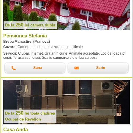
250
De la
lei
camera dubla
Pensiunea Stefania
Brebu Manastirei (Prahova)
Cazare:
Camere - Locuri de cazare nespecificate
Servicii:
Ciubar, Internet, Gratar in curte, Animale acceptate, Loc de joaca pt
copii, Terasa sau foisor, Spatiu campare/rulote, Iaz cu pesti
Suna
Scrie
250
De la
lei
toata cladirea
Ocupat de Revelion
Casa Anda