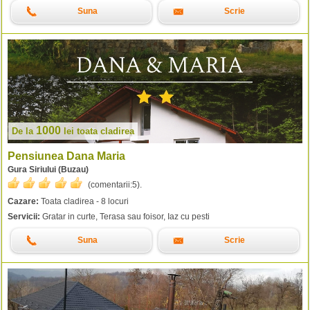
Suna
Scrie
1000
De la
lei
toata cladirea
Pensiunea Dana Maria
Gura Siriului (Buzau)
(comentarii:
5
).
Cazare:
Toata cladirea - 8 locuri
Servicii:
Gratar in curte, Terasa sau foisor, Iaz cu pesti
Suna
Scrie