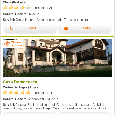
Cheia (Prahova)
(comentarii:
2
).
Cazare:
Camere - 6 locuri
Servicii:
Gratar in curte, Animale acceptate, Terasa sau foisor
Suna
Scrie
Tichete
Vacanță
Casa Domneasca
Curtea De Arges (Arges)
(comentarii:
1
).
Cazare:
Camere, Apartament - 24 locuri
Servicii:
Piscina, Restaurant, Internet, Carte de credit acceptata, Activitati
teambuilding, Loc de joaca pt copii, Centru spa/wellness, Terasa sau foisor