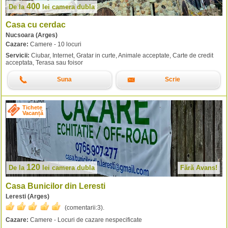
400
De la
lei
camera dubla
Casa cu cerdac
Nucsoara (Arges)
Cazare:
Camere - 10 locuri
Servicii:
Ciubar, Internet, Gratar in curte, Animale acceptate, Carte de credit
acceptata, Terasa sau foisor
Suna
Scrie
Tichete
Vacanță
120
De la
lei
camera dubla
Fără Avans!
Casa Bunicilor din Leresti
Leresti (Arges)
(comentarii:
3
).
Cazare:
Camere - Locuri de cazare nespecificate