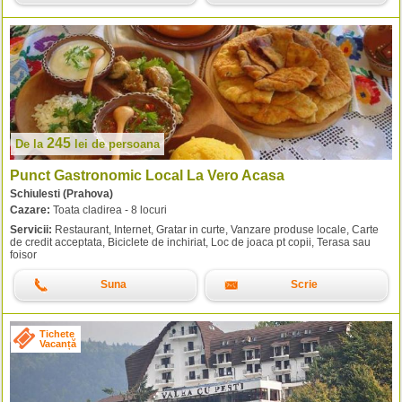
245
De la
lei
de persoana
Punct Gastronomic Local La Vero Acasa
Schiulesti (Prahova)
Cazare:
Toata cladirea - 8 locuri
Servicii:
Restaurant, Internet, Gratar in curte, Vanzare produse locale, Carte
de credit acceptata, Biciclete de inchiriat, Loc de joaca pt copii, Terasa sau
foisor
Suna
Scrie
Tichete
Vacanță