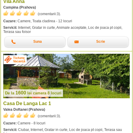
Vila Anna
Campina (Prahova)
(comentarii:
3
).
Cazare:
Camere, Toata cladirea - 12 locuri
Servicii:
Internet, Gratar in curte, Animale acceptate, Loc de joaca pt copii,
Terasa sau foisor
Suna
Scrie
Tichete
Vacanță
1600
De la
lei
camera 8 locuri
Casa De Langa Lac 1
Valea Doftanei (Prahova)
(comentarii:
3
).
Cazare:
Camere - 8 locuri
Servicii:
Ciubar, Internet, Gratar in curte, Loc de joaca pt copii, Terasa sau