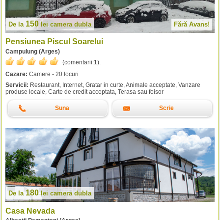
150
De la
lei
camera dubla
Fără Avans!
Pensiunea Piscul Soarelui
Campulung (Arges)
(comentarii:
1
).
Cazare:
Camere - 20 locuri
Servicii:
Restaurant, Internet, Gratar in curte, Animale acceptate, Vanzare
produse locale, Carte de credit acceptata, Terasa sau foisor
Suna
Scrie
180
De la
lei
camera dubla
Casa Nevada