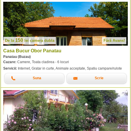
150
De la
lei
camera dubla
Fără Avans!
Casa Bucur Obor Panatau
Panatau (Buzau)
Cazare:
Camere, Toata cladirea - 6 locuri
Servicii:
Internet, Gratar in curte, Animale acceptate, Spatiu campare/rulote
Suna
Scrie