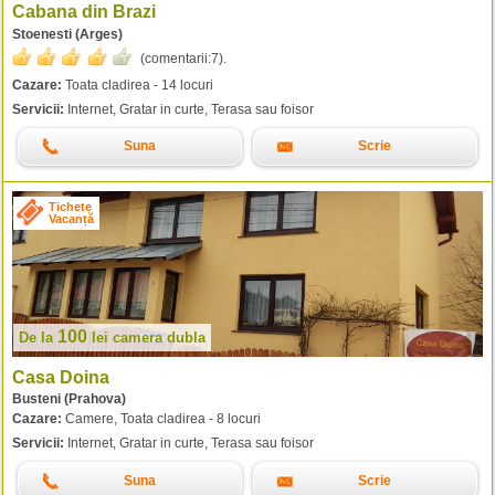
Cabana din Brazi
Stoenesti (Arges)
(comentarii:
7
).
Cazare:
Toata cladirea - 14 locuri
Servicii:
Internet, Gratar in curte, Terasa sau foisor
Suna
Scrie
Tichete
Vacanță
100
De la
lei
camera dubla
Casa Doina
Busteni (Prahova)
Cazare:
Camere, Toata cladirea - 8 locuri
Servicii:
Internet, Gratar in curte, Terasa sau foisor
Suna
Scrie