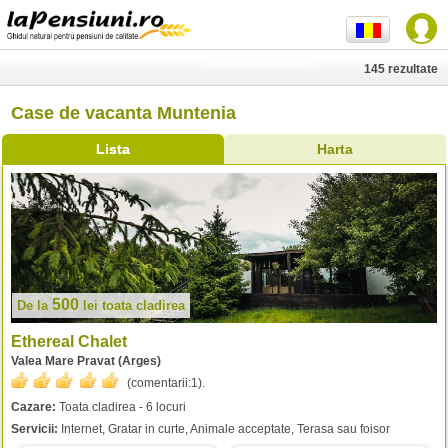
145 rezultate
Case de vacanta Muntenia
Lista
Harta
500
De la
lei
toata cladirea
Ethereal Chalet
Valea Mare Pravat (Arges)
(comentarii:
1
).
Cazare:
Toata cladirea - 6 locuri
Servicii:
Internet, Gratar in curte, Animale acceptate, Terasa sau foisor