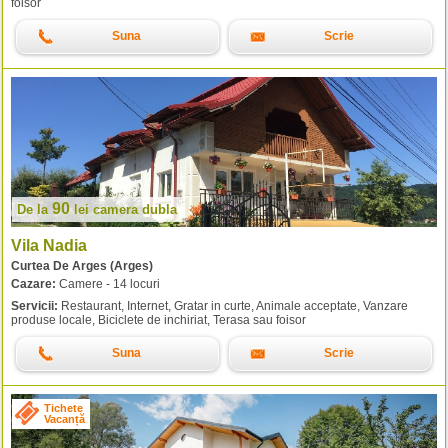
foisor
Suna
Scrie
90
De la
lei
camera dubla
Vila Nadia
Curtea De Arges (Arges)
Cazare:
Camere - 14 locuri
Servicii:
Restaurant, Internet, Gratar in curte, Animale acceptate, Vanzare
produse locale, Biciclete de inchiriat, Terasa sau foisor
Suna
Scrie
Tichete
Vacanță