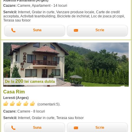
Albestii Pamanteni (Arges)
Cazare:
Camere, Apartament - 14 locuri
Servicii:
Internet, Gratar in curte, Vanzare produse locale, Carte de credit
acceptata, Activitati teambuilding, Biciclete de inchiriat, Loc de joaca pt copii,
Terasa sau foisor
Suna
Scrie
200
De la
lei
camera dubla
Casa Rim
Leresti (Arges)
(comentarii:
5
).
Cazare:
Camere - 8 locuri
Servicii:
Internet, Gratar in curte, Terasa sau foisor
Suna
Scrie