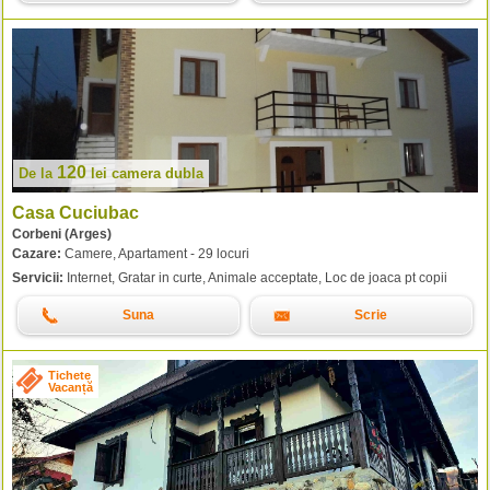
120
De la
lei
camera dubla
Casa Cuciubac
Corbeni (Arges)
Cazare:
Camere, Apartament - 29 locuri
Servicii:
Internet, Gratar in curte, Animale acceptate, Loc de joaca pt copii
Suna
Scrie
Tichete
Vacanță