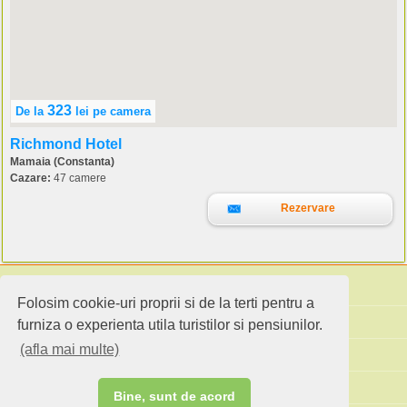
323
De la
lei
pe camera
Richmond Hotel
Mamaia (Constanta)
Cazare:
47 camere
Rezervare
Folosim cookie-uri proprii si de la terti pentru a
Cauta pensiuni
furniza o experienta utila turistilor si pensiunilor.
(afla mai multe)
Idei de calatorie
Site standard
Bine, sunt de acord