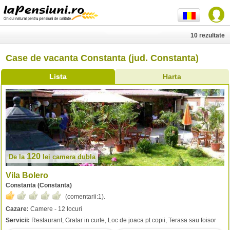
10 rezultate
Case de vacanta Constanta (jud. Constanta)
Lista
Harta
120
De la
lei
camera dubla
Vila Bolero
Constanta (Constanta)
(comentarii:
1
).
Cazare:
Camere - 12 locuri
Servicii:
Restaurant, Gratar in curte, Loc de joaca pt copii, Terasa sau foisor