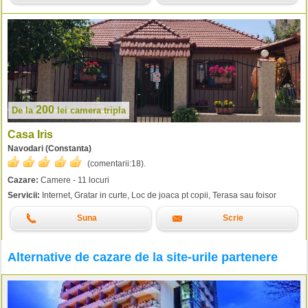
200
De la
lei
camera tripla
Casa Iris
Navodari (Constanta)
(comentarii:
18
).
Cazare:
Camere - 11 locuri
Servicii:
Internet, Gratar in curte, Loc de joaca pt copii, Terasa sau foisor
Suna
Scrie
Alternative de cazare de la site-urile partenere