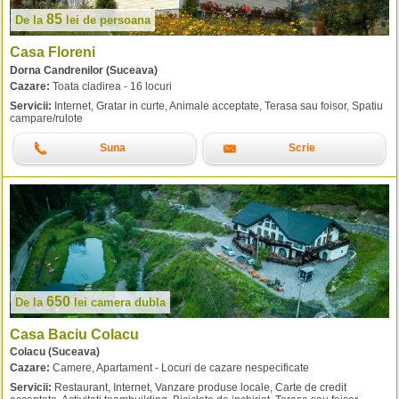
85
De la
lei
de persoana
Casa Floreni
Dorna Candrenilor (Suceava)
Cazare:
Toata cladirea - 16 locuri
Servicii:
Internet, Gratar in curte, Animale acceptate, Terasa sau foisor, Spatiu
campare/rulote
Suna
Scrie
650
De la
lei
camera dubla
Casa Baciu Colacu
Colacu (Suceava)
Cazare:
Camere, Apartament - Locuri de cazare nespecificate
Servicii:
Restaurant, Internet, Vanzare produse locale, Carte de credit