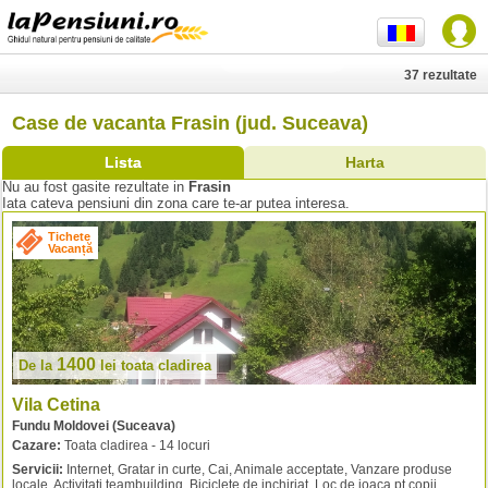
37 rezultate
Case de vacanta Frasin (jud. Suceava)
Lista
Harta
Nu au fost gasite rezultate in
Frasin
Iata cateva pensiuni din zona care te-ar putea interesa.
Tichete
Vacanță
1400
De la
lei
toata cladirea
Vila Cetina
Fundu Moldovei (Suceava)
Cazare:
Toata cladirea - 14 locuri
Servicii:
Internet, Gratar in curte, Cai, Animale acceptate, Vanzare produse
locale, Activitati teambuilding, Biciclete de inchiriat, Loc de joaca pt copii,