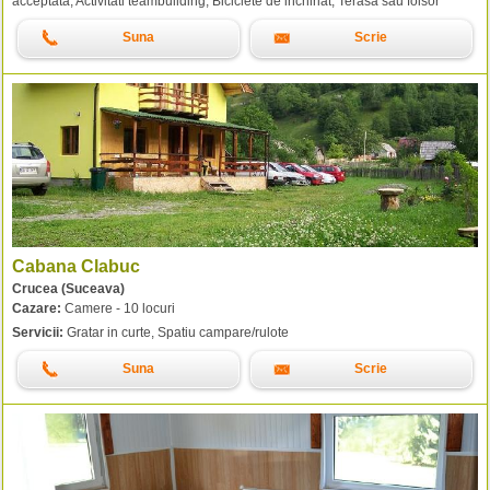
acceptata, Activitati teambuilding, Biciclete de inchiriat, Terasa sau foisor
Suna
Scrie
Cabana Clabuc
Crucea (Suceava)
Cazare:
Camere - 10 locuri
Servicii:
Gratar in curte, Spatiu campare/rulote
Suna
Scrie