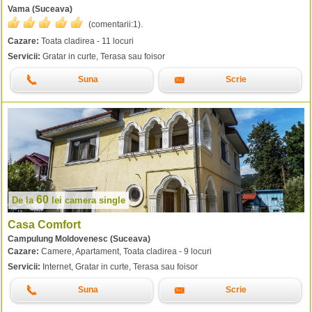
Vama (Suceava)
(comentarii:
1
).
Cazare:
Toata cladirea - 11 locuri
Servicii:
Gratar in curte, Terasa sau foisor
Suna
Scrie
60
De la
lei
camera single
Casa Comfort
Campulung Moldovenesc (Suceava)
Cazare:
Camere, Apartament, Toata cladirea - 9 locuri
Servicii:
Internet, Gratar in curte, Terasa sau foisor
Suna
Scrie