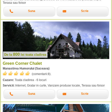
Terasa sau foisor
Suna
Scrie
800
De la
lei
toata cladirea
Green Corner Chalet
Manastirea Humorului (Suceava)
(comentarii:
8
).
Cazare:
Toata cladirea - 6 locuri
Servicii:
Internet, Gratar in curte, Vanzare produse locale, Terasa sau foisor
Suna
Scrie