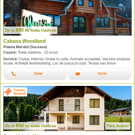
850
De la
lei
toata cladirea
Cabana Woodland
Poiana Marului (Suceava)
Cazare:
Toata cladirea - 10 locuri
Servicii:
Ciubar, Internet, Gratar in curte, Animale acceptate, Vanzare produse
locale, Activitati teambuilding, Loc de joaca pt copii, Terasa sau foisor
Suna
Scrie
Tichete
Vacanță
850
De la
lei
toata cladirea
Fără Avans!