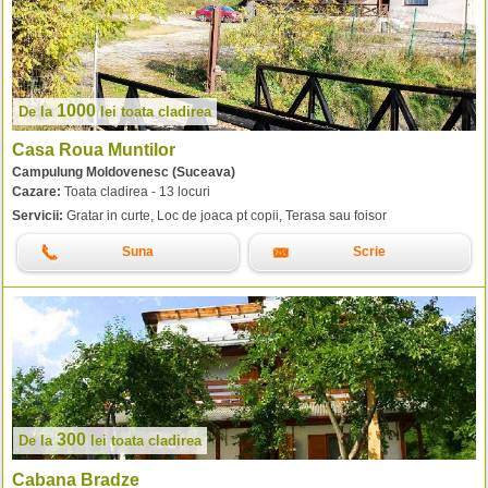
1000
De la
lei
toata cladirea
Casa Roua Muntilor
Campulung Moldovenesc (Suceava)
Cazare:
Toata cladirea - 13 locuri
Servicii:
Gratar in curte, Loc de joaca pt copii, Terasa sau foisor
Suna
Scrie
300
De la
lei
toata cladirea
Cabana Bradze