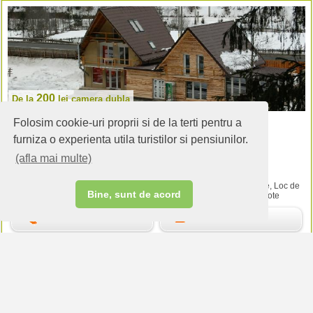
200
De la
lei
camera dubla
Folosim cookie-uri proprii si de la terti pentru a
Pensiunea La Sishe
Valea Putnei (Suceava)
furniza o experienta utila turistilor si pensiunilor.
(comentarii:
2
).
(afla mai multe)
Cazare:
Camere - 8 locuri
Servicii:
Restaurant, Internet, Gratar in curte, Vanzare produse locale, Loc de
Bine, sunt de acord
joaca pt copii, Ferma didactica, Terasa sau foisor, Spatiu campare/rulote
Suna
Scrie
Alternative de cazare de la site-urile partenere