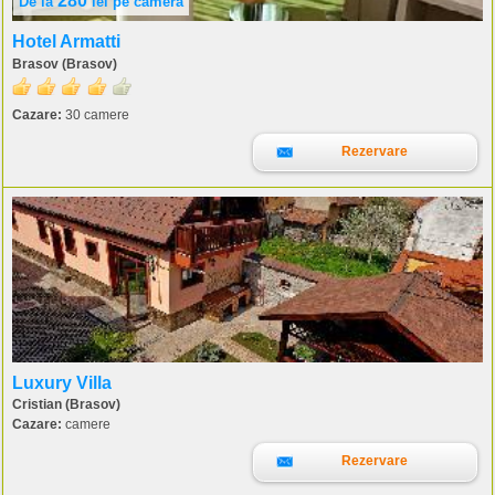
280
De la
lei
pe camera
Hotel Armatti
Brasov (Brasov)
Cazare:
30 camere
Rezervare
Luxury Villa
Cristian (Brasov)
Cazare:
camere
Rezervare