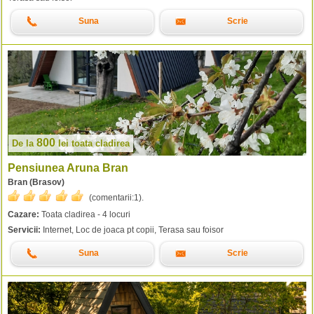
Suna
Scrie
800
De la
lei
toata cladirea
Pensiunea Aruna Bran
Bran (Brasov)
(comentarii:
1
).
Cazare:
Toata cladirea - 4 locuri
Servicii:
Internet, Loc de joaca pt copii, Terasa sau foisor
Suna
Scrie