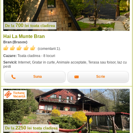
700
De la
lei
toata cladirea
Hai La Munte Bran
Bran (Brasov)
(comentarii:
1
).
Cazare:
Toata cladirea - 8 locuri
Servicii:
Internet, Gratar in curte, Animale acceptate, Terasa sau foisor, Iaz cu
pesti
Suna
Scrie
Tichete
Vacanță
2250
De la
lei
toata cladirea