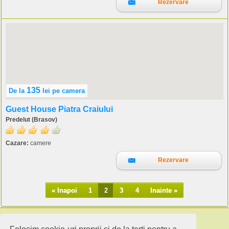
Rezervare
135
De la
lei
pe camera
Guest House Piatra Craiului
Predelut (Brasov)
Cazare:
camere
Rezervare
« Inapoi
1
2
3
4
Inainte »