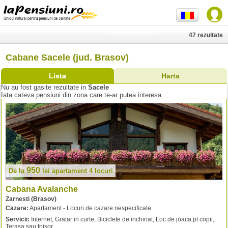
47 rezultate
Cabane Sacele (jud. Brasov)
Lista
Harta
Nu au fost gasite rezultate in
Sacele
Iata cateva pensiuni din zona care te-ar putea interesa.
950
De la
lei
apartament 4 locuri
Cabana Avalanche
Zarnesti (Brasov)
Cazare:
Apartament - Locuri de cazare nespecificate
Servicii:
Internet, Gratar in curte, Biciclete de inchiriat, Loc de joaca pt copii,
Terasa sau foisor