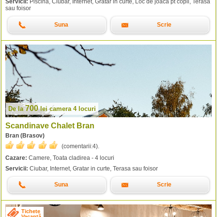
Servicii:
Piscina, Ciubar, Internet, Gratar in curte, Loc de joaca pt copii, Terasa
sau foisor
Suna
Scrie
700
De la
lei
camera 4 locuri
Scandinave Chalet Bran
Bran (Brasov)
(comentarii:
4
).
Cazare:
Camere, Toata cladirea - 4 locuri
Servicii:
Ciubar, Internet, Gratar in curte, Terasa sau foisor
Suna
Scrie
Tichete
Vacanță