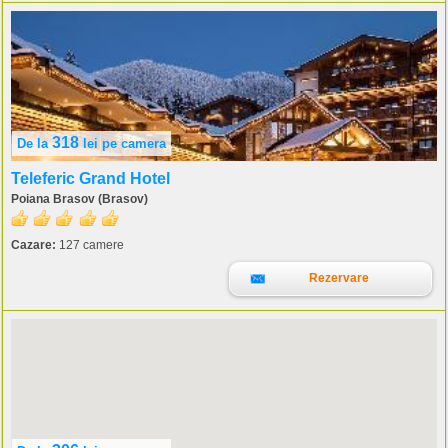
318
De la
lei
pe camera
Teleferic Grand Hotel
Poiana Brasov (Brasov)
Cazare:
127 camere
Rezervare