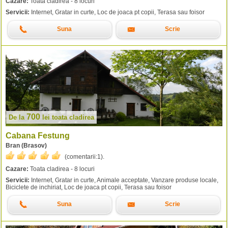
Cazare:
Toata cladirea - 8 locuri
Servicii:
Internet, Gratar in curte, Loc de joaca pt copii, Terasa sau foisor
Suna
Scrie
700
De la
lei
toata cladirea
Cabana Festung
Bran (Brasov)
(comentarii:
1
).
Cazare:
Toata cladirea - 8 locuri
Servicii:
Internet, Gratar in curte, Animale acceptate, Vanzare produse locale,
Biciclete de inchiriat, Loc de joaca pt copii, Terasa sau foisor
Suna
Scrie