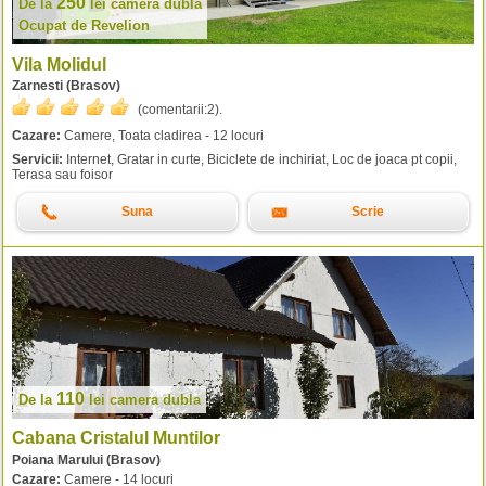
250
De la
lei
camera dubla
Ocupat de Revelion
Vila Molidul
Zarnesti (Brasov)
(comentarii:
2
).
Cazare:
Camere, Toata cladirea - 12 locuri
Servicii:
Internet, Gratar in curte, Biciclete de inchiriat, Loc de joaca pt copii,
Terasa sau foisor
Suna
Scrie
110
De la
lei
camera dubla
Cabana Cristalul Muntilor
Poiana Marului (Brasov)
Cazare:
Camere - 14 locuri