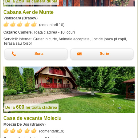
250
De la
lei
camera dubla
Cabana Aer de Munte
Vistisoara (Brasov)
(comentarii:
10
).
Cazare:
Camere, Toata cladirea - 10 locuri
Servicii:
Internet, Gratar in curte, Animale acceptate, Loc de joaca pt copii,
Terasa sau foisor
Suna
Scrie
600
De la
lei
toata cladirea
Casa de vacanta Moieciu
Moeciu De Jos (Brasov)
(comentarii:
19
).