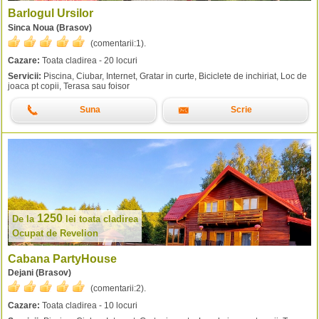
Barlogul Ursilor
Sinca Noua (Brasov)
(comentarii:
1
).
Cazare:
Toata cladirea - 20 locuri
Servicii:
Piscina, Ciubar, Internet, Gratar in curte, Biciclete de inchiriat, Loc de
joaca pt copii, Terasa sau foisor
Suna
Scrie
1250
De la
lei
toata cladirea
Ocupat de Revelion
Cabana PartyHouse
Dejani (Brasov)
(comentarii:
2
).
Cazare:
Toata cladirea - 10 locuri