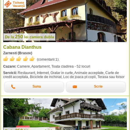
Tichete
Vacanță
250
De la
lei
camera dubla
Cabana Dianthus
Zarnesti (Brasov)
(comentarii:
1
).
Cazare:
Camere, Apartament, Toata cladirea - 52 locuri
Servicii:
Restaurant, Internet, Gratar in curte, Animale acceptate, Carte de
credit acceptata, Biciclete de inchiriat, Loc de joaca pt copii, Terasa sau foisor
Suna
Scrie