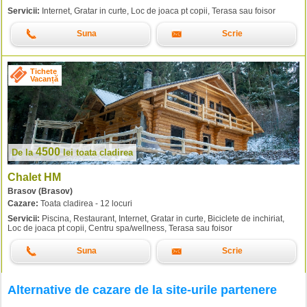
Servicii:
Internet, Gratar in curte, Loc de joaca pt copii, Terasa sau foisor
Suna
Scrie
Tichete
Vacanță
4500
De la
lei
toata cladirea
Chalet HM
Brasov (Brasov)
Cazare:
Toata cladirea - 12 locuri
Servicii:
Piscina, Restaurant, Internet, Gratar in curte, Biciclete de inchiriat,
Loc de joaca pt copii, Centru spa/wellness, Terasa sau foisor
Suna
Scrie
Alternative de cazare de la site-urile partenere