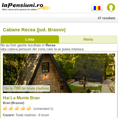
47 rezultate
Cabane Recea (jud. Brasov)
Lista
Harta
Nu au fost gasite rezultate in
Recea
Iata cateva pensiuni din zona care te-ar putea interesa.
700
De la
lei
toata cladirea
Hai La Munte Bran
Bran (Brasov)
(comentarii:
1
).
Cazare:
Toata cladirea - 8 locuri