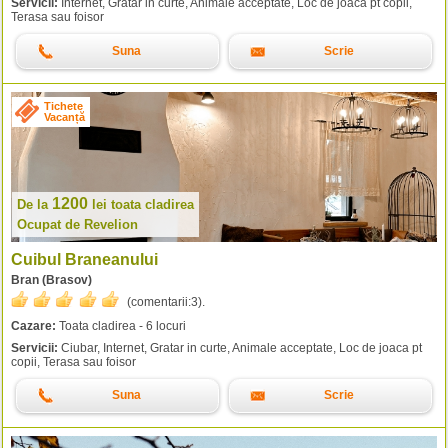
Servicii:
Internet, Gratar in curte, Animale acceptate, Loc de joaca pt copii,
Terasa sau foisor
Suna
Scrie
Tichete
Vacanță
1200
De la
lei
toata cladirea
Ocupat de Revelion
Cuibul Braneanului
Bran (Brasov)
(comentarii:
3
).
Cazare:
Toata cladirea - 6 locuri
Servicii:
Ciubar, Internet, Gratar in curte, Animale acceptate, Loc de joaca pt
copii, Terasa sau foisor
Suna
Scrie