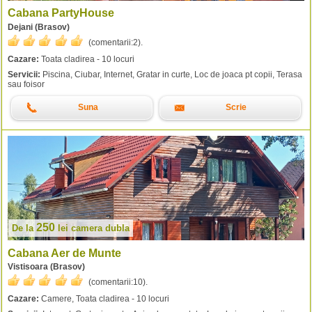
Cabana PartyHouse
Dejani (Brasov)
(comentarii:
2
).
Cazare:
Toata cladirea - 10 locuri
Servicii:
Piscina, Ciubar, Internet, Gratar in curte, Loc de joaca pt copii, Terasa
sau foisor
Suna
Scrie
250
De la
lei
camera dubla
Cabana Aer de Munte
Vistisoara (Brasov)
(comentarii:
10
).
Cazare:
Camere, Toata cladirea - 10 locuri