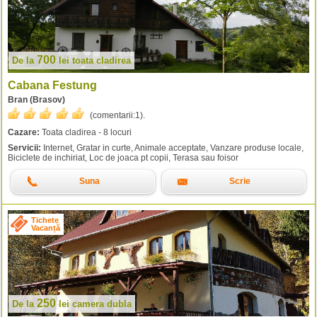
700
De la
lei
toata cladirea
Cabana Festung
Bran (Brasov)
(comentarii:
1
).
Cazare:
Toata cladirea - 8 locuri
Servicii:
Internet, Gratar in curte, Animale acceptate, Vanzare produse locale,
Biciclete de inchiriat, Loc de joaca pt copii, Terasa sau foisor
Suna
Scrie
Tichete
Vacanță
250
De la
lei
camera dubla