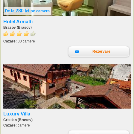
280
De la
lei
pe camera
Hotel Armatti
Brasov (Brasov)
Cazare:
30 camere
Rezervare
Luxury Villa
Cristian (Brasov)
Cazare:
camere