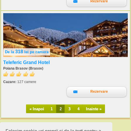
Rezervare
318
De la
lei
pe camera
Teleferic Grand Hotel
Poiana Brasov (Brasov)
Cazare:
127 camere
Rezervare
« Inapoi
1
2
3
4
Inainte »