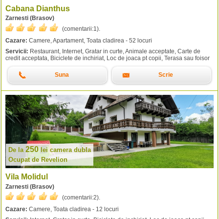
Cabana Dianthus
Zarnesti (Brasov)
(comentarii:
1
).
Cazare:
Camere, Apartament, Toata cladirea - 52 locuri
Servicii:
Restaurant, Internet, Gratar in curte, Animale acceptate, Carte de
credit acceptata, Biciclete de inchiriat, Loc de joaca pt copii, Terasa sau foisor
Suna
Scrie
250
De la
lei
camera dubla
Ocupat de Revelion
Vila Molidul
Zarnesti (Brasov)
(comentarii:
2
).
Cazare:
Camere, Toata cladirea - 12 locuri