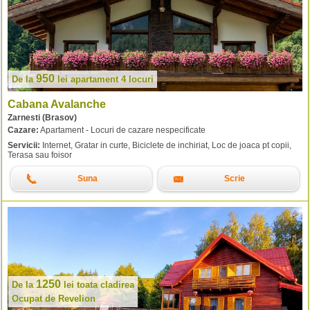
950
De la
lei
apartament 4 locuri
Cabana Avalanche
Zarnesti (Brasov)
Cazare:
Apartament - Locuri de cazare nespecificate
Servicii:
Internet, Gratar in curte, Biciclete de inchiriat, Loc de joaca pt copii,
Terasa sau foisor
Suna
Scrie
1250
De la
lei
toata cladirea
Ocupat de Revelion