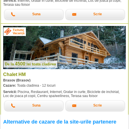
Servicii:
Internet, Gratar in curte, Biciclete de inchiriat, Loc de joaca pt copii,
Terasa sau foisor
Suna
Scrie
Tichete
Vacanță
4500
De la
lei
toata cladirea
Chalet HM
Brasov (Brasov)
Cazare:
Toata cladirea - 12 locuri
Servicii:
Piscina, Restaurant, Internet, Gratar in curte, Biciclete de inchiriat,
Loc de joaca pt copii, Centru spa/wellness, Terasa sau foisor
Suna
Scrie
Alternative de cazare de la site-urile partenere