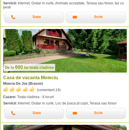
Servicii:
Internet, Gratar in curte, Animale acceptate, Terasa sau foisor, Iaz cu
pesti
Suna
Scrie
600
De la
lei
toata cladirea
Casa de vacanta Moieciu
Moeciu De Jos (Brasov)
(comentarii:
19
).
Cazare:
Toata cladirea - 8 locuri
Servicii:
Internet, Gratar in curte, Loc de joaca pt copii, Terasa sau foisor
Suna
Scrie