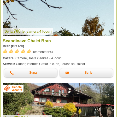
700
De la
lei
camera 4 locuri
Scandinave Chalet Bran
Bran (Brasov)
(comentarii:
4
).
Cazare:
Camere, Toata cladirea - 4 locuri
Servicii:
Ciubar, Internet, Gratar in curte, Terasa sau foisor
Suna
Scrie
Tichete
Vacanță