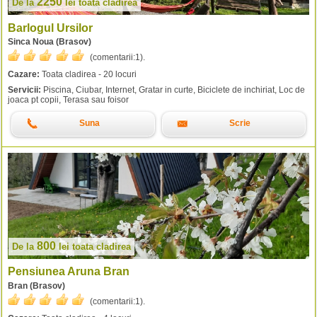
2250
De la
lei
toata cladirea
Barlogul Ursilor
Sinca Noua (Brasov)
(comentarii:
1
).
Cazare:
Toata cladirea - 20 locuri
Servicii:
Piscina, Ciubar, Internet, Gratar in curte, Biciclete de inchiriat, Loc de
joaca pt copii, Terasa sau foisor
Suna
Scrie
800
De la
lei
toata cladirea
Pensiunea Aruna Bran
Bran (Brasov)
(comentarii:
1
).