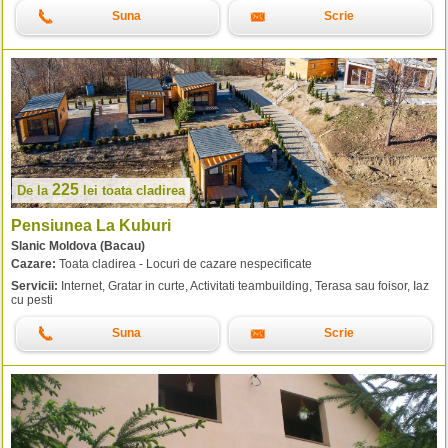
Suna
Scrie
225
De la
lei
toata cladirea
Pensiunea La Kuburi
Slanic Moldova (Bacau)
Cazare:
Toata cladirea - Locuri de cazare nespecificate
Servicii:
Internet, Gratar in curte, Activitati teambuilding, Terasa sau foisor, Iaz
cu pesti
Suna
Scrie