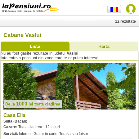
12 rezultate
Cabane Vaslui
Lista
Harta
Nu au fost gasite rezultate in judetul
Vaslui
Iata cateva pensiuni din zona care te-ar putea interesa.
1000
De la
lei
toata cladirea
Casa Ella
Sulta (Bacau)
Cazare:
Toata cladirea - 12 locuri
Servicii:
Internet, Gratar in curte, Terasa sau foisor