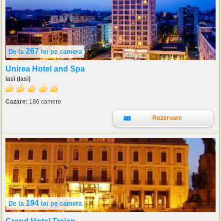
267
De la
lei
pe camera
Unirea Hotel and Spa
Iasi (Iasi)
Cazare:
186 camere
Rezervare
194
De la
lei
pe camera