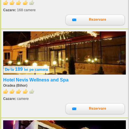
Cazare:
168 camere
Rezervare
189
De la
lei
pe camera
Hotel Nevis Wellness and Spa
Oradea (Bihor)
Cazare:
camere
Rezervare