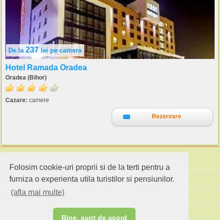
237
De la
lei
pe camera
Hotel Ramada Oradea
Oradea (Bihor)
Cazare:
camere
Rezervare
Folosim cookie-uri proprii si de la terti pentru a
Cauta pensiuni
furniza o experienta utila turistilor si pensiunilor.
(afla mai multe)
Idei de calatorie
Site standard
Bine, sunt de acord