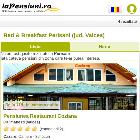
4 rezultate
Bed & Breakfast Perisani (jud. Valcea)
Lista
Harta
Nu au fost gasite rezultate in
Perisani
Iata cateva pensiuni din zona care te-ar putea interesa.
100
De la
lei
camera dubla
Pensiunea Restaurant Coziana
Calimanesti (Valcea)
(comentarii:
2
).
Cazare:
Camere - 36 locuri