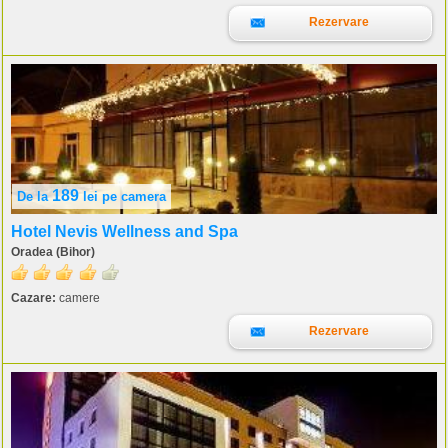
Rezervare
189
De la
lei
pe camera
Hotel Nevis Wellness and Spa
Oradea (Bihor)
Cazare:
camere
Rezervare