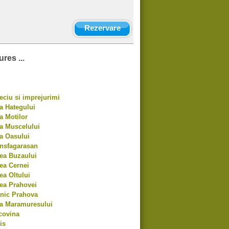
Rezervare
res ...
ciu si imprejurimi
a Hategului
a Motilor
a Muscelului
a Oasului
ansfagarasan
ea Buzaului
ea Cernei
ea Oltului
ea Prahovei
anic Prahova
ra Maramuresului
covina
is