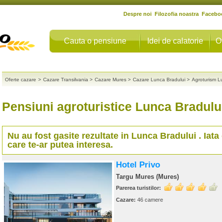
Despre noi
Filozofia noastra
Facebo
Cauta o pensiune
Idei de calatorie
O
Oferte cazare
>
Cazare Transilvania
>
Cazare Mures
>
Cazare Lunca Bradului
>
Agroturism L
Pensiuni agroturistice Lunca Bradului
Nu au fost gasite rezultate in
Lunca Bradului
. Iata
care te-ar putea interesa.
Hotel Privo
Targu Mures (Mures)
Parerea turistilor:
Cazare:
46 camere