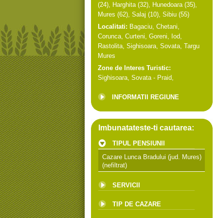
(24),
Harghita
(32),
Hunedoara
(35),
Mures
(62),
Salaj
(10),
Sibiu
(55)
Localitati:
Bagaciu
,
Chetani
,
Corunca
,
Curteni
,
Goreni
,
Iod
,
Rastolita
,
Sighisoara
,
Sovata
,
Targu
Mures
Zone de Interes Turistic:
Sighisoara
,
Sovata - Praid
,
INFORMATII REGIUNE
Imbunatateste-ti cautarea:
TIPUL PENSIUNII
Cazare Lunca Bradului (jud. Mures)
(nefiltrat)
SERVICII
TIP DE CAZARE