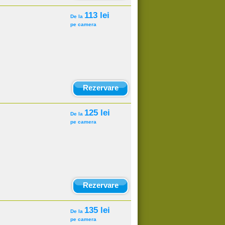
113 lei
De la
pe camera
Rezervare
125 lei
De la
pe camera
Rezervare
135 lei
De la
pe camera