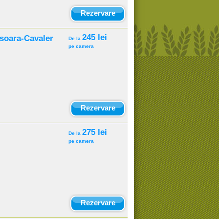
Rezervare
245 lei
isoara-Cavaler
De la
pe camera
Rezervare
275 lei
De la
pe camera
Rezervare