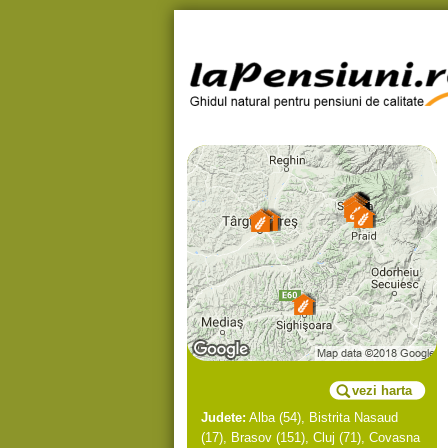
vezi harta
Judete:
Alba
(54),
Bistrita Nasaud
(17),
Brasov
(151),
Cluj
(71),
Covasna