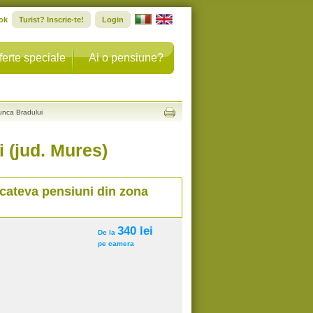
ok
Turist? Inscrie-te!
Login
ferte speciale
Ai o pensiune?
unca Bradului
 (jud. Mures)
 cateva pensiuni din zona
340 lei
De la
pe camera