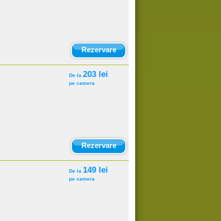
Rezervare
203 lei
De la
pe camera
Rezervare
149 lei
De la
pe camera