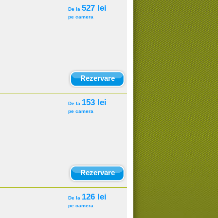
527 lei
De la
pe camera
Rezervare
153 lei
De la
pe camera
Rezervare
126 lei
De la
pe camera