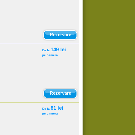
Rezervare
149 lei
De la
pe camera
Rezervare
81 lei
De la
pe camera