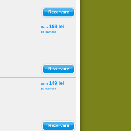
Rezervare
198 lei
De la
pe camera
Rezervare
149 lei
De la
pe camera
Rezervare