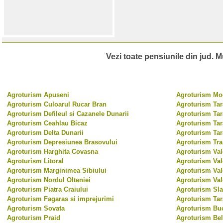
Vezi toate pensiunile din jud. Mu
Agroturism Apuseni
Agroturism Moe
Agroturism Culoarul Rucar Bran
Agroturism Tar
Agroturism Defileul si Cazanele Dunarii
Agroturism Tar
Agroturism Ceahlau Bicaz
Agroturism Tar
Agroturism Delta Dunarii
Agroturism Tar
Agroturism Depresiunea Brasovului
Agroturism Tr
Agroturism Harghita Covasna
Agroturism Val
Agroturism Litoral
Agroturism Val
Agroturism Marginimea Sibiului
Agroturism Val
Agroturism Nordul Olteniei
Agroturism Val
Agroturism Piatra Craiului
Agroturism Sl
Agroturism Fagaras si imprejurimi
Agroturism Ta
Agroturism Sovata
Agroturism Bu
Agroturism Praid
Agroturism Bel