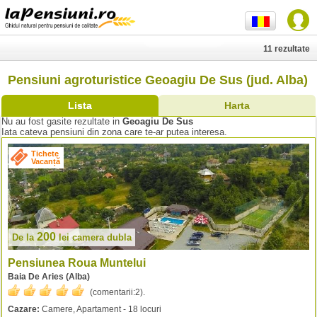
11 rezultate
Pensiuni agroturistice Geoagiu De Sus (jud. Alba)
Lista
Harta
Nu au fost gasite rezultate in
Geoagiu De Sus
Iata cateva pensiuni din zona care te-ar putea interesa.
Tichete
Vacanță
200
De la
lei
camera dubla
Pensiunea Roua Muntelui
Baia De Aries (Alba)
(comentarii:
2
).
Cazare:
Camere, Apartament - 18 locuri