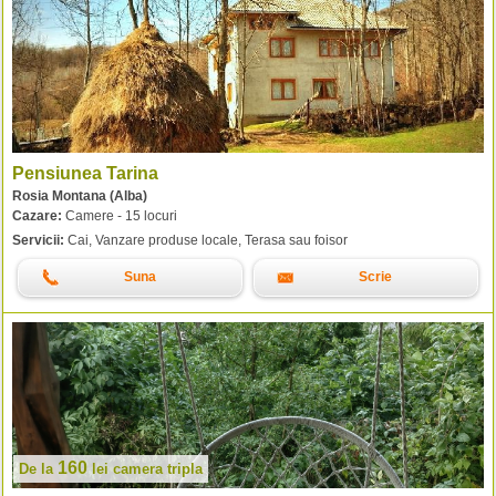
Pensiunea Tarina
Rosia Montana (Alba)
Cazare:
Camere - 15 locuri
Servicii:
Cai, Vanzare produse locale, Terasa sau foisor
Suna
Scrie
160
De la
lei
camera tripla