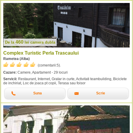
460
De la
lei
camera dubla
Complex Turistic Perla Trascaului
Rametea (Alba)
(comentarii:
5
).
Cazare:
Camere, Apartament - 29 locuri
Servicii:
Restaurant, Internet, Gratar in curte, Activitati teambuilding, Biciclete
de inchiriat, Loc de joaca pt copii, Terasa sau foisor
Suna
Scrie