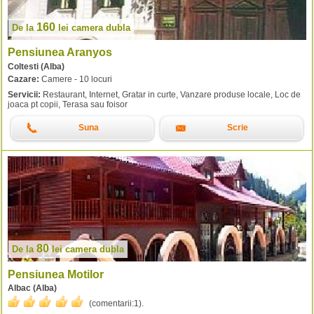
160
De la
lei
camera dubla
Pensiunea Aranyos
Coltesti (Alba)
Cazare:
Camere - 10 locuri
Servicii:
Restaurant, Internet, Gratar in curte, Vanzare produse locale, Loc de
joaca pt copii, Terasa sau foisor
Suna
Scrie
80
De la
lei
camera dubla
Pensiunea Motilor
Albac (Alba)
(comentarii:
1
).