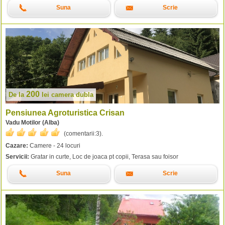
Suna
Scrie
200
De la
lei
camera dubla
Pensiunea Agroturistica Crisan
Vadu Motilor (Alba)
(comentarii:
3
).
Cazare:
Camere - 24 locuri
Servicii:
Gratar in curte, Loc de joaca pt copii, Terasa sau foisor
Suna
Scrie