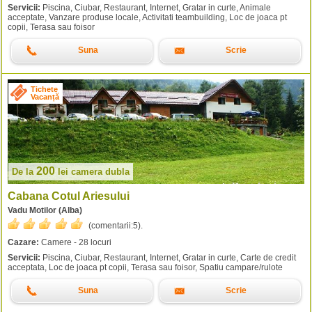
Servicii:
Piscina, Ciubar, Restaurant, Internet, Gratar in curte, Animale
acceptate, Vanzare produse locale, Activitati teambuilding, Loc de joaca pt
copii, Terasa sau foisor
Suna
Scrie
Tichete
Vacanță
200
De la
lei
camera dubla
Cabana Cotul Ariesului
Vadu Motilor (Alba)
(comentarii:
5
).
Cazare:
Camere - 28 locuri
Servicii:
Piscina, Ciubar, Restaurant, Internet, Gratar in curte, Carte de credit
acceptata, Loc de joaca pt copii, Terasa sau foisor, Spatiu campare/rulote
Suna
Scrie