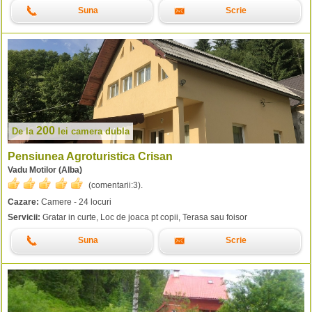
Suna
Scrie
200
De la
lei
camera dubla
Pensiunea Agroturistica Crisan
Vadu Motilor (Alba)
(comentarii:
3
).
Cazare:
Camere - 24 locuri
Servicii:
Gratar in curte, Loc de joaca pt copii, Terasa sau foisor
Suna
Scrie