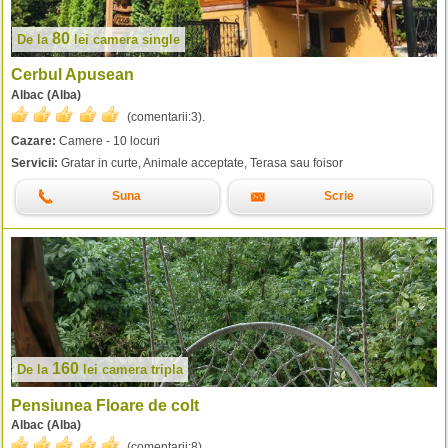
80
De la
lei
camera single
Cerbul Apusean
Albac (Alba)
(comentarii:
3
).
Cazare:
Camere - 10 locuri
Servicii:
Gratar in curte, Animale acceptate, Terasa sau foisor
Suna
Scrie
160
De la
lei
camera tripla
Pensiunea Floare de colt
Albac (Alba)
(comentarii:
8
).