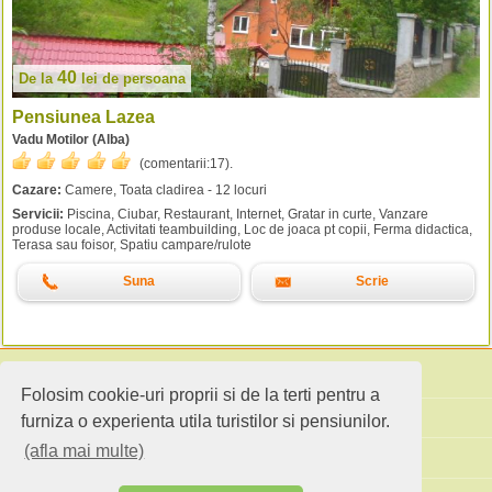
40
De la
lei
de persoana
Pensiunea Lazea
Vadu Motilor (Alba)
(comentarii:
17
).
Cazare:
Camere, Toata cladirea - 12 locuri
Servicii:
Piscina, Ciubar, Restaurant, Internet, Gratar in curte, Vanzare
produse locale, Activitati teambuilding, Loc de joaca pt copii, Ferma didactica,
Terasa sau foisor, Spatiu campare/rulote
Suna
Scrie
Folosim cookie-uri proprii si de la terti pentru a
Cauta pensiuni
furniza o experienta utila turistilor si pensiunilor.
(afla mai multe)
Idei de calatorie