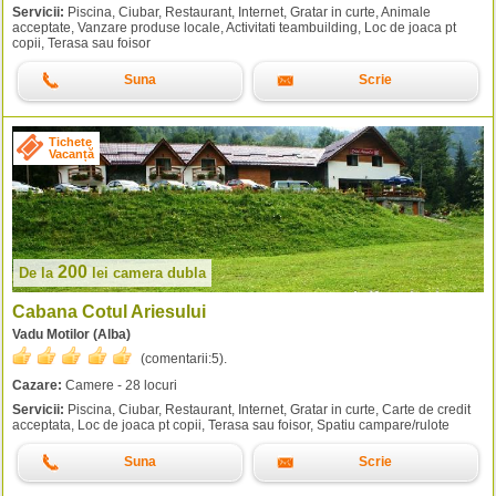
Servicii:
Piscina, Ciubar, Restaurant, Internet, Gratar in curte, Animale
acceptate, Vanzare produse locale, Activitati teambuilding, Loc de joaca pt
copii, Terasa sau foisor
Suna
Scrie
Tichete
Vacanță
200
De la
lei
camera dubla
Cabana Cotul Ariesului
Vadu Motilor (Alba)
(comentarii:
5
).
Cazare:
Camere - 28 locuri
Servicii:
Piscina, Ciubar, Restaurant, Internet, Gratar in curte, Carte de credit
acceptata, Loc de joaca pt copii, Terasa sau foisor, Spatiu campare/rulote
Suna
Scrie