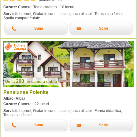
Cazare:
Camere, Toata cladirea - 10 locuri
Servicii:
Internet, Gratar in curte, Loc de joaca pt copii, Terasa sau foisor,
Spatiu campare/rulote
Suna
Scrie
Tichete
Vacanță
200
De la
lei
camera dubla
Pensiunea Poienita
Albac (Alba)
Cazare:
Camere - 22 locuri
Servicii:
Internet, Gratar in curte, Loc de joaca pt copii, Ferma didactica,
Terasa sau foisor
Suna
Scrie