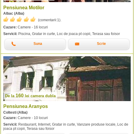
Pensiunea Motilor
Albac (Alba)
(comentarii:
1
).
Cazare:
Camere - 16 locuri
Servicii:
Piscina, Gratar in curte, Loc de joaca pt copii, Terasa sau foisor
Suna
Scrie
160
De la
lei
camera dubla
Pensiunea Aranyos
Coltesti (Alba)
Cazare:
Camere - 10 locuri
Servicii:
Restaurant, Internet, Gratar in curte, Vanzare produse locale, Loc de
joaca pt copii, Terasa sau foisor