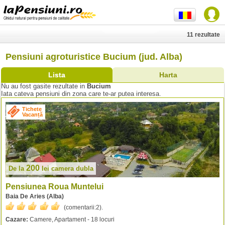
11 rezultate
Pensiuni agroturistice Bucium (jud. Alba)
Lista
Harta
Nu au fost gasite rezultate in
Bucium
Iata cateva pensiuni din zona care te-ar putea interesa.
Tichete
Vacanță
200
De la
lei
camera dubla
Pensiunea Roua Muntelui
Baia De Aries (Alba)
(comentarii:
2
).
Cazare:
Camere, Apartament - 18 locuri