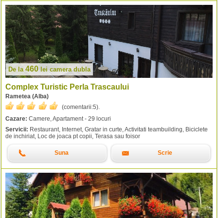
460
De la
lei
camera dubla
Complex Turistic Perla Trascaului
Rametea (Alba)
(comentarii:
5
).
Cazare:
Camere, Apartament - 29 locuri
Servicii:
Restaurant, Internet, Gratar in curte, Activitati teambuilding, Biciclete
de inchiriat, Loc de joaca pt copii, Terasa sau foisor
Suna
Scrie