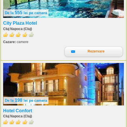
555
De la
lei
pe camera
City Plaza Hotel
Cluj Napoca (Cluj)
Cazare:
camere
Rezervare
198
De la
lei
pe camera
Hotel Confort
Cluj Napoca (Cluj)