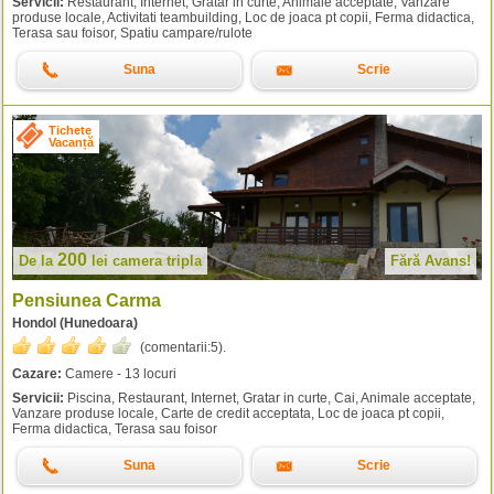
Servicii:
Restaurant, Internet, Gratar in curte, Animale acceptate, Vanzare
produse locale, Activitati teambuilding, Loc de joaca pt copii, Ferma didactica,
Terasa sau foisor, Spatiu campare/rulote
Suna
Scrie
Tichete
Vacanță
200
De la
lei
camera tripla
Fără Avans!
Pensiunea Carma
Hondol (Hunedoara)
(comentarii:
5
).
Cazare:
Camere - 13 locuri
Servicii:
Piscina, Restaurant, Internet, Gratar in curte, Cai, Animale acceptate,
Vanzare produse locale, Carte de credit acceptata, Loc de joaca pt copii,
Ferma didactica, Terasa sau foisor
Suna
Scrie