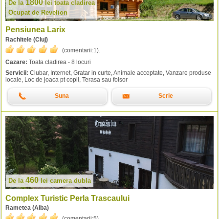
1800
De la
lei
toata cladirea
Ocupat de Revelion
Pensiunea Larix
Rachitele (Cluj)
(comentarii:
1
).
Cazare:
Toata cladirea - 8 locuri
Servicii:
Ciubar, Internet, Gratar in curte, Animale acceptate, Vanzare produse
locale, Loc de joaca pt copii, Terasa sau foisor
Suna
Scrie
460
De la
lei
camera dubla
Complex Turistic Perla Trascaului
Rametea (Alba)
(comentarii:
5
).