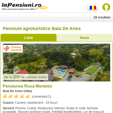
28 rezultate
Pensiuni agroturistice Baia De Aries
Lista
Harta
Tichete
Vacanță
200
De la
lei
camera dubla
Pensiunea Roua Muntelui
Baia De Aries (Alba)
(comentarii:
2
).
Cazare:
Camere, Apartament - 18 locuri
Servicii:
Piscina, Ciubar, Restaurant, Internet, Gratar in curte, Animale
acceptate, Vanzare produse locale, Activitati teambuilding, Loc de joaca pt