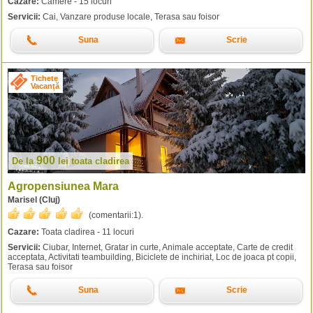
Cazare:
Camere - 15 locuri
Servicii:
Cai, Vanzare produse locale, Terasa sau foisor
Suna
Scrie
Tichete
Vacanță
900
De la
lei
toata cladirea
Agropensiunea Mara
Marisel (Cluj)
(comentarii:
1
).
Cazare:
Toata cladirea - 11 locuri
Servicii:
Ciubar, Internet, Gratar in curte, Animale acceptate, Carte de credit
acceptata, Activitati teambuilding, Biciclete de inchiriat, Loc de joaca pt copii,
Terasa sau foisor
Suna
Scrie