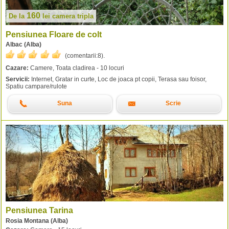
160
De la
lei
camera tripla
Pensiunea Floare de colt
Albac (Alba)
(comentarii:
8
).
Cazare:
Camere, Toata cladirea - 10 locuri
Servicii:
Internet, Gratar in curte, Loc de joaca pt copii, Terasa sau foisor,
Spatiu campare/rulote
Suna
Scrie
Pensiunea Tarina
Rosia Montana (Alba)