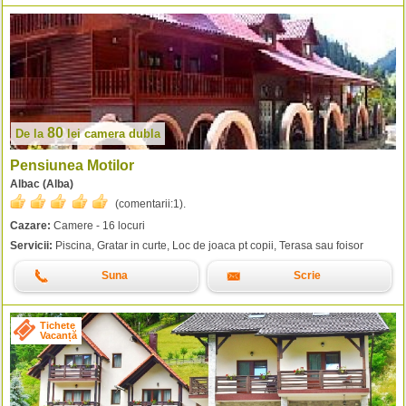
80
De la
lei
camera dubla
Pensiunea Motilor
Albac (Alba)
(comentarii:
1
).
Cazare:
Camere - 16 locuri
Servicii:
Piscina, Gratar in curte, Loc de joaca pt copii, Terasa sau foisor
Suna
Scrie
Tichete
Vacanță