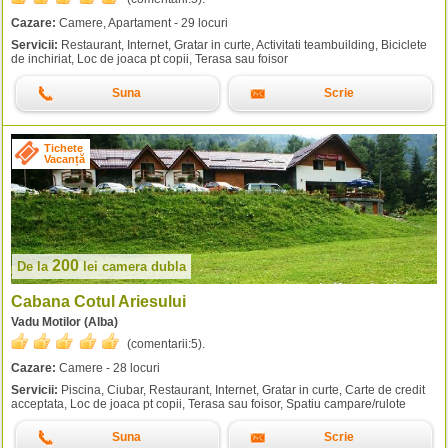
Cazare:
Camere, Apartament - 29 locuri
Servicii:
Restaurant, Internet, Gratar in curte, Activitati teambuilding, Biciclete
de inchiriat, Loc de joaca pt copii, Terasa sau foisor
Suna
Scrie
Tichete
Vacanță
200
De la
lei
camera dubla
Cabana Cotul Ariesului
Vadu Motilor (Alba)
(comentarii:
5
).
Cazare:
Camere - 28 locuri
Servicii:
Piscina, Ciubar, Restaurant, Internet, Gratar in curte, Carte de credit
acceptata, Loc de joaca pt copii, Terasa sau foisor, Spatiu campare/rulote
Suna
Scrie