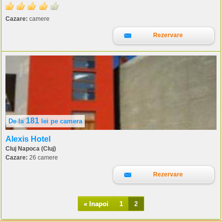
Cazare:
camere
Rezervare
181
De la
lei
pe camera
Alexis Hotel
Cluj Napoca (Cluj)
Cazare:
26 camere
Rezervare
« Inapoi
1
2