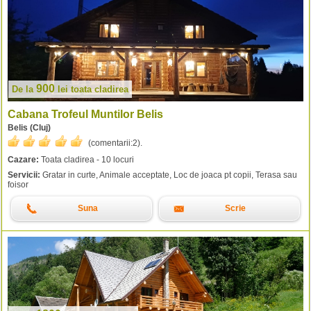
900
De la
lei
toata cladirea
Cabana Trofeul Muntilor Belis
Belis (Cluj)
(comentarii:
2
).
Cazare:
Toata cladirea - 10 locuri
Servicii:
Gratar in curte, Animale acceptate, Loc de joaca pt copii, Terasa sau
foisor
Suna
Scrie