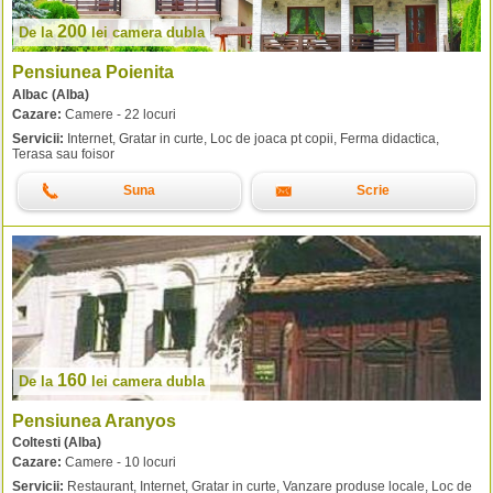
200
De la
lei
camera dubla
Pensiunea Poienita
Albac (Alba)
Cazare:
Camere - 22 locuri
Servicii:
Internet, Gratar in curte, Loc de joaca pt copii, Ferma didactica,
Terasa sau foisor
Suna
Scrie
160
De la
lei
camera dubla
Pensiunea Aranyos
Coltesti (Alba)
Cazare:
Camere - 10 locuri
Servicii:
Restaurant, Internet, Gratar in curte, Vanzare produse locale, Loc de