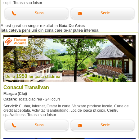
copii, Terasa sau foisor
Suna
Scrie
A fost gasit un singur rezultat in
Baia De Aries
Iata cateva pensiuni din zona care te-ar putea interesa.
Tichete
Vacanță
1950
De la
lei
toata cladirea
Conacul Transilvan
Margau (Cluj)
Cazare:
Toata cladirea - 24 locuri
Servicii:
Ciubar, Internet, Gratar in curte, Vanzare produse locale, Carte de
credit acceptata, Activitati teambuilding, Loc de joaca pt copii, Centru
spa/wellness, Terasa sau foisor
Suna
Scrie