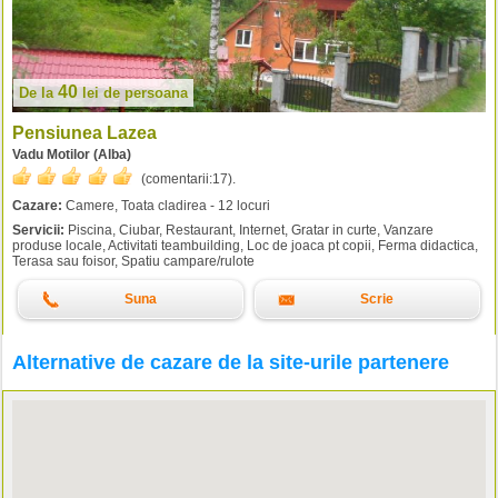
40
De la
lei
de persoana
Pensiunea Lazea
Vadu Motilor (Alba)
(comentarii:
17
).
Cazare:
Camere, Toata cladirea - 12 locuri
Servicii:
Piscina, Ciubar, Restaurant, Internet, Gratar in curte, Vanzare
produse locale, Activitati teambuilding, Loc de joaca pt copii, Ferma didactica,
Terasa sau foisor, Spatiu campare/rulote
Suna
Scrie
Alternative de cazare de la site-urile partenere