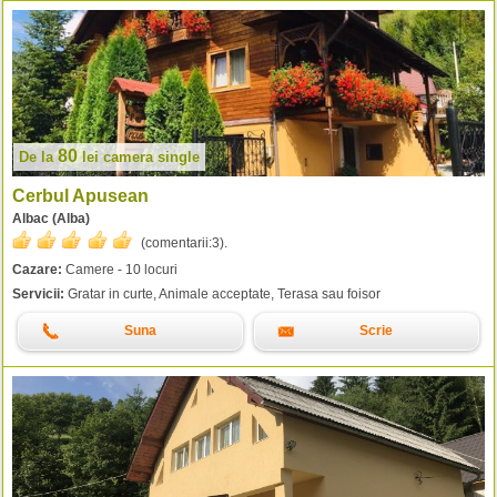
80
De la
lei
camera single
Cerbul Apusean
Albac (Alba)
(comentarii:
3
).
Cazare:
Camere - 10 locuri
Servicii:
Gratar in curte, Animale acceptate, Terasa sau foisor
Suna
Scrie