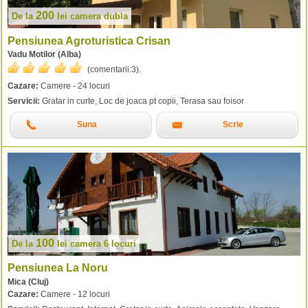
200
De la
lei
camera dubla
Pensiunea Agroturistica Crisan
Vadu Motilor (Alba)
(comentarii:
3
).
Cazare:
Camere - 24 locuri
Servicii:
Gratar in curte, Loc de joaca pt copii, Terasa sau foisor
Suna
Scrie
100
De la
lei
camera 6 locuri
Pensiunea La Noru
Mica (Cluj)
Cazare:
Camere - 12 locuri