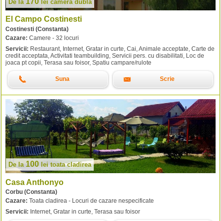
170
De la
lei
camera dubla
El Campo Costinesti
Costinesti (Constanta)
Cazare:
Camere - 32 locuri
Servicii:
Restaurant, Internet, Gratar in curte, Cai, Animale acceptate, Carte de
credit acceptata, Activitati teambuilding, Servicii pers. cu disabilitati, Loc de
joaca pt copii, Terasa sau foisor, Spatiu campare/rulote
Suna
Scrie
100
De la
lei
toata cladirea
Casa Anthonyo
Corbu (Constanta)
Cazare:
Toata cladirea - Locuri de cazare nespecificate
Servicii:
Internet, Gratar in curte, Terasa sau foisor