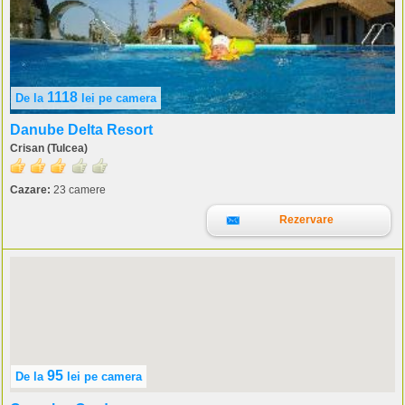
1118
De la
lei
pe camera
Danube Delta Resort
Crisan (Tulcea)
Cazare:
23 camere
Rezervare
95
De la
lei
pe camera