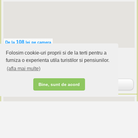
108
De la
lei
pe camera
Folosim cookie-uri proprii si de la terti pentru a
Pensiunea Karol
Eforie Sud (Constanta)
furniza o experienta utila turistilor si pensiunilor.
(afla mai multe)
Cazare:
camere
Rezervare
Bine, sunt de acord
90
De la
lei
pe camera