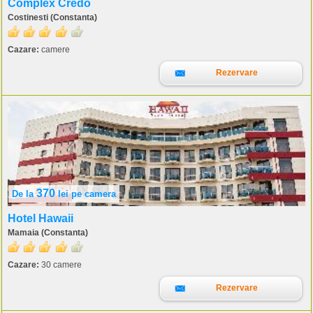
Complex Credo
Costinesti (Constanta)
Cazare:
camere
Rezervare
370
De la
lei
pe camera
Hotel Hawaii
Mamaia (Constanta)
Cazare:
30 camere
Rezervare