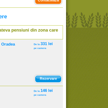
Contacteaza
ere
cateva pensiuni din zona care
331 lei
l Oradea
De la
pe camera
Rezervare
146 lei
De la
pe camera