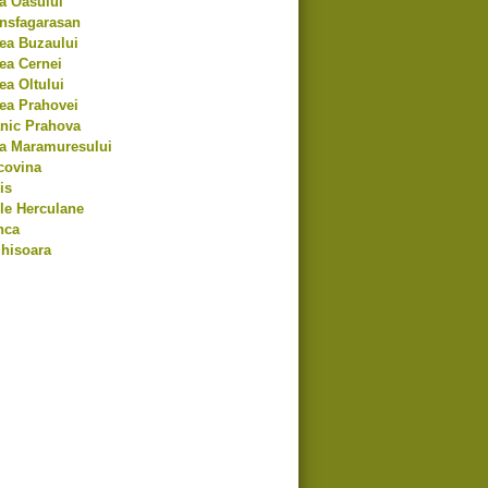
a Oasului
ansfagarasan
ea Buzaului
ea Cernei
ea Oltului
ea Prahovei
anic Prahova
ra Maramuresului
covina
is
le Herculane
nca
hisoara