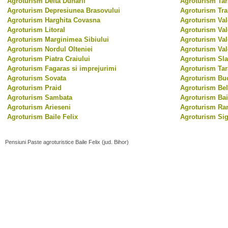
Agroturism Delta Dunarii
Agroturism Tar
Agroturism Depresiunea Brasovului
Agroturism Tr
Agroturism Harghita Covasna
Agroturism Val
Agroturism Litoral
Agroturism Val
Agroturism Marginimea Sibiului
Agroturism Val
Agroturism Nordul Olteniei
Agroturism Val
Agroturism Piatra Craiului
Agroturism Sl
Agroturism Fagaras si imprejurimi
Agroturism Ta
Agroturism Sovata
Agroturism Bu
Agroturism Praid
Agroturism Bel
Agroturism Sambata
Agroturism Bai
Agroturism Arieseni
Agroturism Ra
Agroturism Baile Felix
Agroturism Sig
Pensiuni Paste agroturistice Baile Felix (jud. Bihor)