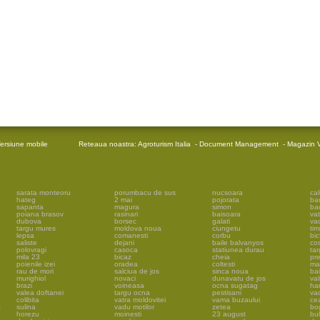
ersiune mobile
Reteaua noastra:
Agroturism Italia
-
Document Management
-
Magazin V
sarata monteoru
porumbacu de sus
nucsoara
cal
hateg
2 mai
pojorata
ba
sapanta
magura
simon
ba
poiana brasov
rasinari
baisoara
vat
dubova
borsec
galati
vad
targu mures
moldova noua
ciungetu
tim
lepsa
comanesti
corbu
bic
saliste
dejani
baile balvanyos
cos
polovragi
casoca
statiunea durau
tar
mila 23
bicaz
cheia
pr
poienile izei
oradea
coltesti
ma
rau de mori
salciua de jos
sinca noua
ba
murighiol
novaci
dunavatu de jos
val
brazi
voineasa
ocna sugatag
har
valea doftanei
targu ocna
pestisani
vad
colibita
vatra moldovitei
vama buzaului
ce
c
sulina
vadu motilor
zetea
bo
horezu
moinesti
23 august
bu