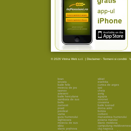
© 2026 Vitrina Web s.r.l.
|
Disclaimer - Termeni si conditii
V
bran
sibiel
sovata
eselnita
baile felix
curtea de arges
moieciu de jos
iasi
rasnov
cheia
arieseni
avrig
baile herculane
agapia
sambata de sus
voronet
belis
covasna
zarnesti
baile tusnad
praid
dorna arini
predeal
botiza
vama
corbeni
gura humorului
manastirea humorului
sighisoara
poiana marului
moieciu de sus
slanic moldova
sibiu
campulung moldovenes
slanic prahova
cluj napoca