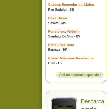
Cabana Basmelor La Ciubar
Rau Sadului - SB
Casa Diana
Sovata - MS
Pensiunea Victoria
Sambata De Sus - BV
Pensiunea Nera
Barzava - HR
Chalet Milenium Residence
Bran - BV
Vezi toate ofertele speciale