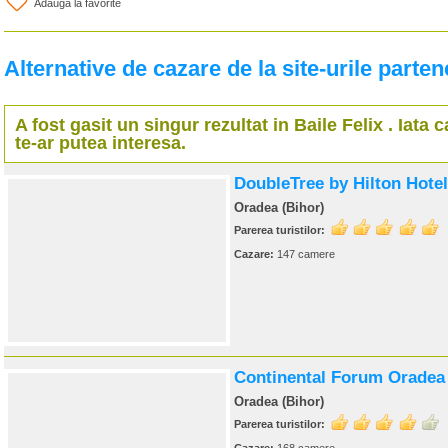
Adauga la favorite
Alternative de cazare de la site-urile parten
A fost gasit un singur rezultat in
Baile Felix
. Iata 
te-ar putea interesa.
DoubleTree by Hilton Hote
Oradea (Bihor)
Parerea turistilor:
Cazare:
147 camere
Continental Forum Oradea
Oradea (Bihor)
Parerea turistilor: