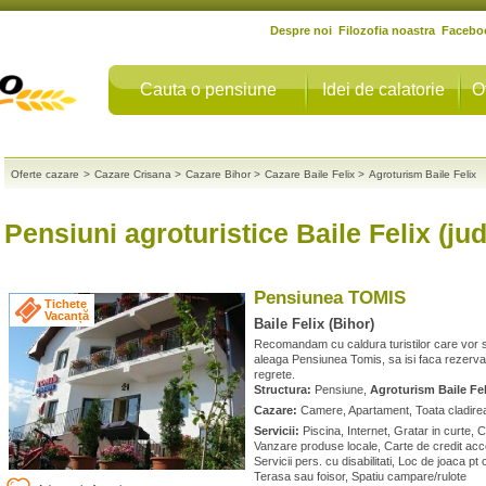
Despre noi
Filozofia noastra
Facebo
Cauta o pensiune
Idei de calatorie
O
Oferte cazare
>
Cazare Crisana
>
Cazare Bihor
>
Cazare Baile Felix
>
Agroturism Baile Felix
Pensiuni agroturistice Baile Felix (jud
Pensiunea TOMIS
Tichete
Vacanță
Baile Felix (Bihor)
Recomandam cu caldura turistilor care vor sa
aleaga Pensiunea Tomis, sa isi faca rezervar
regrete.
Structura:
Pensiune,
Agroturism Baile Fel
Cazare:
Camere, Apartament, Toata cladirea 
Servicii:
Piscina, Internet, Gratar in curte, 
Vanzare produse locale, Carte de credit accep
Servicii pers. cu disabilitati, Loc de joaca pt
Terasa sau foisor, Spatiu campare/rulote