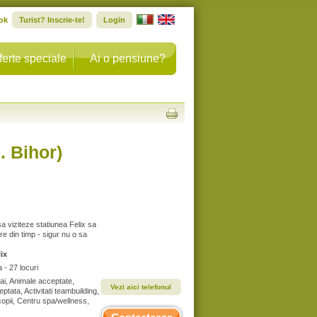
ok
Turist? Inscrie-te!
Login
ferte speciale
Ai o pensiune?
. Bihor)
 viziteze statiunea Felix sa
e din timp - sigur nu o sa
ix
- 27 locuri
Cai, Animale acceptate,
Vezi aici telefonul
tata, Activitati teambuilding,
 copii, Centru spa/wellness,