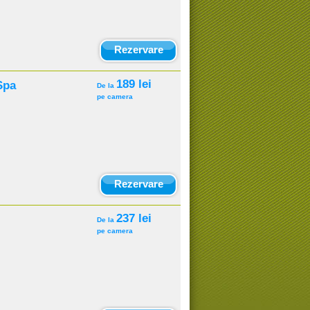
Rezervare
189 lei
Spa
De la
pe camera
Rezervare
237 lei
De la
pe camera