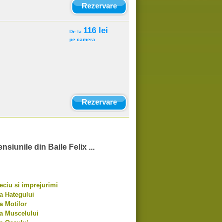
Rezervare
116 lei
De la
pe camera
Rezervare
nsiunile din Baile Felix ...
ciu si imprejurimi
a Hategului
a Motilor
a Muscelului