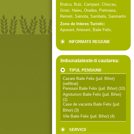
Bratca
,
Bulz
,
Campani
,
Chiscau
,
Grosi
,
Haieu
,
Oradea
,
Pietroasa
,
Remeti
,
Salonta
,
Sambata
,
Sanmartin
Zone de Interes Turistic:
Apuseni
,
Arieseni
,
Baile Felix
,
INFORMATII REGIUNE
Imbunatateste-ti cautarea:
TIPUL PENSIUNII
Cazare Baile Felix (jud. Bihor)
(nefiltrat)
Pensiuni Baile Felix (jud. Bihor)
(10)
Agroturism Baile Felix (jud. Bihor)
(1)
Case de vacanta Baile Felix (jud.
Bihor)
(3)
Vile Baile Felix (jud. Bihor)
(4)
SERVICII