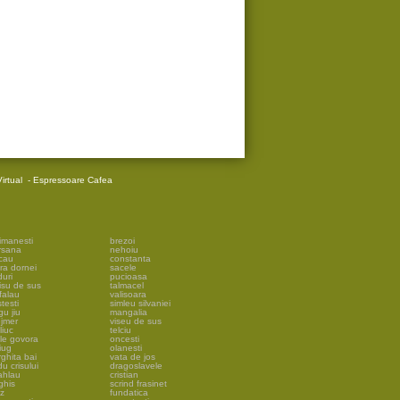
irtual
-
Espressoare Cafea
imanesti
brezoi
rsana
nehoiu
cau
constanta
ra dornei
sacele
uri
pucioasa
isu de sus
talmacel
falau
valisoara
testi
simleu silvaniei
gu jiu
mangalia
ejmer
viseu de sus
liuc
telciu
ile govora
oncesti
iug
olanesti
ghita bai
vata de jos
u crisului
dragoslavele
ahlau
cristian
ghis
scrind frasinet
lz
fundatica