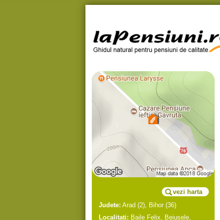
vezi harta
Judete:
Arad
(2),
Bihor
(36)
Localitati:
Baile Felix
,
Beiusele
,