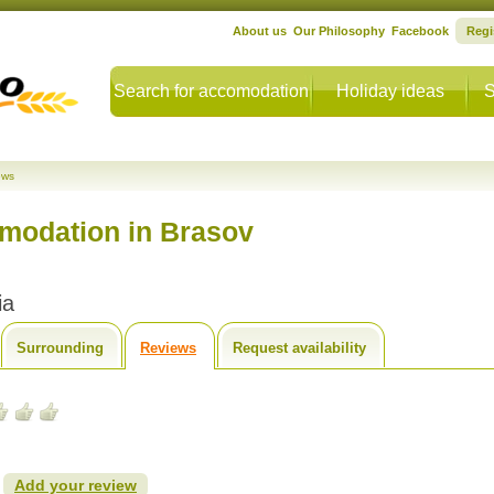
About us
Our Philosophy
Facebook
Regi
Search for accomodation
Holiday ideas
S
ews
mmodation in Brasov
ia
Surrounding
Reviews
Request availability
?
Add your review