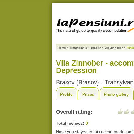
Home
>
Transylvania
>
Brasov
>
Vila Zinnober
>
Revi
Vila Zinnober - acco
Depression
Brasov (Brasov) - Transylvan
Profile
Prices
Photo gallery
Overall rating:
Total reviews:
0
Have you stayed in this accommodation