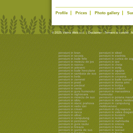
Profile
Prices
Photo gallery
Su
© 2025 Vitrina Web s.r.l.
|
Disclaimer - Termeni si conditii
M
pensiuni in bran
pensiuni in sibiel
pensiuni in sovata
pensiuni in eselnita
pensiuni in baile felix
pensiuni in curtea de ar
pensiuni in moieciu de jos
pensiuni in iasi
pensiuni in rasnov
pensiuni in cheia
pensiuni in arieseni
pensiuni in avrig
pensiuni in baile herculane
pensiuni in agapia
pensiuni in sambata de sus
pensiuni in voronet
pensiuni in belis
pensiuni in covasna
pensiuni in zarnesti
pensiuni in baile tusnad
pensiuni in praid
pensiuni in dorna arini
pensiuni in predeal
pensiuni in botiza
pensiuni in vama
pensiuni in corbeni
pensiuni in gura humorului
pensiuni in manastirea
pensiuni in sighisoara
humorului
pensiuni in moieciu de sus
pensiuni in poiana marul
pensiuni in sibiu
pensiuni in slanic moldo
pensiuni in slanic prahova
pensiuni in campulung
pensiuni in vadu izei
moldovenesc
pensiuni in crisan
pensiuni in cluj napoca
pensiuni in ranca
pensiuni in valea dragan
pensiuni in albac
pensiuni in busteni
pensiuni in campulung
pensiuni in remeti
pensiuni in petrosani
pensiuni in mahmudia
pensiuni in gura raului
pensiuni in orsova
pensiuni in breaza
pensiuni in borsa
pensiuni in garda de sus
pensiuni in tasnad
pensiuni in fundata
pensiuni in frasin