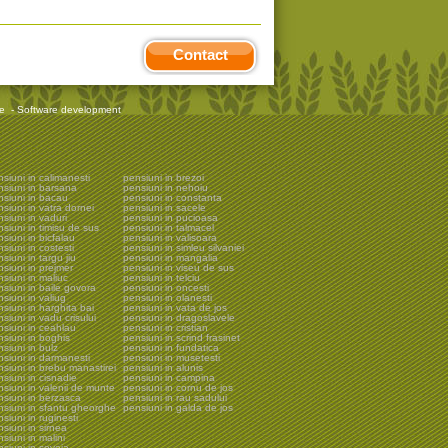
Contact
re
-
Software development
siuni in calimanesti
pensiuni in brezoi
nsiuni in barsana
pensiuni in nehoiu
nsiuni in bacau
pensiuni in constanta
siuni in vatra dornei
pensiuni in sacele
siuni in vaduri
pensiuni in pucioasa
siuni in timisu de sus
pensiuni in talmacel
siuni in bicfalau
pensiuni in valisoara
siuni in costesti
pensiuni in simleu silvaniei
siuni in targu jiu
pensiuni in mangalia
siuni in prejmer
pensiuni in viseu de sus
siuni in maliuc
pensiuni in telciu
siuni in baile govora
pensiuni in oncesti
siuni in valiug
pensiuni in olanesti
siuni in harghita bai
pensiuni in vata de jos
siuni in vadu crisului
pensiuni in dragoslavele
nsiuni in ceahlau
pensiuni in cristian
siuni in boghis
pensiuni in scrind frasinet
siuni in bulz
pensiuni in fundatica
nsiuni in darmanesti
pensiuni in musetesti
siuni in brebu manastirei
pensiuni in alunis
siuni in cisnadie
pensiuni in campina
siuni in valenii de munte
pensiuni in cornu de jos
nsiuni in berzasca
pensiuni in rau sadului
nsiuni in sfantu gheorghe
pensiuni in galda de jos
siuni in ruginesti
siuni in sirnea
siuni in malini
siuni in soveja