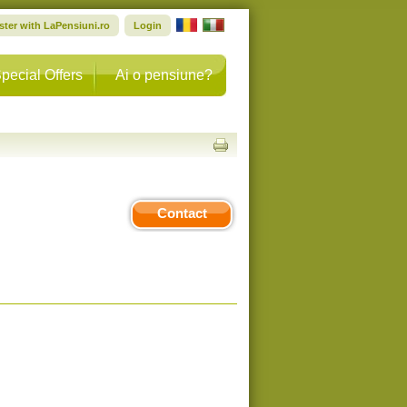
ster with LaPensiuni.ro
Login
pecial Offers
Ai o pensiune?
Contact