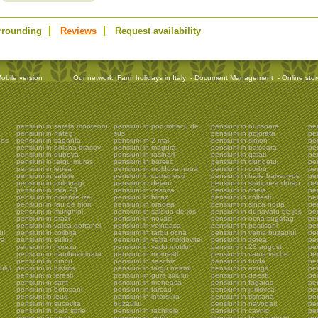
rrounding
Reviews
Request availability
obile version
Our network:
Farm holidays in Italy
-
Document Management
-
Online sto
pensiuni in sarata monteoru
pensiuni in porumbacu de
pensiuni in nucsoara
pen
pensiuni in hateg
sus
pensiuni in pojorata
pe
ges
pensiuni in sapanta
pensiuni in 2 mai
pensiuni in simon
pe
pensiuni in poiana brasov
pensiuni in magura
pensiuni in baisoara
pen
pensiuni in dubova
pensiuni in rasinari
pensiuni in galati
pen
pensiuni in targu mures
pensiuni in borsec
pensiuni in ciungetu
pen
pensiuni in lepsa
pensiuni in moldova noua
pensiuni in corbu
pen
pensiuni in saliste
pensiuni in comanesti
pensiuni in baile balvanyos
pen
pensiuni in polovragi
pensiuni in dejani
pensiuni in statiunea durau
pen
pensiuni in mila 23
pensiuni in casoca
pensiuni in cheia
pen
pensiuni in poienile izei
pensiuni in bicaz
pensiuni in coltesti
pen
pensiuni in rau de mori
pensiuni in oradea
pensiuni in sinca noua
pen
pensiuni in murighiol
pensiuni in salciua de jos
pensiuni in dunavatu de jos
pen
pensiuni in brazi
pensiuni in novaci
pensiuni in ocna sugatag
pen
pensiuni in valea doftanei
pensiuni in voineasa
pensiuni in pestisani
pen
ui
pensiuni in colibita
pensiuni in targu ocna
pensiuni in vama buzaului
pe
va
pensiuni in sulina
pensiuni in vatra moldovitei
pensiuni in zetea
pen
pensiuni in horezu
pensiuni in vadu motilor
pensiuni in 23 august
pen
pensiuni in dambovicioara
pensiuni in moinesti
pensiuni in vama veche
pe
pensiuni in runcu
pensiuni in saschiz
pensiuni in turda
pen
ului
pensiuni in bistrita
pensiuni in targu neamt
pensiuni in azuga
pen
pensiuni in leresti
pensiuni in gura siriului
pensiuni in daesti
pen
pensiuni in sant
pensiuni in moneasa
pensiuni in fagaras
pe
pensiuni in botosani
pensiuni in tarcau
pensiuni in jurilovca
pe
pensiuni in ieud
pensiuni in intorsura
pensiuni in tismana
pen
pensiuni in sucevita
buzaului
pensiuni in navodari
pen
pensiuni in baia sprie
pensiuni in rachitele
pensiuni in cavnic
pen
pensiuni in rucar
pensiuni in arefu
pensiuni in huta certeze
pen