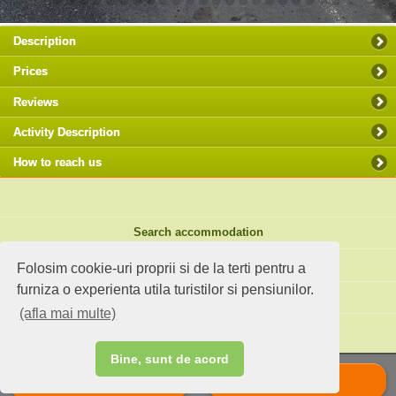
Description
Prices
Reviews
Activity Description
How to reach us
Search accommodation
Holiday ideas
Folosim cookie-uri proprii si de la terti pentru a
furniza o experienta utila turistilor si pensiunilor.
Standard site
(afla mai multe)
Do you own an accommodation?
Bine, sunt de acord
Call
Scrie