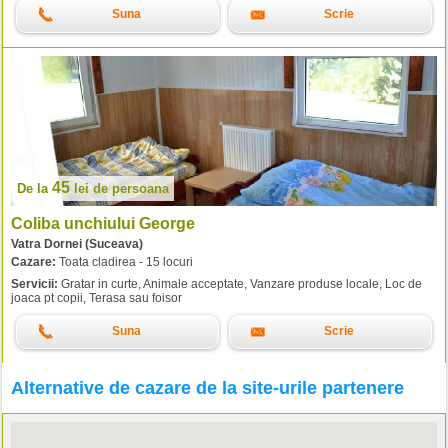
Suna
Scrie
45
De la
lei
de persoana
Coliba unchiului George
Vatra Dornei (Suceava)
Cazare:
Toata cladirea - 15 locuri
Servicii:
Gratar in curte, Animale acceptate, Vanzare produse locale, Loc de
joaca pt copii, Terasa sau foisor
Suna
Scrie
Alternative de cazare de la site-urile partenere