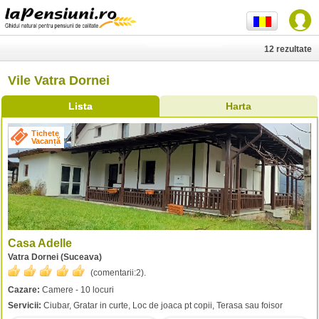
12 rezultate
Vile Vatra Dornei
Lista
Harta
Tichete
Vacanță
Casa Adelle
Vatra Dornei (Suceava)
(comentarii:
2
).
Cazare:
Camere - 10 locuri
Servicii:
Ciubar, Gratar in curte, Loc de joaca pt copii, Terasa sau foisor