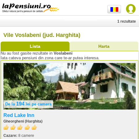
1 rezultate
Vile Voslabeni (jud. Harghita)
Lista
Harta
Nu au fost gasite rezultate in
Voslabeni
Iata cateva pensiuni din zona care te-ar putea interesa.
194
De la
lei
pe camera
Red Lake Inn
Gheorgheni (Harghita)
Cazare:
8 camere