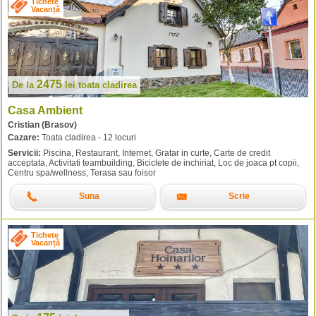
Tichete
Vacanță
2475
De la
lei
toata cladirea
Casa Ambient
Cristian (Brasov)
Cazare:
Toata cladirea - 12 locuri
Servicii:
Piscina, Restaurant, Internet, Gratar in curte, Carte de credit
acceptata, Activitati teambuilding, Biciclete de inchiriat, Loc de joaca pt copii,
Centru spa/wellness, Terasa sau foisor
Suna
Scrie
Tichete
Vacanță