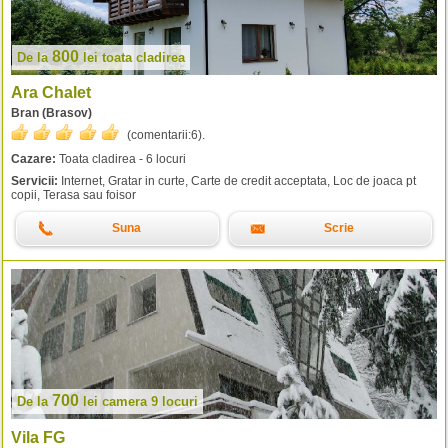
800
De la
lei
toata cladirea
Ara Chalet
Bran (Brasov)
(comentarii:
6
).
Cazare:
Toata cladirea - 6 locuri
Servicii:
Internet, Gratar in curte, Carte de credit acceptata, Loc de joaca pt
copii, Terasa sau foisor
Suna
Scrie
700
De la
lei
camera 9 locuri
Vila FG