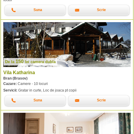
Suna
Scrie
150
De la
lei
camera dubla
Vila Katharina
Bran (Brasov)
Cazare:
Camere - 10 locuri
Servicii:
Gratar in curte, Loc de joaca pt copii
Suna
Scrie