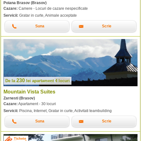
Poiana Brasov (Brasov)
Cazare:
Camere - Locuri de cazare nespecificate
Servicii:
Gratar in curte, Animale acceptate
Suna
Scrie
230
De la
lei
apartament 4 locuri
Mountain Vista Suites
Zarnesti (Brasov)
Cazare:
Apartament - 30 locuri
Servicii:
Piscina, Internet, Gratar in curte, Activitati teambuilding
Suna
Scrie
Tichete