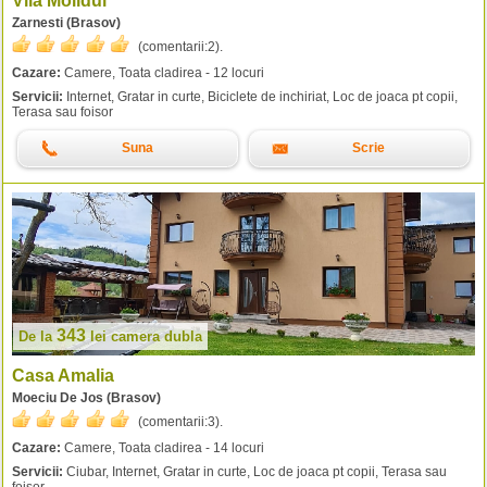
Vila Molidul
Zarnesti (Brasov)
(comentarii:
2
).
Cazare:
Camere, Toata cladirea - 12 locuri
Servicii:
Internet, Gratar in curte, Biciclete de inchiriat, Loc de joaca pt copii,
Terasa sau foisor
Suna
Scrie
343
De la
lei
camera dubla
Casa Amalia
Moeciu De Jos (Brasov)
(comentarii:
3
).
Cazare:
Camere, Toata cladirea - 14 locuri
Servicii:
Ciubar, Internet, Gratar in curte, Loc de joaca pt copii, Terasa sau
foisor