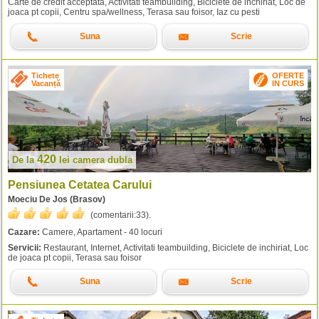
Carte de credit acceptata, Activitati teambuilding, Biciclete de inchiriat, Loc de
joaca pt copii, Centru spa/wellness, Terasa sau foisor, Iaz cu pesti
Suna
Scrie
Tichete
OFERTE
Vacanță
IN CURS
420
De la
lei
camera dubla
Pensiunea Cetatea Carului
Moeciu De Jos (Brasov)
(comentarii:
33
).
Cazare:
Camere, Apartament - 40 locuri
Servicii:
Restaurant, Internet, Activitati teambuilding, Biciclete de inchiriat, Loc
de joaca pt copii, Terasa sau foisor
Suna
Scrie