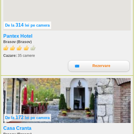
314
De la
lei
pe camera
Pantex Hotel
Brasov (Brasov)
Cazare:
35 camere
Rezervare
172
De la
lei
pe camera
Casa Cranta