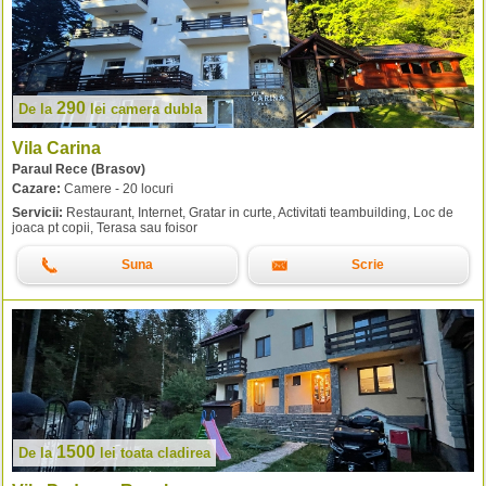
290
De la
lei
camera dubla
Vila Carina
Paraul Rece (Brasov)
Cazare:
Camere - 20 locuri
Servicii:
Restaurant, Internet, Gratar in curte, Activitati teambuilding, Loc de
joaca pt copii, Terasa sau foisor
Suna
Scrie
1500
De la
lei
toata cladirea