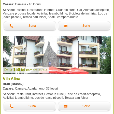
Cazare:
Camere - 10 locuri
Servicii:
Piscina, Restaurant, Internet, Gratar in curte, Cai, Animale acceptate,
Vanzare produse locale, Activitati teambuilding, Biciclete de inchiriat, Loc de
joaca pt copii, Terasa sau foisor, Spatiu campare/rulote
Suna
Scrie
150
De la
lei
camera dubla
Vila Alisa
Bran (Brasov)
Cazare:
Camere, Apartament - 37 locuri
Servicii:
Restaurant, Internet, Gratar in curte, Carte de credit acceptata,
Activitati teambuilding, Loc de joaca pt copii, Terasa sau foisor
Suna
Scrie