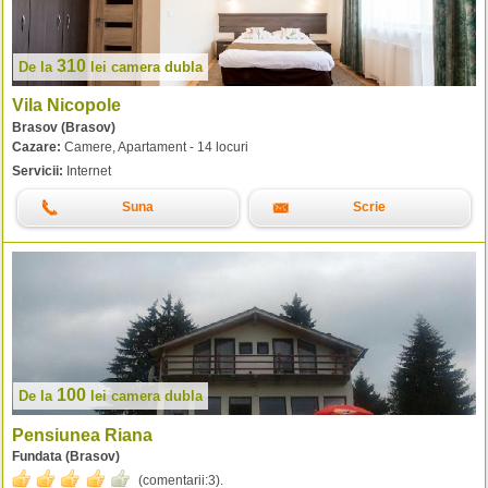
310
De la
lei
camera dubla
Vila Nicopole
Brasov (Brasov)
Cazare:
Camere, Apartament - 14 locuri
Servicii:
Internet
Suna
Scrie
100
De la
lei
camera dubla
Pensiunea Riana
Fundata (Brasov)
(comentarii:
3
).