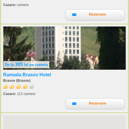
Cazare:
camere
Rezervare
305
De la
lei
pe camera
Ramada Brasov Hotel
Brasov (Brasov)
Cazare:
113 camere
Rezervare