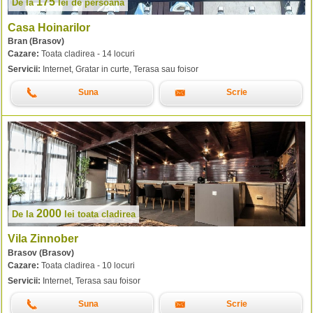
175
De la
lei
de persoana
Casa Hoinarilor
Bran (Brasov)
Cazare:
Toata cladirea - 14 locuri
Servicii:
Internet, Gratar in curte, Terasa sau foisor
Suna
Scrie
2000
De la
lei
toata cladirea
Vila Zinnober
Brasov (Brasov)
Cazare:
Toata cladirea - 10 locuri
Servicii:
Internet, Terasa sau foisor
Suna
Scrie