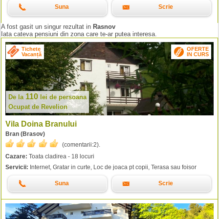
Suna
Scrie
A fost gasit un singur rezultat in
Rasnov
Iata cateva pensiuni din zona care te-ar putea interesa.
Tichete
OFERTE
Vacanță
IN CURS
110
De la
lei
de persoana
Ocupat de Revelion
Vila Doina Branului
Bran (Brasov)
(comentarii:
2
).
Cazare:
Toata cladirea - 18 locuri
Servicii:
Internet, Gratar in curte, Loc de joaca pt copii, Terasa sau foisor
Suna
Scrie