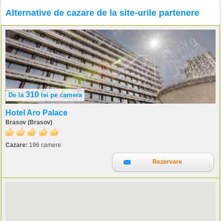
Alternative de cazare de la site-urile partenere
310
De la
lei
pe camera
Hotel Aro Palace
Brasov (Brasov)
Cazare:
196 camere
Rezervare