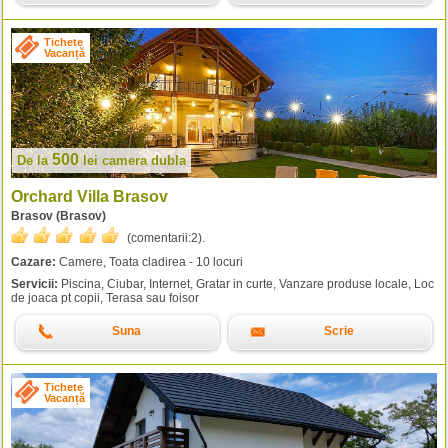
Tichete
Vacanță
500
De la
lei
camera dubla
Orchard Villa Brasov
Brasov (Brasov)
(comentarii:
2
).
Cazare:
Camere, Toata cladirea - 10 locuri
Servicii:
Piscina, Ciubar, Internet, Gratar in curte, Vanzare produse locale, Loc
de joaca pt copii, Terasa sau foisor
Suna
Scrie
Tichete
Vacanță