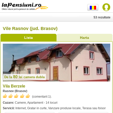
53 rezultate
Vile Rasnov (jud. Brasov)
Lista
Harta
80
De la
lei
camera dubla
Vila Berzele
Rasnov (Brasov)
(comentarii:
1
).
Cazare:
Camere, Apartament - 14 locuri
Servicii:
Internet, Gratar in curte, Vanzare produse locale, Terasa sau foisor