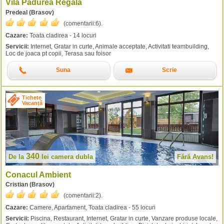
Vila Padurea Regala
Predeal (Brasov)
(comentarii:
6
).
Cazare:
Toata cladirea - 14 locuri
Servicii:
Internet, Gratar in curte, Animale acceptate, Activitati teambuilding,
Loc de joaca pt copii, Terasa sau foisor
Suna
Scrie
Tichete
Vacanță
340
De la
lei
camera dubla
Fără Avans!
Conacul Ambient
Cristian (Brasov)
(comentarii:
2
).
Cazare:
Camere, Apartament, Toata cladirea - 55 locuri
Servicii:
Piscina, Restaurant, Internet, Gratar in curte, Vanzare produse locale,