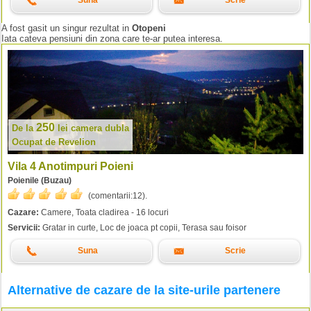
Suna
Scrie
A fost gasit un singur rezultat in
Otopeni
Iata cateva pensiuni din zona care te-ar putea interesa.
250
De la
lei
camera dubla
Ocupat de Revelion
Vila 4 Anotimpuri Poieni
Poienile (Buzau)
(comentarii:
12
).
Cazare:
Camere, Toata cladirea - 16 locuri
Servicii:
Gratar in curte, Loc de joaca pt copii, Terasa sau foisor
Suna
Scrie
Alternative de cazare de la site-urile partenere