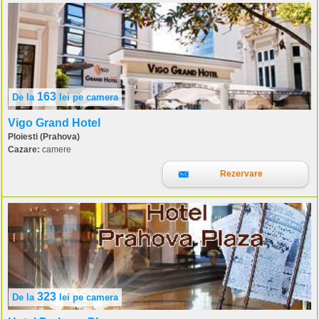
163
De la
lei
pe camera
Vigo Grand Hotel
Ploiesti (Prahova)
Cazare:
camere
Rezervare
323
De la
lei
pe camera