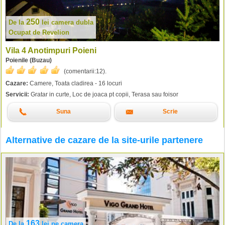
250
De la
lei
camera dubla
Ocupat de Revelion
Vila 4 Anotimpuri Poieni
Poienile (Buzau)
(comentarii:
12
).
Cazare:
Camere, Toata cladirea - 16 locuri
Servicii:
Gratar in curte, Loc de joaca pt copii, Terasa sau foisor
Suna
Scrie
Alternative de cazare de la site-urile partenere
163
De la
lei
pe camera