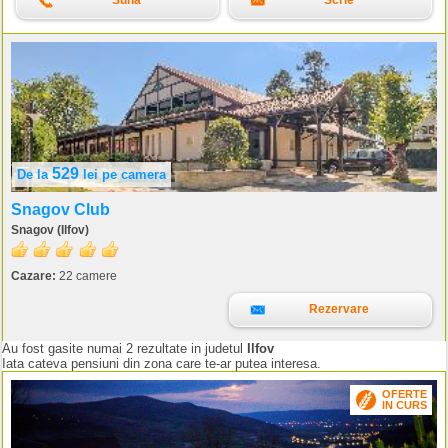
Suna
Scrie
529
De la
lei
pe camera
Snagov Club
Snagov (Ilfov)
Cazare:
22 camere
Rezervare
Au fost gasite numai 2 rezultate in judetul
Ilfov
Iata cateva pensiuni din zona care te-ar putea interesa.
OFERTE
IN CURS