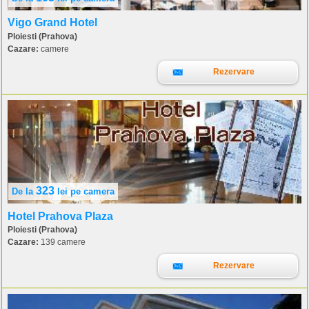
Vigo Grand Hotel
Ploiesti (Prahova)
Cazare:
camere
Rezervare
323
De la
lei
pe camera
Hotel Prahova Plaza
Ploiesti (Prahova)
Cazare:
139 camere
Rezervare