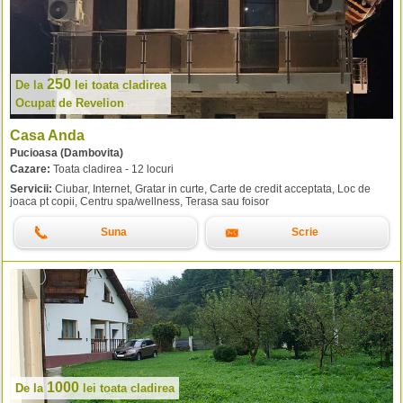
250
De la
lei
toata cladirea
Ocupat de Revelion
Casa Anda
Pucioasa (Dambovita)
Cazare:
Toata cladirea - 12 locuri
Servicii:
Ciubar, Internet, Gratar in curte, Carte de credit acceptata, Loc de
joaca pt copii, Centru spa/wellness, Terasa sau foisor
Suna
Scrie
1000
De la
lei
toata cladirea