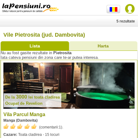
5 rezultate
Vile Pietrosita (jud. Dambovita)
Lista
Harta
Nu au fost gasite rezultate in
Pietrosita
Iata cateva pensiuni din zona care te-ar putea interesa.
3000
De la
lei
toata cladirea
Ocupat de Revelion
Vila Parcul Manga
Manga (Dambovita)
(comentarii:
1
).
Cazare:
Toata cladirea - 15 locuri