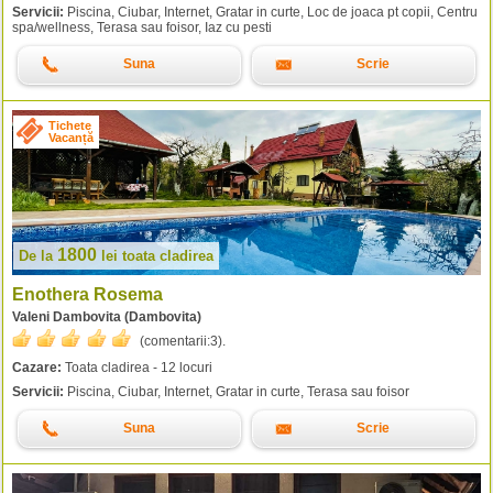
Servicii:
Piscina, Ciubar, Internet, Gratar in curte, Loc de joaca pt copii, Centru
spa/wellness, Terasa sau foisor, Iaz cu pesti
Suna
Scrie
Tichete
Vacanță
1800
De la
lei
toata cladirea
Enothera Rosema
Valeni Dambovita (Dambovita)
(comentarii:
3
).
Cazare:
Toata cladirea - 12 locuri
Servicii:
Piscina, Ciubar, Internet, Gratar in curte, Terasa sau foisor
Suna
Scrie